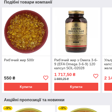
Подібні товари компанії
Риб'ячий жир 500г
Риб'ячий жир з Омега 3-6-
Ульт
9 (EFA Omega 3-6-9) 120
капс
капсул SOL-02028
жела
500 
1 717,50
₴
кап
550
2 1
₴
1 889,25 ₴
Купити
Купити
Акційні пропозиції та новинки
–9%
–9%