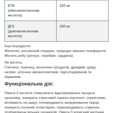
ЕПК
320 мг
(ейкозапентаєнова
кислота)
ДГК
200 мг
(докозагексаєнова
кислота)
Інші інгредієнти:
Желатин, рослинний гліцерин, природні змішані токофероли.
Містить рибу (анчоус, скумбрія, сардина).
Не містить:
Глютена, пшениці, молочних продуктів, дріжджів, цукру,
натрію, штучних ароматизаторів, підсолоджувачів та
барвників.
Функціональна дія:
Омега-3 кислоти стимулюють відновлювальні процеси
організму, знижують стресовий гормон кортизол, сприятливо
впливають на шкіру, попереджають захворювання серця,
знижують поганий холестерин, перешкоджають старінню,
позбавляючи вільних радикалів. Омега-3 корисний вагітним