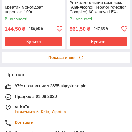
Антиалкогольний комплекс
Креатин моногідрат,
(Anti-Alcohol HepatoProtection
порошок, 100г
Complex) 60 капсул LEX-
22400
В наявності
В наявності
144,50
861,50
₴
₴
158,95 ₴
947,65 ₴
Купити
Купити
Показати ще
Про нас
97% позитивних з 2855 відгуків за рік
Працює з 01.06.2020
м. Київ
Ізюмсмька 5, Київ, Україна
Контакти