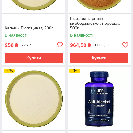
Екстракт гарцинії
камбоджійської, порошок,
Кальцій Бісгліцинат, 200г
500г
В наявності
В наявності
250
964,50
₴
₴
275 ₴
1 060,95 ₴
Купити
Купити
–9%
–9%