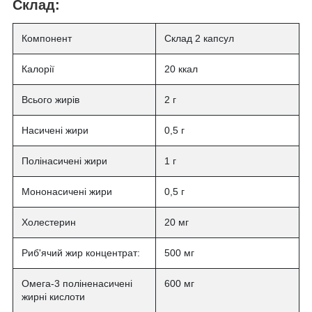
Склад:
Компонент
Склад 2 капсул
Калорії
20 ккал
Всього жирів
2 г
Насичені жири
0,5 г
Полінасичені жири
1 г
Мононасичені жири
0,5 г
Холестерин
20 мг
Риб'ячий жир концентрат:
500 мг
Омега-3 поліненасичені
600 мг
жирні кислоти