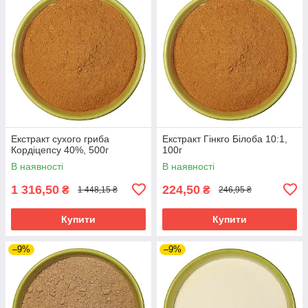
Екстракт сухого гриба
Екстракт Гінкго Білоба 10:1,
Кордіцепсу 40%, 500г
100г
В наявності
В наявності
1 316,50
224,50
₴
₴
1 448,15 ₴
246,95 ₴
Купити
Купити
–9%
–9%