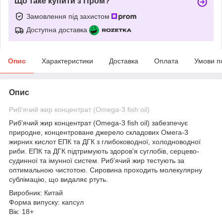
Що таке купити з Пром?
Замовлення під захистом
Доступна доставка
Опис
Характеристики
Доставка
Оплата
Умови п
Опис
Риб'ячий жир концентрат (Omega-3 fish oil)
Риб'ячий жир концентрат (Omega-3 fish oil) забезпечує
природне, концентроване джерело складових Омега-3
жирних кислот ЕПК та ДГК з глибоководної, холодноводної
риби. ЕПК та ДГК підтримують здоров'я суглобів, серцево-
судинної та імунної систем. Риб'ячий жир тестують за
оптимальною чистотою. Сировина проходить молекулярну
сублімацію, що видаляє ртуть.
Виробник: Китай
Форма випуску: капсул
Вік: 18+