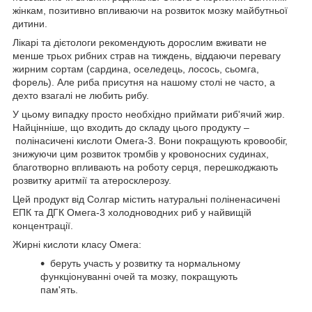
жінкам, позитивно впливаючи на розвиток мозку майбутньої
дитини.
Лікарі та дієтологи рекомендують дорослим вживати не
менше трьох рибних страв на тиждень, віддаючи перевагу
жирним сортам (сардина, оселедець, лосось, сьомга,
форель). Але риба присутня на нашому столі не часто, а
дехто взагалі не любить рибу.
У цьому випадку просто необхідно приймати риб'ячий жир.
Найцінніше, що входить до складу цього продукту –
полінасичені кислоти Омега-3. Вони покращують кровообіг,
знижуючи цим розвиток тромбів у кровоносних судинах,
благотворно впливають на роботу серця, перешкоджають
розвитку аритмії та атеросклерозу.
Цей продукт від Солгар містить натуральні поліненасичені
ЕПК та ДГК Омега-3 холодноводних риб у найвищій
концентрації.
Жирні кислоти класу Омега:
беруть участь у розвитку та нормальному
функціонуванні очей та мозку, покращують
пам'ять.