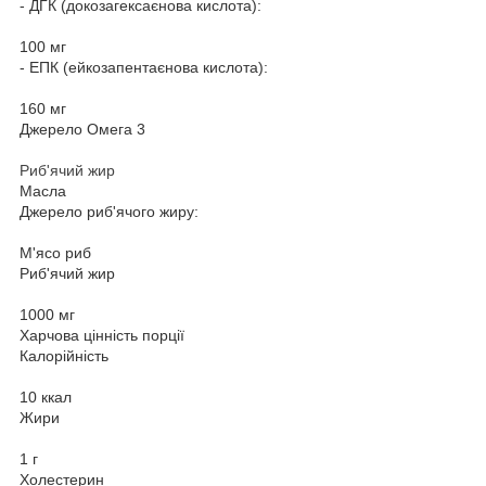
- ДГК (докозагексаєнова кислота):
100 мг
- ЕПК (ейкозапентаєнова кислота):
160 мг
Джерело Омега 3
Риб'ячий жир
Масла
Джерело риб'ячого жиру:
М'ясо риб
Риб'ячий жир
1000 мг
Харчова цінність порції
Калорійність
10 ккал
Жири
1 г
Холестерин