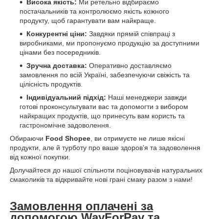
Висока якість:
Ми ретельно відбираємо
постачальників та контролюємо якість кожного
продукту, щоб гарантувати вам найкраще.
Конкурентні ціни:
Завдяки прямій співпраці з
виробниками, ми пропонуємо продукцію за доступними
цінами без посередників.
Зручна доставка:
Оперативно доставляємо
замовлення по всій Україні, забезпечуючи свіжість та
цілісність продуктів.
Індивідуальний підхід:
Наші менеджери завжди
готові проконсультувати вас та допомогти з вибором
найкращих продуктів, що принесуть вам користь та
гастрономічне задоволення.
Обираючи
Food Shopee
, ви отримуєте не лише якісні
продукти, але й турботу про ваше здоров’я та задоволення
від кожної покупки.
Долучайтеся до нашої спільноти поціновувачів натуральних
смаколиків та відкривайте нові грані смаку разом з нами!
Замовлення оплачені за
допомогою WayForPay та