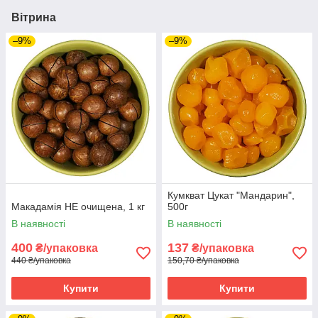
Вітрина
–9%
–9%
Кумкват Цукат "Мандарин",
Макадамія НЕ очищена, 1 кг
500г
В наявності
В наявності
400
137
₴/упаковка
₴/упаковка
440 ₴/упаковка
150,70 ₴/упаковка
Купити
Купити