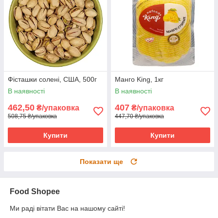
Фісташки солені, США, 500г
Манго King, 1кг
В наявності
В наявності
462,50
407
₴/упаковка
₴/упаковка
508,75 ₴/упаковка
447,70 ₴/упаковка
Купити
Купити
Показати ще
Food Shopee
Ми раді вітати Вас на нашому сайті!