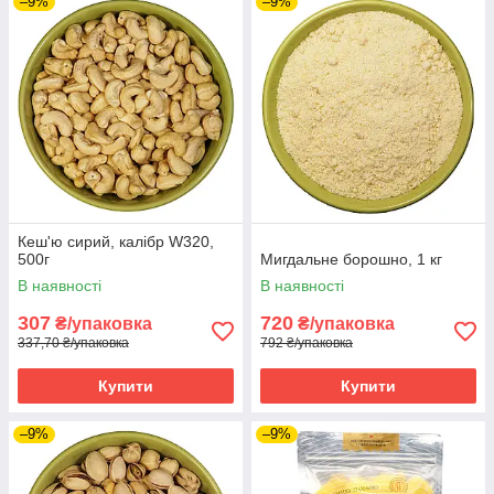
–9%
–9%
Кеш'ю сирий, калібр W320,
500г
Мигдальне борошно, 1 кг
В наявності
В наявності
307
720
₴/упаковка
₴/упаковка
337,70 ₴/упаковка
792 ₴/упаковка
Купити
Купити
–9%
–9%