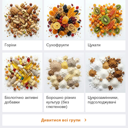
Горіхи
Сухофрукти
Цукати
Біологічно активні
Борошно різних
Цукрозамінники,
добавки
культур (без
підсолоджувачі
глютенове)
Дивитися всі групи