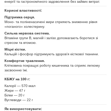
енергії та гастрономічного задоволення без зайвих витрат.
Корисні властивості:
Підтримка серця.
Моно- та поліненасичені жири сприяють зниженню рівня
«поганого» холестерину.
Сильна нервова система.
Вітаміни групи B, магній і залізо допомагають боротися зі
стресом та втомою.
Міцні кістки.
Кальцій і фосфор підтримують здоров’я кісткової тканини.
Комфортне травлення.
Клітковина покращує роботу кишечника та сприяє легкому
засвоєнню їжі.
КБЖУ на 100 г:
Калорії — 570 ккал
Жири — 47 г
Білки — 20 г
Вуглеводи — 22 г
Як використовувати: