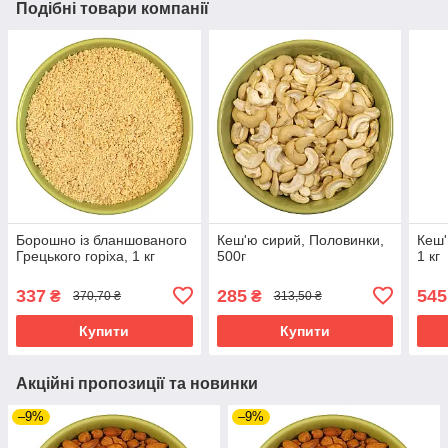
Подібні товари компанії
Борошно із бланшованого
Кеш'ю сирий, Половинки,
Кеш'
Грецького горіха, 1 кг
500г
1 кг
337
285
545
₴
₴
370,70 ₴
313,50 ₴
Купити
Купити
Акційні пропозиції та новинки
–9%
–9%