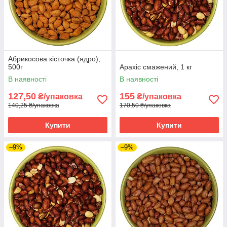
Абрикосова кісточка (ядро),
500г
Арахіс смажений, 1 кг
В наявності
В наявності
127,50
155
₴/упаковка
₴/упаковка
140,25 ₴/упаковка
170,50 ₴/упаковка
Купити
Купити
–9%
–9%