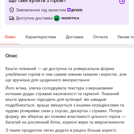
Що таке купити з Пром?
Замовлення під захистом
Доступна доставка
Опис
Характеристики
Доставка
Оплата
Умови п
Опис
Кеш’ю ломаний — це доступна та універсальна форма
улюблених горіхів із тим самим ніжним смаком і користю, але
ще зручніша для щоденного використання.
Його м’яка, злегка солодкувата текстура з вершковими
нотками додає стравам насиченості та гармонії. Ломаний
кеш’ю ідеально підходить для кулінарії: він швидше
подрібнюється, краще змішується з іншими інгредієнтами та
чудово розкриває смак у соусах, десертах і стравах. Попри
форму, він зберігає всі поживні властивості цільного горіха —
багатий на рослинний білок, корисні жири та мікроелементи.
З таким продуктом легко додати в раціон більше користі,