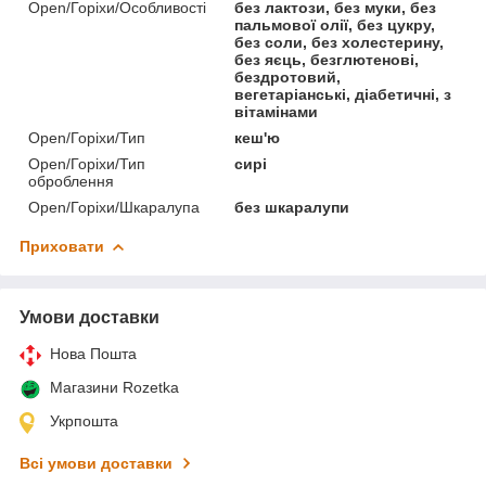
Open/Горіхи/Особливості
без лактози, без муки, без
пальмової олії, без цукру,
без соли, без холестерину,
без яєць, безглютенові,
бездротовий,
вегетаріанські, діабетичні, з
вітамінами
Open/Горіхи/Тип
кеш'ю
Open/Горіхи/Тип
сирі
оброблення
Open/Горіхи/Шкаралупа
без шкаралупи
Приховати
Умови доставки
Нова Пошта
Магазини Rozetka
Укрпошта
Всі умови доставки