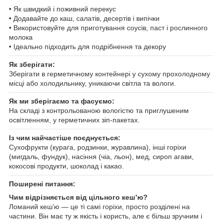
• Як швидкий і поживний перекус
• Додавайте до каш, салатів, десертів і випічки
• Використовуйте для приготування соусів, паст і рослинного
молока
• Ідеально підходить для подрібнення та декору
Як зберігати:
Зберігати в герметичному контейнері у сухому прохолодному
місці або холодильнику, уникаючи світла та вологи.
Як ми зберігаємо та фасуємо:
На складі з контрольованою вологістю та приглушеним
освітленням, у герметичних зіп-пакетах.
Із чим найчастіше поєднується:
Сухофрукти (курага, родзинки, журавлина), інші горіхи
(мигдаль, фундук), насіння (чіа, льон), мед, сироп агави,
кокосові продукти, шоколад і какао.
Поширені питання:
Чим відрізняється від цільного кеш’ю?
Ломаний кеш’ю — це ті самі горіхи, просто розділені на
частини. Він має ту ж якість і користь, але є більш зручним і