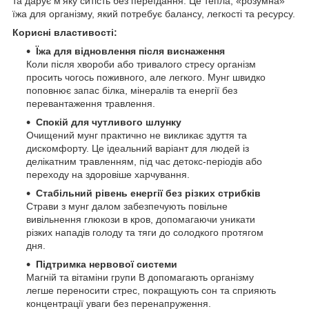
та дарує м’яку ситість без переїдання. Це тепла, «розумна»
їжа для організму, який потребує балансу, легкості та ресурсу.
Корисні властивості:
Їжа для відновлення після виснаження
Коли після хвороби або тривалого стресу організм
просить чогось поживного, але легкого. Мунг швидко
поповнює запас білка, мінералів та енергії без
перевантаження травлення.
Спокій для чутливого шлунку
Очищений мунг практично не викликає здуття та
дискомфорту. Це ідеальний варіант для людей із
делікатним травленням, під час детокс-періодів або
переходу на здоровіше харчування.
Стабільний рівень енергії без різких стрибків
Страви з мунг далом забезпечують повільне
вивільнення глюкози в кров, допомагаючи уникати
різких нападів голоду та тяги до солодкого протягом
дня.
Підтримка нервової системи
Магній та вітаміни групи B допомагають організму
легше переносити стрес, покращують сон та сприяють
концентрації уваги без перенапруження.