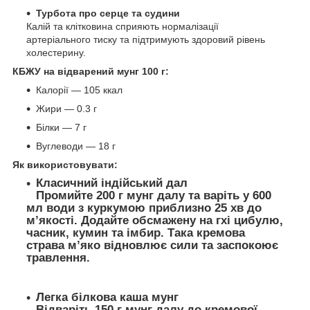
Турбота про серце та судини
Калій та клітковина сприяють нормалізації
артеріального тиску та підтримують здоровий рівень
холестерину.
КБЖУ на відварений мунг 100 г:
Калорії — 105 ккал
Жири — 0.3 г
Білки — 7 г
Вуглеводи — 18 г
Як використовувати:
Класичний індійський дал
Промийте 200 г мунг далу та варіть у 600
мл води з куркумою приблизно 25 хв до
м’якості. Додайте обсмажену на гхі цибулю,
часник, кумин та імбир. Така кремова
страва м’яко відновлює сили та заспокоює
травлення.
Легка білкова каша мунг
Відваріть 150 г мунг далу до кремової