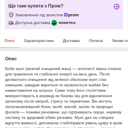
Що таке купити з Пром?
Замовлення під захистом
Доступна доставка
Опис
Характеристики
Доставка
Оплата
Умови п
Опис
Боби мунг (жовтий очищений маш) — золотисті зерна спокою
для травлення та стабільної енергії на весь день. Після
делікатного очищення від зеленої оболонки мунг стає
ніжнішим, швидше вариться та засвоюється майже без
навантаження на шлунок. Саме тому його століттями
використовують в аюрведі як базову їжу для відновлення
організму після хвороб, стресу та перевтоми. Він містить
легкозасвоюваний білок, калій, магній, залізо та природні
фолати — поживні речовини, що підтримують серце, нервову
систему та здоровий обмін речовин. Мунг дал не створює
відчуття важкості, допомагає стабілізувати рівень цукру в крові