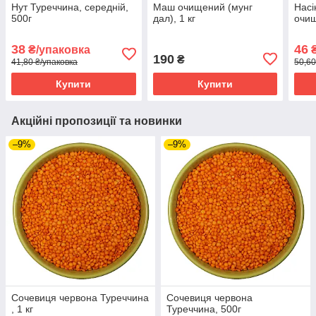
Нут Туреччина, середній,
Маш очищений (мунг
Насі
500г
дал), 1 кг
очищ
38
46
₴/упаковка
₴
190
₴
41,80 ₴/упаковка
50,60
Купити
Купити
Акційні пропозиції та новинки
–9%
–9%
Сочевиця червона Туреччина
Сочевиця червона
, 1 кг
Туреччина, 500г