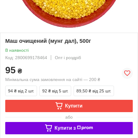
Маш очищений (мунг дал), 500г
В наявності
Код: 2800699178464
Опт і роздріб
95
₴
Мінімальна сума замовлення на сайті — 200 ₴
94 ₴
від 2 шт.
92 ₴
від 5 шт.
89,50 ₴
від 25 шт.
Купити
або
Купити з