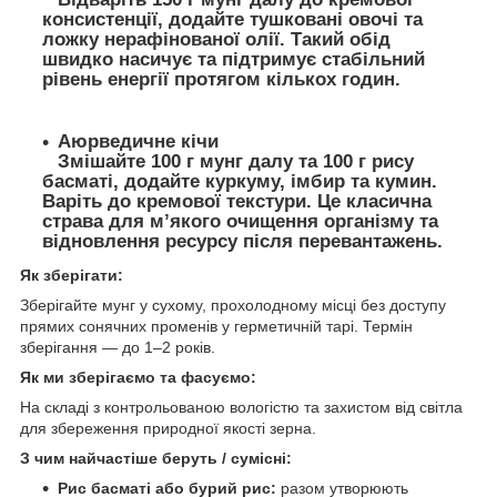
консистенції, додайте тушковані овочі та
ложку нерафінованої олії. Такий обід
швидко насичує та підтримує стабільний
рівень енергії протягом кількох годин.
Аюрведичне кічи
Змішайте 100 г мунг далу та 100 г рису
басматі, додайте куркуму, імбир та кумин.
Варіть до кремової текстури. Це класична
страва для м’якого очищення організму та
відновлення ресурсу після перевантажень.
Як зберігати:
Зберігайте мунг у сухому, прохолодному місці без доступу
прямих сонячних променів у герметичній тарі. Термін
зберігання — до 1–2 років.
Як ми зберігаємо та фасуємо:
На складі з контрольованою вологістю та захистом від світла
для збереження природної якості зерна.
З чим найчастіше беруть / сумісні:
Рис басматі або бурий рис:
разом утворюють