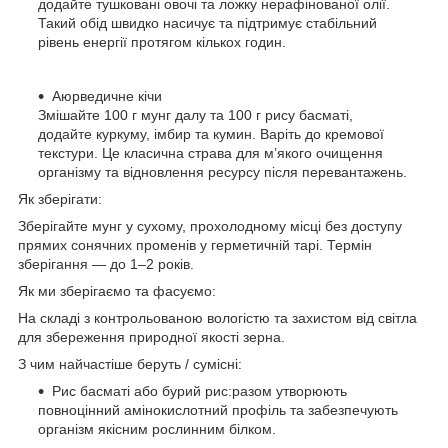
додайте тушковані овочі та ложку нерафінованої олії.
Такий обід швидко насичує та підтримує стабільний
рівень енергії протягом кількох годин.
Аюрведичне кічи
Змішайте 100 г мунг далу та 100 г рису басматі,
додайте куркуму, імбир та кумин. Варіть до кремової
текстури. Це класична страва для м’якого очищення
організму та відновлення ресурсу після перевантажень.
Як зберігати:
Зберігайте мунг у сухому, прохолодному місці без доступу
прямих сонячних променів у герметичній тарі. Термін
зберігання — до 1–2 років.
Як ми зберігаємо та фасуємо:
На складі з контрольованою вологістю та захистом від світла
для збереження природної якості зерна.
З чим найчастіше беруть / сумісні:
Рис басматі або бурий рис:
разом утворюють
повноцінний амінокислотний профіль та забезпечують
організм якісним рослинним білком.