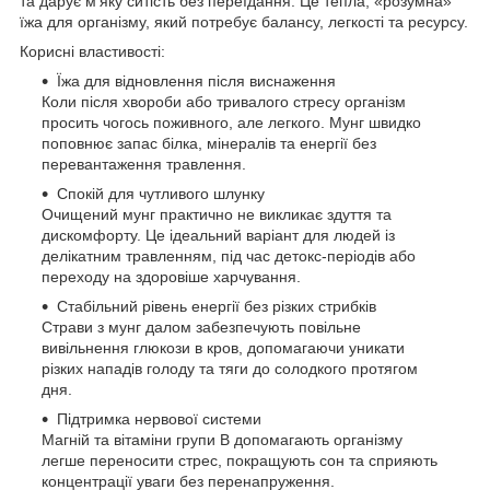
та дарує м’яку ситість без переїдання. Це тепла, «розумна»
їжа для організму, який потребує балансу, легкості та ресурсу.
Корисні властивості:
Їжа для відновлення після виснаження
Коли після хвороби або тривалого стресу організм
просить чогось поживного, але легкого. Мунг швидко
поповнює запас білка, мінералів та енергії без
перевантаження травлення.
Спокій для чутливого шлунку
Очищений мунг практично не викликає здуття та
дискомфорту. Це ідеальний варіант для людей із
делікатним травленням, під час детокс-періодів або
переходу на здоровіше харчування.
Стабільний рівень енергії без різких стрибків
Страви з мунг далом забезпечують повільне
вивільнення глюкози в кров, допомагаючи уникати
різких нападів голоду та тяги до солодкого протягом
дня.
Підтримка нервової системи
Магній та вітаміни групи B допомагають організму
легше переносити стрес, покращують сон та сприяють
концентрації уваги без перенапруження.