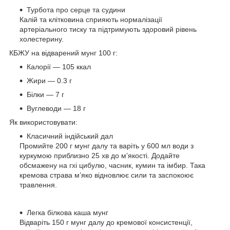
Турбота про серце та судини
Калій та клітковина сприяють нормалізації
артеріального тиску та підтримують здоровий рівень
холестерину.
КБЖУ на відварений мунг 100 г:
Калорії — 105 ккал
Жири — 0.3 г
Білки — 7 г
Вуглеводи — 18 г
Як використовувати:
Класичний індійський дал
Промийте 200 г мунг далу та варіть у 600 мл води з
куркумою приблизно 25 хв до м’якості. Додайте
обсмажену на гхі цибулю, часник, кумин та імбир. Така
кремова страва м’яко відновлює сили та заспокоює
травлення.
Легка білкова каша мунг
Відваріть 150 г мунг далу до кремової консистенції,