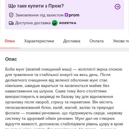
Що таке купити з Пром?
Замовлення під захистом
Доступна доставка
Опис
Характеристики
Доставка
Оплата
Умови п
Опис
Боби мунг (жовтий очищений маш) — золотисті зерна спокою
для травлення та стабільної енергії на весь день. Після
делікатного очищення від зеленої оболонки мунг стає
ніжнішим, швидше вариться та засвоюється майже без
навантаження на шлунок. Саме тому його століттями
використовують в аюрведі як базову їжу для відновлення
організму після хвороб, стресу та перевтоми. Він містить
легкозасвоюваний білок, калій, магній, залізо та природні
фолати — поживні речовини, що підтримують серце, нервову
систему та здоровий обмін речовин. Мунг дал не створює
відчуття важкості, допомагає стабілізувати рівень цукру в крові