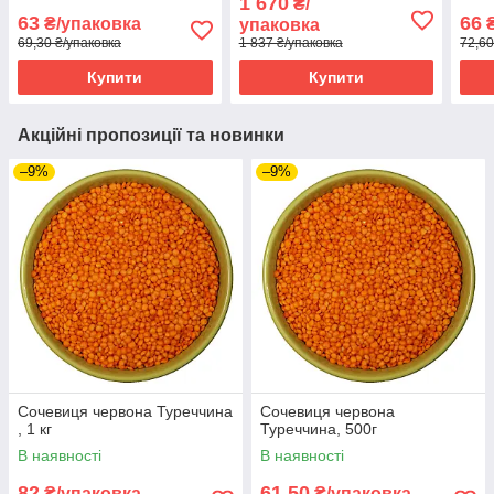
1 670
₴/
63
66
₴/упаковка
₴
упаковка
69,30 ₴/упаковка
1 837 ₴/упаковка
72,60
Купити
Купити
Акційні пропозиції та новинки
–9%
–9%
Сочевиця червона Туреччина
Сочевиця червона
, 1 кг
Туреччина, 500г
В наявності
В наявності
82
61,50
₴/упаковка
₴/упаковка