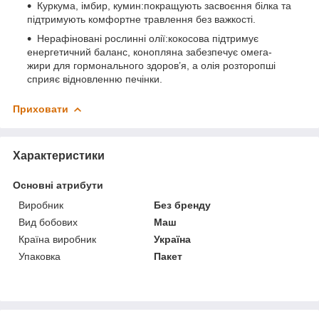
Куркума, імбир, кумин:
покращують засвоєння білка та
підтримують комфортне травлення без важкості.
Нерафіновані рослинні олії:
кокосова підтримує
енергетичний баланс, конопляна забезпечує омега-
жири для гормонального здоров’я, а олія розторопші
сприяє відновленню печінки.
Приховати
Характеристики
Основні атрибути
Виробник
Без бренду
Вид бобових
Маш
Країна виробник
Україна
Упаковка
Пакет