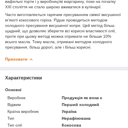
вафельні торти і у виробництві маргарину, поки на початку
XXI століття не стало широко вживатися в кулінарії.
Часто виготовляється гарячим пресуванням свіжої висушеної
м'якоті кокосового горіха. Рідше проводиться методом
холодного пресування висушеної копри. Цей метод більш
щадний, що дозволяє зберегти всі корисні властивості олії,
проте при цьому методі можна отримати не більше 10%
всього масла. Тому масла, отримані методом холодного
пресування, більш дорогі, але і більш корисні.
Приховати
Характеристики
Основні
Виробник
Продукція як вона є
Віджим
Перший холодний
Країна виробник
Україна
Тип
Нерафінована
Тип олії
Кокосова