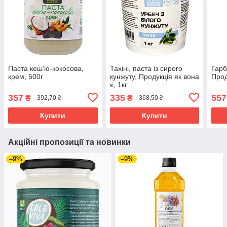
Паста кеш'ю-кокосова,
Тахіні, паста із сирого
Гарб
крем, 500г
кунжуту, Продукція як вона
Прод
є, 1кг
357
335
557
₴
₴
392,70 ₴
368,50 ₴
Купити
Купити
Акційні пропозиції та новинки
–9%
–9%