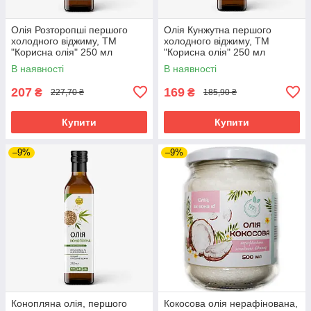
Олія Розторопші першого
Олія Кунжутна першого
холодного віджиму, ТМ
холодного віджиму, ТМ
"Корисна олія" 250 мл
"Корисна олія" 250 мл
В наявності
В наявності
207
169
₴
₴
227,70 ₴
185,90 ₴
Купити
Купити
–9%
–9%
Конопляна олія, першого
Кокосова олія нерафінована,