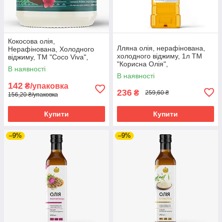
Кокосова олія,
Лляна олія, нерафінована,
Нерафінована, Холодного
холодного віджиму, 1л ТМ
віджиму, ТМ "Coco Viva",
"Корисна Олія",
200мл
В наявності
В наявності
142
₴/упаковка
236
₴
259,60 ₴
156,20 ₴/упаковка
Купити
Купити
–9%
–9%