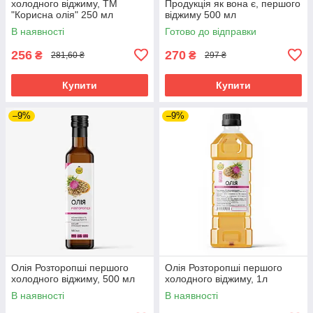
холодного віджиму, ТМ
Продукція як вона є, першого
"Корисна олія" 250 мл
віджиму 500 мл
В наявності
Готово до відправки
256
270
₴
₴
281,60 ₴
297 ₴
Купити
Купити
–9%
–9%
Олія Розторопші першого
Олія Розторопші першого
холодного віджиму, 500 мл
холодного віджиму, 1л
В наявності
В наявності