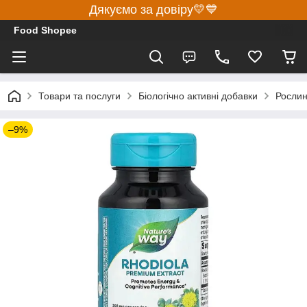
Дякуємо за довіру💛💙
Food Shopee
Товари та послуги
Біологічно активні добавки
Росли
–9%