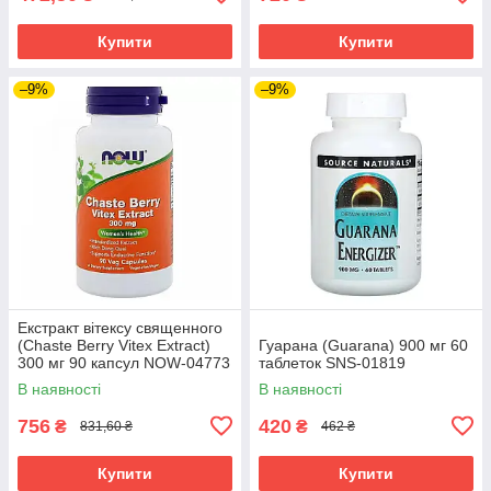
Купити
Купити
–9%
–9%
Екстракт вітексу священного
(Chaste Berry Vitex Extract)
Гуарана (Guarana) 900 мг 60
300 мг 90 капсул NOW-04773
таблеток SNS-01819
В наявності
В наявності
756
420
₴
₴
831,60 ₴
462 ₴
Купити
Купити