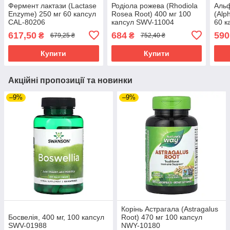
Фермент лактази (Lactase
Родіола рожева (Rhodiola
Альф
Enzyme) 250 мг 60 капсул
Rosea Root) 400 мг 100
(Alp
CAL-80206
капсул SWV-11004
60 
617,50
684
590
₴
₴
679,25 ₴
752,40 ₴
Купити
Купити
Акційні пропозиції та новинки
–9%
–9%
Корінь Астрагала (Astragalus
Босвелія, 400 мг, 100 капсул
Root) 470 мг 100 капсул
SWV-01988
NWY-10180