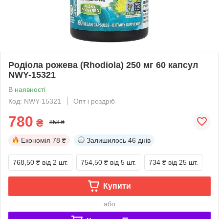
Родіола рожева (Rhodiola) 250 мг 60 капсул
NWY-15321
В наявності
Код: NWY-15321
Опт і роздріб
780
₴
858 ₴
Економія
78 ₴
Залишилось
46 днів
768,50 ₴
від 2 шт.
754,50 ₴
від 5 шт.
734 ₴
від 25 шт.
Купити
або