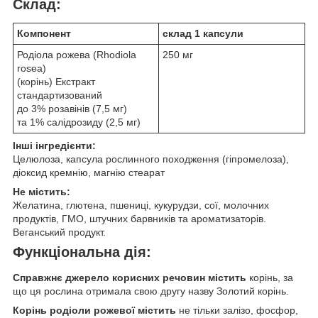
Склад:
Компонент
склад 1 капсули
Родіола рожева (Rhodiola
250 мг
rosea)
(корінь) Екстракт
стандартизований
до 3% розавінів (7,5 мг)
та 1% салідрозиду (2,5 мг)
Інші інгредієнти:
Целюлоза, капсула рослинного походження (гіпромелоза),
діоксид кремнію, магнію стеарат
Не містить:
Желатина, глютена, пшениці, кукурудзи, сої, молочних
продуктів, ГМО, штучних барвників та ароматизаторів.
Веганський продукт.
Функціональна дія:
Справжнє джерело корисних речовин містить
корінь, за
що ця рослина отримала свою другу назву Золотий корінь.
Корінь родіоли рожевої містить
не тільки залізо, фосфор,