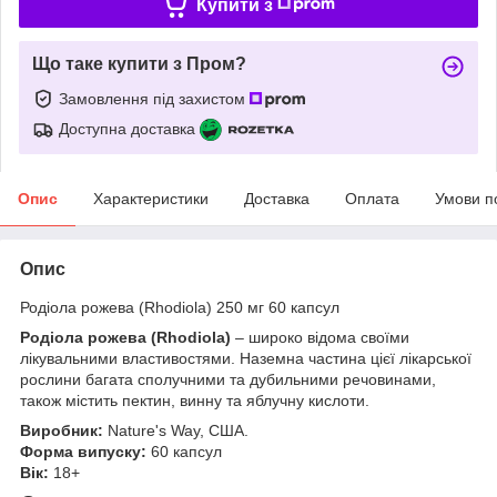
Купити з
Що таке купити з Пром?
Замовлення під захистом
Доступна доставка
Опис
Характеристики
Доставка
Оплата
Умови п
Опис
Родіола рожева (Rhodiola) 250 мг 60 капсул
Родіола рожева (Rhodiola)
– широко відома своїми
лікувальними властивостями. Наземна частина цієї лікарської
рослини багата сполучними та дубильними речовинами,
також містить пектин, винну та яблучну кислоти.
Виробник:
Nature's Way, США.
Форма випуску:
60 капсул
Вік:
18+