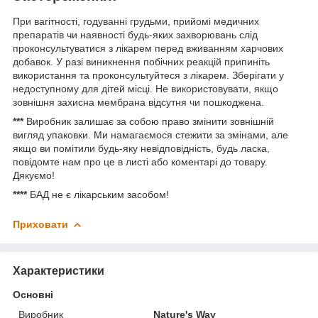
При вагітності, годуванні грудьми, прийомі медичних
препаратів чи наявності будь-яких захворювань слід
проконсультуватися з лікарем перед вживанням харчових
добавок. У разі виникнення побічних реакцій припиніть
використання та проконсультуйтеся з лікарем. Зберігати у
недоступному для дітей місці. Не використовувати, якщо
зовнішня захисна мембрана відсутня чи пошкоджена.
***
Виробник залишає за собою право змінити зовнішній
вигляд упаковки. Ми намагаємося стежити за змінами, але
якщо ви помітили будь-яку невідповідність, будь ласка,
повідомте нам про це в листі або коментарі до товару.
Дякуємо!
****
БАД не є лікарським засобом!
Приховати
Характеристики
Основні
Виробник
Nature's Way