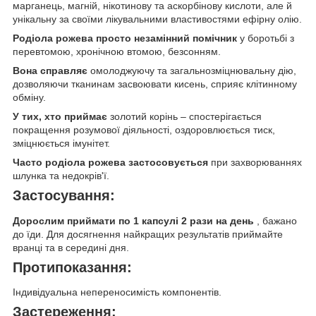
марганець, магній, нікотинову та аскорбінову кислоти, але й
унікальну за своїми лікувальними властивостями ефірну олію.
Родіола рожева просто незамінний помічник
у боротьбі з
перевтомою, хронічною втомою, безсонням.
Вона справляє
омолоджуючу та загальнозміцнювальну дію,
дозволяючи тканинам засвоювати кисень, сприяє клітинному
обміну.
У тих, хто приймає
золотий корінь – спостерігається
покращення розумової діяльності, оздоровлюється тиск,
зміцнюється імунітет.
Часто родіола рожева застосовується
при захворюваннях
шлунка та недокрів'ї.
Застосування:
Дорослим приймати по 1 капсулі 2 рази на день
, бажано
до їди. Для досягнення найкращих результатів приймайте
вранці та в середині дня.
Протипоказання:
Індивідуальна непереносимість компонентів.
Застереження: