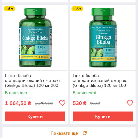
–9%
–9%
Гінкго білоба
Гінкго білоба
стандартизований екстракт
стандартизований екстракт
(Ginkgo Biloba) 120 мг 200
(Ginkgo Biloba) 120 мг 100
капсул PTP-04543
капсул PTP-14544
В наявності
В наявності
1 064,50
530
₴
₴
1 170,95 ₴
583 ₴
Купити
Купити
Показати ще