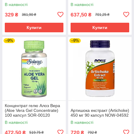
В наявності
В наявності
329
637,50
₴
₴
361,90 ₴
701,25 ₴
Купити
Купити
–9%
–9%
Концентрат гелю Алоэ Вера
(Aloe Vera Gel Concentrate)
Артишока екстракт (Artichoke)
100 капсул SOR-00120
450 мг 90 капсул NOW-04592
В наявності
В наявності
472,50
720
₴
₴
519,75 ₴
792 ₴