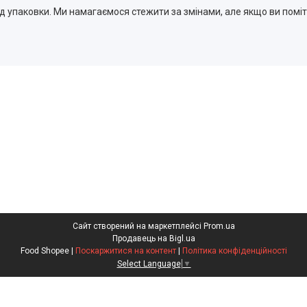
 упаковки. Ми намагаємося стежити за змінами, але якщо ви поміти
Сайт створений на маркетплейсі
Prom.ua
Продавець на Bigl.ua
Food Shopee |
Поскаржитися на контент
|
Політика конфіденційності
Select Language
▼