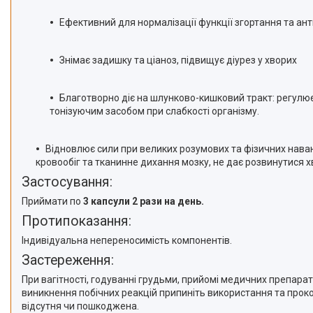
Ефективний для нормалізації функції згортання та ант
Знімає задишку та ціаноз, підвищує діурез у хворих
Благотворно діє на шлунково-кишковий тракт: регулю
тонізуючим засобом при слабкості організму.
Відновлює сили при великих розумових та фізичних нав
кровообіг та тканинне дихання мозку, не дає розвинутися 
Застосування:
Приймати по
3 капсули 2 рази на день.
Протипоказання:
Індивідуальна непереносимість компонентів.
Застереження:
При вагітності, годуванні грудьми, прийомі медичних препара
виникнення побічних реакцій припиніть використання та проко
відсутня чи пошкоджена.