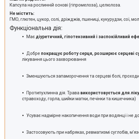
Капсула на рослинній основі (гіпромелоза), целюлоза.
Не містить:
ГМО, глютен, цукор, солі, дріжджів, пшениці, кукурудзи, сої, 
Функціональна дія:
Має
діуретичний, гіпотензивний і заспокійливий ефе
Добре
покращує роботу серця, розширює серцеві с
лікування цього захворювання
Зменшуються запаморочення та серцеві болі, проходи
Протипухлинна дія. Трава
використовується для ліку
стравоходу, горла, шийки матки, печінки та кишечника)
Усуває надмірне накопичення води при водянці і не д
Застосовують при набряках, ревматизмі суглобів, м'яз