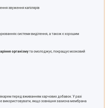
шення звуження капілярів
орюваннях системи виділення, а також є хорошим
аріння організму
та омолоджує, покращує мозковий
 лікарем перед вживанням харчових добавок. У разі
. Не використовувати, якщо зовнішня захисна мембрана