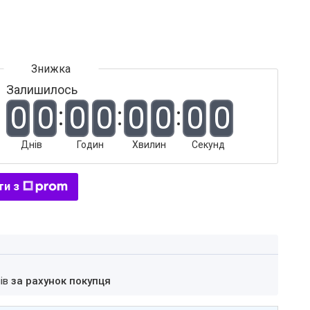
Залишилось
0
0
0
0
0
0
0
0
Днів
Годин
Хвилин
Секунд
ти з
нів
за рахунок покупця