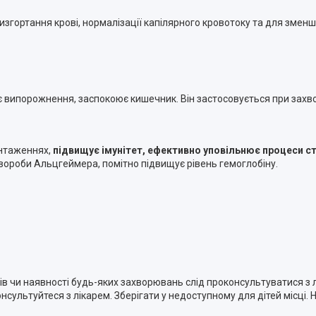
изгортання крові, нормалізації капілярного кровотоку та для змен
є випорожнення, заспокоює кишечник. Він застосовується при захв
антаженнях,
підвищує імунітет, ефективно уповільнює процеси ст
хвороби Альцгеймера, помітно підвищує рівень гемоглобіну.
тів чи наявності будь-яких захворювань слід проконсультуватися з
нсультуйтеся з лікарем. Зберігати у недоступному для дітей місці