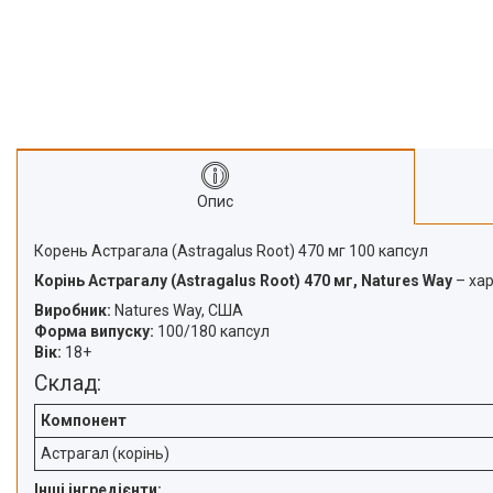
Про нас
Відгуки
Опис
Корень Астрагала (Astragalus Root) 470 мг 100 капсул
Корінь Астрагалу (Astragalus Root) 470 мг, Natures Way
– хар
Виробник:
Natures Way, США
Форма випуску:
100/180 капсул
Вік:
18+
Склад:
Компонент
Астрагал (корінь)
Інші інгредієнти: