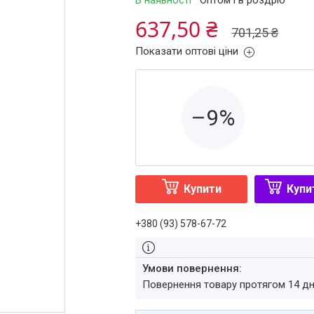
В наявності
Оптом і в роздріб
637,50 ₴
701,25 ₴
Показати оптові ціни
–9%
Купити
Купи
+380 (93) 578-67-72
повернення товару протягом 14 д