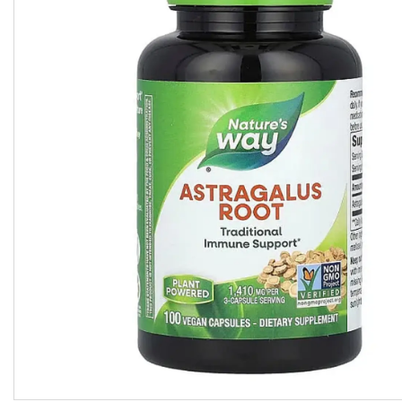
підсолоджувачі
Суперфуды
Рослинні олії першого
холодного віджиму
Топлена олія ГХІ
Яблучний оцет
Пасти
Спеції, прянощі, приправи
Какао продукти
Чай
Консерви
Східні солодощі
Натуральна косметика
Сухе молоко
Сублімована їжа
Крупи, насіння, бобові
Желатин, загусники