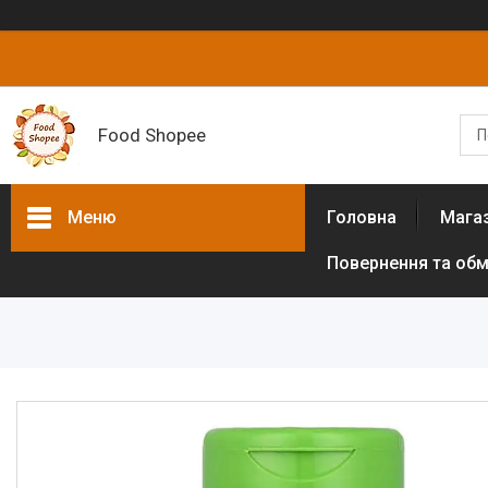
Food Shopee
Меню
Головна
Мага
Повернення та обм
Товари та послуги
Горіхи
Сухофрукти
Цукати
Біологічно активні добавки
Борошно різних культур (без
глютенове)
Цукрозамінники,