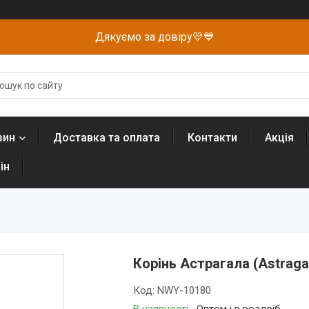
Дякуємо за довіру💛💙
зин
Доставка та оплата
Контакти
Акція
ін
Корінь Астрагала (Astraga
Код:
NWY-10180