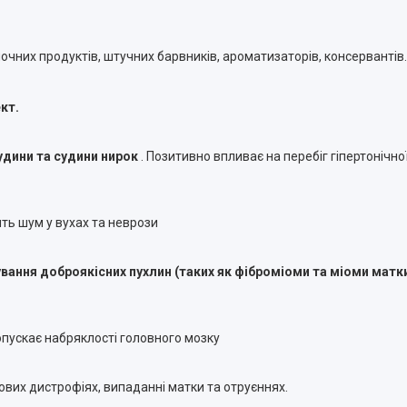
молочних продуктів, штучних барвників, ароматизаторів, консервантів
кт.
удини та судини нирок
. Позитивно впливає на перебіг гіпертонічно
ть шум у вухах та неврози
вання доброякісних пухлин (таких як фіброміоми та міоми матки
опускає набряклості головного мозку
ових дистрофіях, випаданні матки та отруєннях.