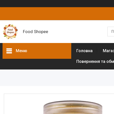
Food Shopee
Меню
Головна
Мага
Повернення та обм
Товари та послуги
Горіхи
Сухофрукти
Цукати
Біологічно активні добавки
Борошно різних культур (без
глютенове)
Цукрозамінники,