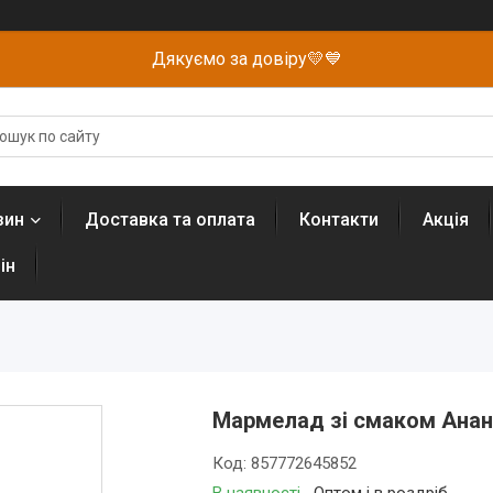
Дякуємо за довіру💛💙
зин
Доставка та оплата
Контакти
Акція
ін
Мармелад зі смаком Анана
Код:
857772645852