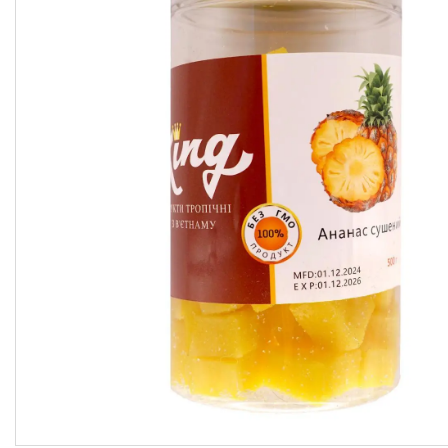
підсолоджувачі
Суперфуды
Рослинні олії першого
холодного віджиму
Топлена олія ГХІ
Яблучний оцет
Пасти
Спеції, прянощі, приправи
Какао продукти
Чай
Консерви
Східні солодощі
Натуральна косметика
Сухе молоко
Сублімована їжа
Крупи, насіння, бобові
Желатин, загусники