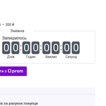
і — 200 ₴
Залишилось
0
0
0
0
0
0
0
0
Днів
Годин
Хвилин
Секунд
ти з
нів
за рахунок покупця