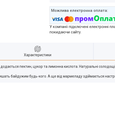
У компанії підключені електронні пл
покидаючи сайту.
Характеристики
го додається пектин, цукор та лимонна кислота. Натуральні солодощ
лишать байдужим будь-кого. А ще від мармеладу здіймається настрій