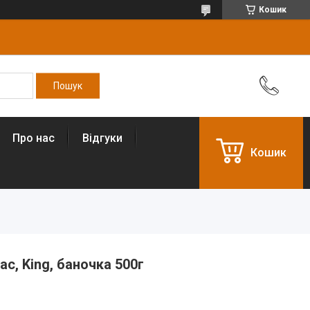
Кошик
Про нас
Відгуки
Кошик
с, King, баночка 500г