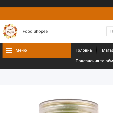
Food Shopee
Меню
Головна
Мага
Повернення та обм
Товари та послуги
Горіхи
Сухофрукти
Цукати
Біологічно активні добавки
Борошно різних культур (без
глютенове)
Цукрозамінники,