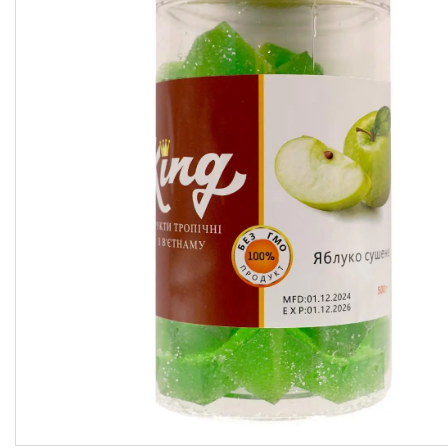
підсолоджувачі
Суперфуды
Рослинні олії першого
холодного віджиму
Топлена олія ГХІ
Яблучний оцет
Пасти
Спеції, прянощі, приправи
Какао продукти
Чай
Консерви
Східні солодощі
Натуральна косметика
Сухе молоко
Сублімована їжа
Крупи, насіння, бобові
Желатин, загусники