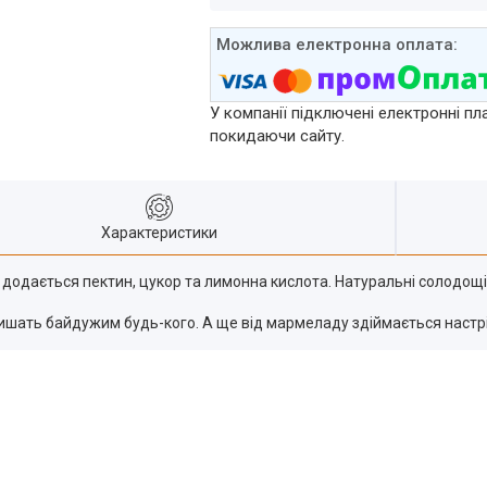
У компанії підключені електронні пл
покидаючи сайту.
Характеристики
го додається пектин, цукор та лимонна кислота. Натуральні солодощ
лишать байдужим будь-кого. А ще від мармеладу здіймається настрій