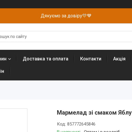
Дякуємо за довіру💛💙
зин
Доставка та оплата
Контакти
Акція
ін
Мармелад зі смаком Яблук
Код:
857772645846