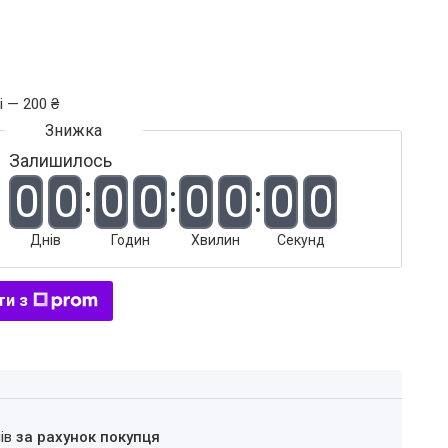
і — 200 ₴
Залишилось
0
0
0
0
0
0
0
0
Днів
Годин
Хвилин
Секунд
ти з
нів
за рахунок покупця