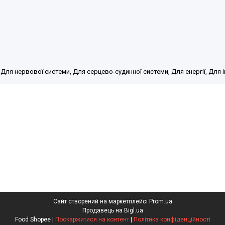
 Для нервової системи, Для серцево-судинної системи, Для енергії, Для 
Сайт створений на маркетплейсі
Prom.ua
Продавець на Bigl.ua
Food Shopee |
Поскаржитися на контент
|
Політика конфіденційності