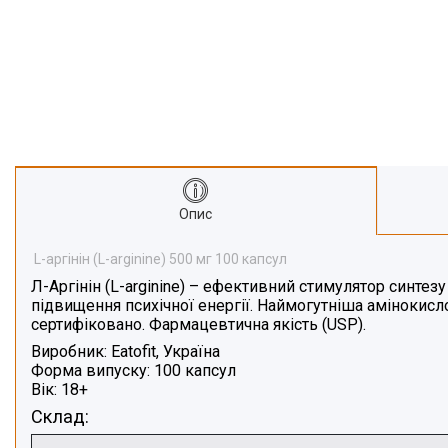
Про нас
Відгуки
Опис
L-аргінін (L-arginine) 500 мг 100 капсул
Л-Аргінін (L-arginine)
– ефективний стимулятор синтезу г
підвищення психічної енергії. Наймогутніша амінокисло
сертифіковано. Фармацевтична якість (USP).
Виробник:
Eatofit, Україна
Форма випуску:
100 капсул
Вік:
18+
Склад: