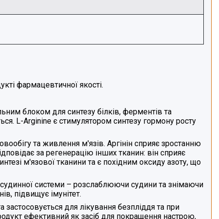
дукті фармацевтичної якості.
ельним блоком для синтезу білків, ферментів та
ся. L-Arginine
є стимулятором синтезу гормону росту
ообігу та живлення м'язів. Аргінін
сприяє зростанню
ідповідає за регенерацію інших тканин: він
сприяє
синтезі м'язової тканини та є похідним оксиду азоту, що
-судинної системи
– розслаблюючи судини та знімаючи
ів, підвищує імунітет.
та
застосовується для лікування безпліддя та при
 Продукт ефективний як засіб для покращення настрою,