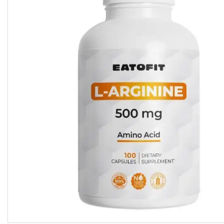
підсолоджувачі
Суперфуды
Рослинні олії першого
холодного віджиму
Топлена олія ГХІ
Яблучний оцет
Пасти
Спеції, прянощі, приправи
Какао продукти
Чай
Консерви
Східні солодощі
Натуральна косметика
Сухе молоко
Сублімована їжа
Крупи, насіння, бобові
Желатин, загусники