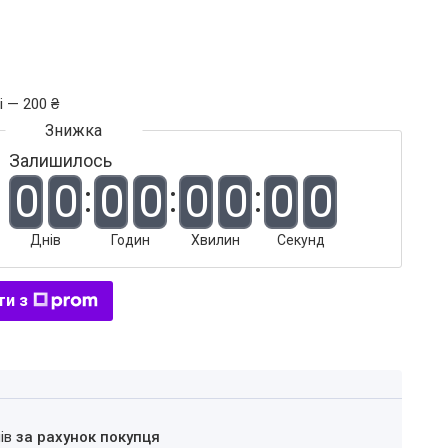
і — 200 ₴
Залишилось
0
0
0
0
0
0
0
0
Днів
Годин
Хвилин
Секунд
ти з
нів
за рахунок покупця