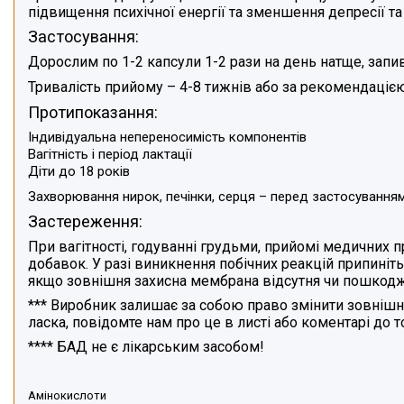
підвищення психічної енергії та зменшення депресії та
Застосування:
Дорослим по 1-2 капсули 1-2 рази на день натще, зап
Тривалість прийому – 4-8 тижнів або за рекомендацією
Протипоказання:
Індивідуальна непереносимість компонентів
Вагітність і період лактації
Діти до 18 років
Захворювання нирок, печінки, серця – перед застосуванням
Застереження:
При вагітності, годуванні грудьми, прийомі медичних
добавок. У разі виникнення побічних реакцій припиніть
якщо зовнішня захисна мембрана відсутня чи пошкодж
***
Виробник залишає за собою право змінити зовнішній
ласка, повідомте нам про це в листі або коментарі до 
****
БАД не є лікарським засобом!
Амінокислоти