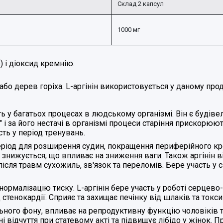
Склад 2 капсул
1000 мг
) і діоксид кремнію.
 або дерев горіха. L-аргінін використовується у даному про
сть у багатьох процесах в людському організмі. Він є будів
і за його нестачі в організмі процеси старіння прискорюють
сть у період тренувань.
іод для розширення судин, покращення периферійного кров
 знижується, що впливає на зниження ваги. Також аргінін в
після травм сухожиль
, зв'язок та переломів. Бере участь у 
 нормалізацію тиску. L-аргінін
бере участь у роботі серцево
тенокардії. Сприяє та захищає печінку від шлаків та токсин
льного фону
, впливає на репродуктивну функцію чоловіків 
і відчуття при статевому акті та підвищує лібідо у жінок.