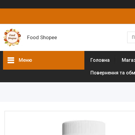
Food Shopee
Меню
Головна
Мага
Повернення та обм
Товари та послуги
Горіхи
Сухофрукти
Цукати
Біологічно активні добавки
Борошно різних культур (без
глютенове)
Цукрозамінники,