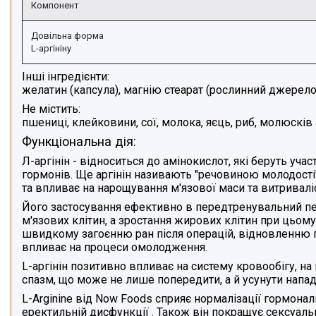
Компонент
Довільна форма
L-аргініну
Інші інгредієнти:
желатин (капсула), магнію стеарат (рослинний джерело
Не містить:
пшениці, клейковини, сої, молока, яєць, риб, молюсків
Функціональна дія:
Л-аргінін
- відноситься до амінокислот, які беруть уча
гормонів. Ще аргінін називають "речовиною молодості" 
та впливає на нарощування м'язової маси
та витривалі
Його застосування ефективно в передтренувальний пер
м'язових клітин
, а зростання жирових клітин при цьому
швидкому загоєнню ран після операцій, відновленню 
впливає на процеси омолодження.
L-аргінін
позитивно впливає на систему кровообігу
, на
спазм, що може не лише попередити, а й усунути напад с
L-Arginine від Now Foods
сприяє нормалізації гормона
еректильній дисфункції
. Також він покращує сексуальн