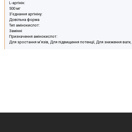
L-аргінін:
500 мг
З'єднання аргініну:
Довільна форма
Тип амінокислот:
Замінні
Призначення амінокислот:
Для зростання м'язів, Для підвищення потенції, Для зниження ваги,