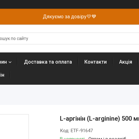
Дякуємо за довіру💛💙
зин
Доставка та оплата
Контакти
Акція
ін
L-аргінін (L-arginine) 500
Код:
ETF-91647