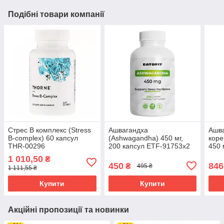
Подібні товари компанії
Стрес B комплекс (Stress
Ашвагандха
Ашва
B-complex) 60 капсул
(Ashwagandha) 450 мг,
коре
THR-00296
200 капсул ETF-91753x2
450 
045
1 010,50
₴
450
846
₴
495 ₴
1 111,55 ₴
Купити
Купити
Акційні пропозиції та новинки