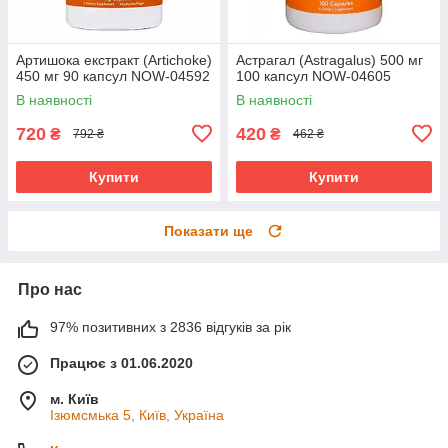
Артишока екстракт (Artichoke)
Астрагал (Astragalus) 500 мг
450 мг 90 капсул NOW-04592
100 капсул NOW-04605
В наявності
В наявності
720
420
₴
₴
792 ₴
462 ₴
Купити
Купити
Показати ще
Про нас
97% позитивних з 2836 відгуків за рік
Працює з 01.06.2020
м. Київ
Ізюмсмька 5, Київ, Україна