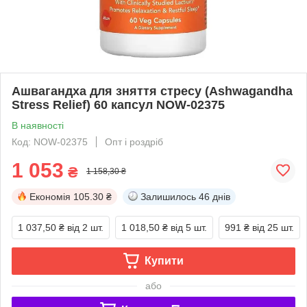
Ашвагандха для зняття стресу (Ashwagandha
Stress Relief) 60 капсул NOW-02375
В наявності
Код: NOW-02375
Опт і роздріб
1 053
₴
1 158,30 ₴
Економія
105.30 ₴
Залишилось
46 днів
1 037,50 ₴
від 2 шт.
1 018,50 ₴
від 5 шт.
991 ₴
від 25 шт.
Купити
або