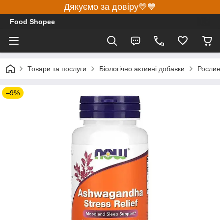
Дякуємо за довіру💛💙
Food Shopee
Товари та послуги
Біологічно активні добавки
Росли
–9%