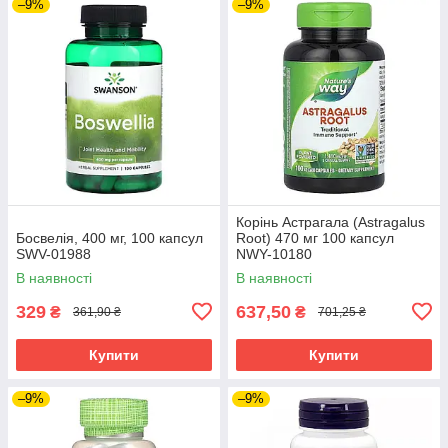
–9%
–9%
Корінь Астрагала (Astragalus
Босвелія, 400 мг, 100 капсул
Root) 470 мг 100 капсул
SWV-01988
NWY-10180
В наявності
В наявності
329
637,50
₴
₴
361,90 ₴
701,25 ₴
Купити
Купити
–9%
–9%