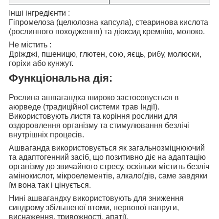
Інші інгредієнти
:
Гіпромелоза (целюлозна капсула), стеаринова кислота
(рослинного походження) та діоксид кремнію, молоко.
Не містить
:
Дріжджі, пшеницю, глютен, сою, яєць, рибу, молюски,
горіхи або кунжут.
Функціональна дія:
Рослина ашвагандха широко застосовується
в
аюрведе (традиційної системи трав Індії).
Використовують листя та коріння рослини для
оздоровлення організму та стимулювання безлічі
внутрішніх процесів.
Ашваганда використовується як
загальнозміцнюючий
та адаптогенний засіб, що позитивно діє на адаптацію
організму до звичайного стресу, оскільки містить безліч
амінокислот, мікроелементів, алкалоїдів, саме завдяки
їм вона так і цінується.
Нині ашвагандху використовують
для зниження
синдрому збільшеної втоми, нервової напруги,
виснаження, тривожності, апатії.