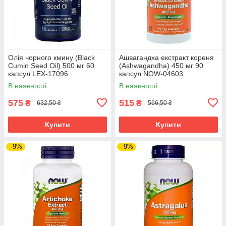
Олія чорного кмину (Black
Ашвагандха екстракт кореня
Cumin Seed Oil) 500 мг 60
(Ashwagandha) 450 мг 90
капсул LEX-17096
капсул NOW-04603
В наявності
В наявності
575
515
₴
₴
632,50 ₴
566,50 ₴
Купити
Купити
–9%
–9%