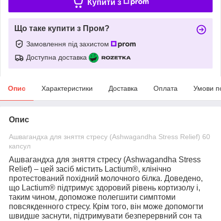
Купити з
Що таке купити з Пром?
Замовлення під захистом
Доступна доставка
Опис
Характеристики
Доставка
Оплата
Умови п
Опис
Ашвагандха для зняття стресу (Ashwagandha Stress Relief) 60
капсул
Ашвагандха для зняття стресу (Ashwagandha Stress
Relief)
– цей засіб містить Lactium®, клінічно
протестований похідний молочного білка. Доведено,
що Lactium® підтримує здоровий рівень кортизолу і,
таким чином, допоможе полегшити симптоми
повсякденного стресу. Крім того, він може допомогти
швидше заснути, підтримувати безперервний сон та