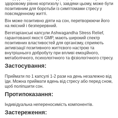
здоровому рівню кортизолу і, завдяки цьому, може бути
позитивним для боротьби із симптомами стресу у
повсякденному житті.
Він може позитивно діяти
на сон, перетворюючи його
на якісний і безперервний.
Вегетаріанські капсули Ashwagandha Stress Relief
,
гарантованої якості GMP, мають широкий спектр
позитивних властивостей для організму, сприяють
активізації позитивного життєвого настрою та
внутрішнього добробуту при впливі емоційного,
метаболічного, психологічного та фізіологічного стресу.
Застосування:
Приймати по 1 капсулі 1-2 рази на день
незалежно від
їди. Можна приймати вдень від стресу або перед сном,
щоб поліпшити сон.
Протипоказання:
Індивідуальна непереносимість компонентів.
Застереження: