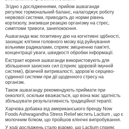
Згідно з дослідженнями, прийом ашваганди
регулює
гормональний баланс, налагоджує роботу
нервової системи, приводить до норми рівень
кортизолу, знизивши реакцію організму на стрес,
симптоми тривоги, занепокоєння.
Ашваганда має позитивну дію на
когнітивні здібності,
захищає клітини головного мозку від руйнування
вільними радикалами, сприяє зміцненню пам'яті,
концентрації уваги, швидкості обробки інформації.
Екстракт кореня ашваганди використовують
для
збільшення захисних сил (сприяє здоровій імунній
системі), фізичній витривалості, здоров'ю серцево-
судинної системи при дії щоденного стресу на
організм.
Також ашваганду рекомендують приймати
при
онкології, оскільки вважається, що вона має здатність
збільшувати результативність традиційної терапії.
Харчова добавка від американського бренду Now
Foods Ashwagandha Stress Relief містить Lactium
, що є
молочним білком, що пройшов клінічні випробування.
У ході досліджень стало відомо, що
Lactium сприяє