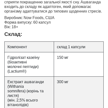
сприяти покращенню загальної якості сну. Ашваганда
входить до складу як адаптоген, який допомагає
організму адаптуватися до типових щоденних стресів.
Виробник:
Now Foods, США
Форма випуску:
60 капсул
Вік:
18+
Склад:
Компонент
склад 1 капсули
Гідролізат казеїну
150 мг
(біоактивні
молочні пептиди)
(Lactium®)
Екстракт ашваганди
300 мг
(Withania
somnifera) (корінь та
листя)
(мін. 2,5% всього
вітанолідів)