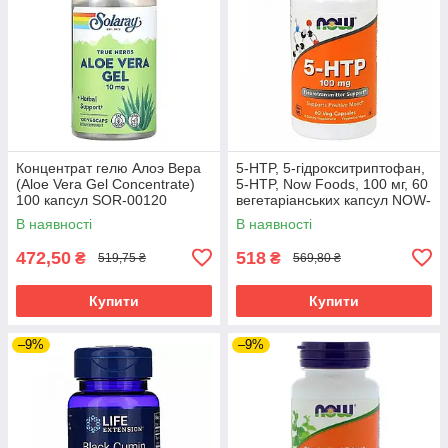
Концентрат гелю Алоэ Вера
5-HTP, 5-гідрокситриптофан,
(Aloe Vera Gel Concentrate)
5-HTP, Now Foods, 100 мг, 60
100 капсул SOR-00120
вегетаріанських капсул NOW-
00105
В наявності
В наявності
472,50
518
₴
₴
519,75 ₴
569,80 ₴
Купити
Купити
–9%
–9%