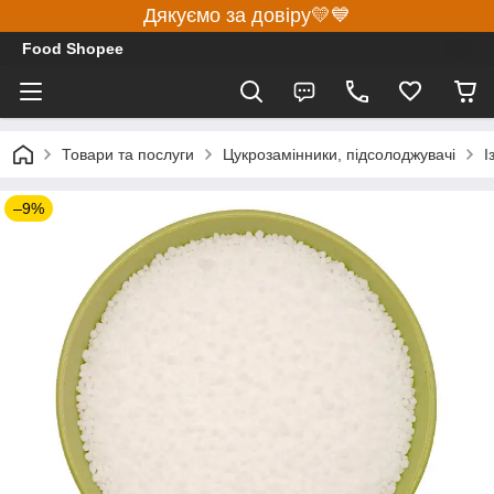
Дякуємо за довіру💛💙
Food Shopee
Товари та послуги
Цукрозамінники, підсолоджувачі
І
–9%