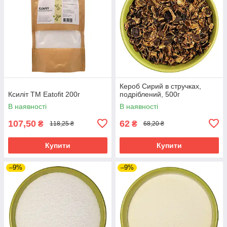
Кероб Сирий в стручках,
Ксиліт ТМ Eatofit 200г
подріблений, 500г
В наявності
В наявності
107,50
62
₴
₴
118,25 ₴
68,20 ₴
Купити
Купити
–9%
–9%