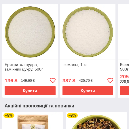
Еритритол пудра,
Ізомальт, 1 кг
Ксил
замінник цукру, 500г
500г
205
136
387
₴
₴
149,60 ₴
425,70 ₴
225,5
Купити
Купити
Акційні пропозиції та новинки
–9%
–9%