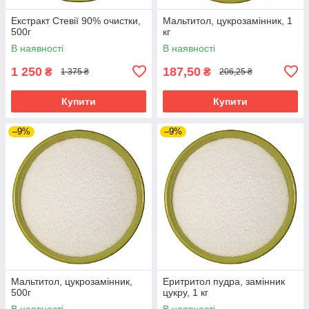
Екстракт Стевії 90% очистки,
Мальтитол, цукрозамінник, 1
500г
кг
В наявності
В наявності
1 250
187,50
₴
₴
1 375 ₴
206,25 ₴
Купити
Купити
–9%
–9%
Мальтитол, цукрозамінник,
Еритритол пудра, замінник
500г
цукру, 1 кг
В наявності
В наявності