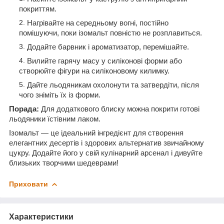
покриттям.
Нагрівайте на середньому вогні, постійно
помішуючи, поки ізомальт повністю не розплавиться.
Додайте барвник і ароматизатор, перемішайте.
Вилийте гарячу масу у силіконові форми або
створюйте фігури на силіконовому килимку.
Дайте льодяникам охолонути та затвердіти, після
чого зніміть їх із форми.
Порада:
Для додаткового блиску можна покрити готові
льодяники їстівним лаком.
Ізомальт — це ідеальний інгредієнт для створення
елегантних десертів і здорових альтернатив звичайному
цукру. Додайте його у свій кулінарний арсенал і дивуйте
близьких творчими шедеврами!
Приховати
Характеристики