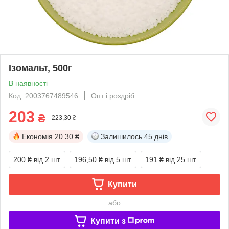
Ізомальт, 500г
В наявності
Код: 2003767489546
Опт і роздріб
203
₴
223,30 ₴
Економія
20.30 ₴
Залишилось
45 днів
200 ₴
від 2 шт.
196,50 ₴
від 5 шт.
191 ₴
від 25 шт.
Купити
або
Купити з