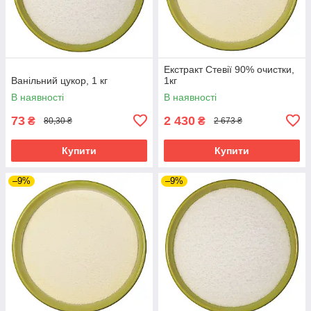
Екстракт Стевії 90% очистки,
Ванільний цукор, 1 кг
1кг
В наявності
В наявності
73
2 430
₴
₴
80,30 ₴
2 673 ₴
Купити
Купити
–9%
–9%