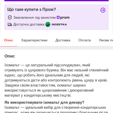
Що таке купити з Пром?
Замовлення під захистом
Доступна доставка
Опис
Характеристики
Доставка
Оплата
Умови п
Опис
Ізомальт — це натуральний підсолоджувач, який
отримують із цукрового буряка. Він має низький глікемічний
індекс, що робить його ідеальним для людей, які
дотримуються дієти або контролюють рівень цукру в крові.
Завдяки своїм властивостям, ізомальт широко
використовується як цукрозамінник і декоративний
матеріал у кондитерському мистецтві.
Як використовувати ізомальт для декору?
Ізомальт — ідеальний вибір для створення кондитерських
прикрас, адже він залишається прозорим і блискучим після