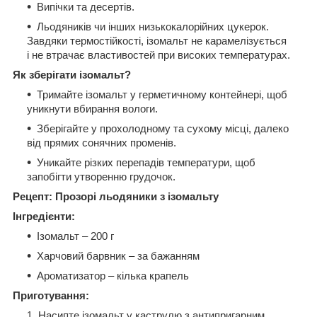
Випічки та десертів.
Льодяників чи інших низькокалорійних цукерок.
Завдяки термостійкості, ізомальт не карамелізується
і не втрачає властивостей при високих температурах.
Як зберігати ізомальт?
Тримайте ізомальт у герметичному контейнері, щоб
уникнути вбирання вологи.
Зберігайте у прохолодному та сухому місці, далеко
від прямих сонячних променів.
Уникайте різких перепадів температури, щоб
запобігти утворенню грудочок.
Рецепт: Прозорі льодяники з ізомальту
Інгредієнти:
Ізомальт – 200 г
Харчовий барвник – за бажанням
Ароматизатор – кілька крапель
Приготування:
Насипте ізомальт у каструлю з антипригарним