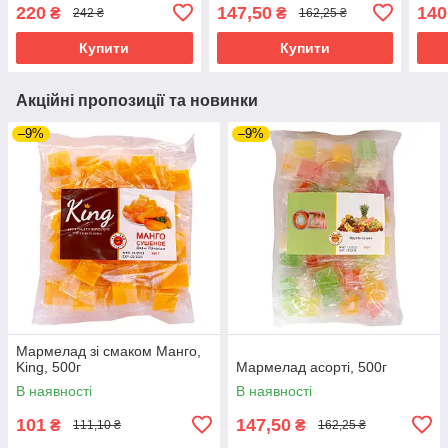
220
147,50
140
₴
₴
242 ₴
162,25 ₴
Купити
Купити
Акційні пропозиції та новинки
–9%
–9%
Мармелад зі смаком Манго,
King, 500г
Мармелад асорті, 500г
В наявності
В наявності
101
147,50
₴
₴
111,10 ₴
162,25 ₴