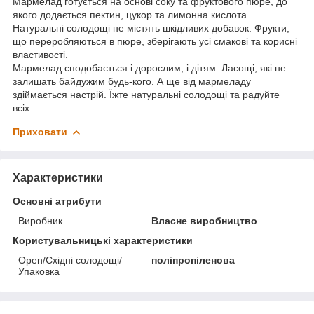
Мармелад готується на основі соку та фруктового пюре, до
якого додається пектин, цукор та лимонна кислота.
Натуральні солодощі не містять шкідливих добавок. Фрукти,
що переробляються в пюре, зберігають усі смакові та корисні
властивості.
Мармелад сподобається і дорослим, і дітям. Ласощі, які не
залишать байдужим будь-кого. А ще від мармеладу
здіймається настрій. Їжте натуральні солодощі та радуйте
всіх.
Приховати
Характеристики
Основні атрибути
Виробник
Власне виробництво
Користувальницькі характеристики
Open/Східні солодощі/
поліпропіленова
Упаковка