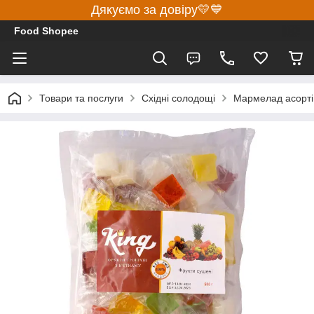
Дякуємо за довіру💛💙
Food Shopee
Товари та послуги
Східні солодощі
Мармелад асорті,