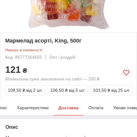
Мармелад асорті, King, 500г
Немає в наявності
Код: 85777264655
Опт і роздріб
121
₴
Мінімальна сума замовлення на сайті — 200 ₴
108,50 ₴
від 2 шт.
106,50 ₴
від 5 шт.
103,50 ₴
від 25 шт.
пис
Характеристики
Доставка
Оплата
Умови пове
Опис