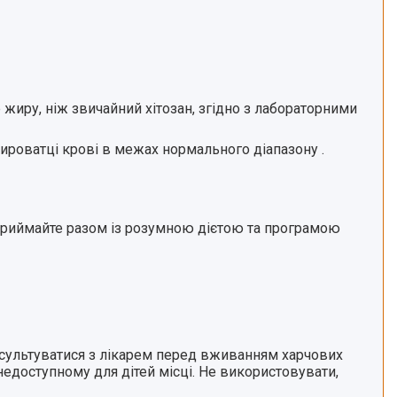
е жиру
, ніж звичайний хітозан, згідно з лабораторними
 сироватці крові в межах нормального діапазону
.
Приймайте разом із розумною дієтою та програмою
онсультуватися з лікарем перед вживанням харчових
 недоступному для дітей місці. Не використовувати,