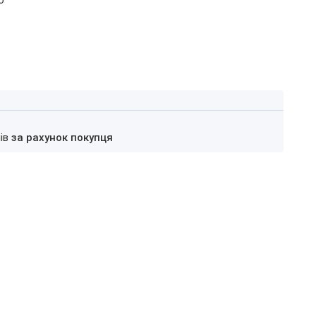
б
нів
за рахунок покупця