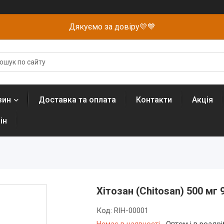
Дякуємо за довіру💛💙
зин
Доставка та оплата
Контакти
Акція
ін
Хітозан (Chitosan) 500 мг 
Код:
RIH-00001