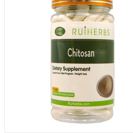
підсолоджувачі
Суперфуды
Рослинні олії першого
холодного віджиму
Топлена олія ГХІ
Яблучний оцет
Пасти
Спеції, прянощі, приправи
Какао продукти
Чай
Консерви
Східні солодощі
Натуральна косметика
Сухе молоко
Сублімована їжа
Крупи, насіння, бобові
Желатин, загусники