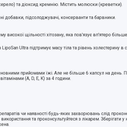
ерело) та діоксид кремнію. Містить молюски (креветки).
ні добавки, підсолоджувачі, консерванти та барвники.
рму високої щільності хітозану, яка
пов'язує вп'ятеро більш
н LipoSan Ultra
підтримує масу тіла та рівень холестерину в
овними прийомами їжі. Але не більше 6 капсул на день. 
амінами (A, D, E, K) за 4 години
.
 препаратів чи наявності будь-яких захворювань слід прок
 використання та проконсультуйтеся з лікарем. Зберігати у
ена.