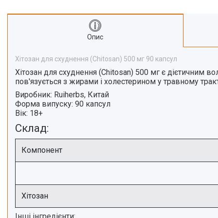
Про нас
Відгуки
Опис
Хітозан для схуднення (Chitosan) 500 мг 90 капсул
Хітозан для схуднення (Chitosan) 500 мг
є дієтичним вол
пов'язується з жирами і холестерином у травному тракт
Виробник:
Ruiherbs, Китай
Форма випуску:
90 капсул
Вік:
18+
Склад:
Компонент
Хітозан
Інші інгредієнти: