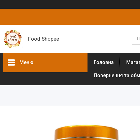
Food Shopee
Меню
Головна
Мага
Повернення та обм
Товари та послуги
Горіхи
Сухофрукти
Цукати
Біологічно активні добавки
Борошно різних культур (без
глютенове)
Цукрозамінники,