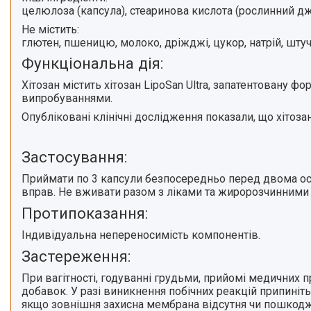
целюлоза (капсула), стеаринова кислота (рослинний дж
Не містить:
глютен, пшеницю, молоко, дріжджі, цукор, натрій, штуч
Функціональна дія:
Хітозан містить
хітозан LipoSan Ultra, запатентовану фо
випробуваннями.
Опубліковані клінічні дослідження показали
, що хітоза
Застосування:
Приймати
по 3 капсули
безпосередньо перед двома осн
вправ.
Не вживати разом з ліками та жиророзчинними віт
Протипоказання:
Індивідуальна непереносимість компонентів.
Застереження:
При вагітності, годуванні грудьми, прийомі медичних
добавок. У разі виникнення побічних реакцій припиніть
якщо зовнішня захисна мембрана відсутня чи пошкодж