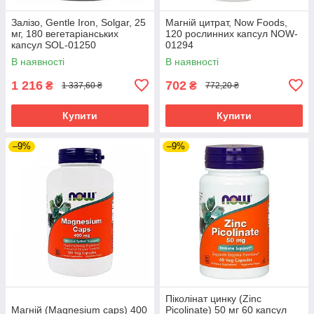
Залізо, Gentle Iron, Solgar, 25
Магній цитрат, Now Foods,
мг, 180 вегетаріанських
120 рослинних капсул NOW-
капсул SOL-01250
01294
В наявності
В наявності
1 216
702
₴
₴
1 337,60 ₴
772,20 ₴
Купити
Купити
–9%
–9%
Піколінат цинку (Zinc
Магній (Magnesium caps) 400
Picolinate) 50 мг 60 капсул