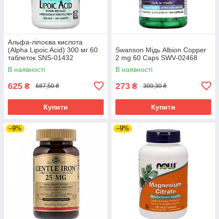
Альфа-ліпоєва кислота
(Alpha Lipoic Acid) 300 мг 60
Swanson Мідь Albion Copper
таблеток SNS-01432
2 mg 60 Caps SWV-02468
В наявності
В наявності
625
273
₴
₴
687,50 ₴
300,30 ₴
Купити
Купити
–9%
–9%