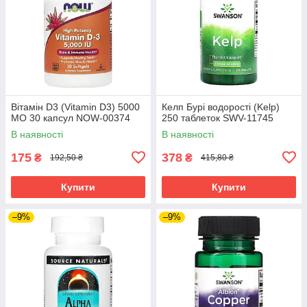
Вітамін D3 (Vitamin D3) 5000
Келп Бурі водорості (Kelp)
МО 30 капсул NOW-00374
250 таблеток SWV-11745
В наявності
В наявності
175
378
₴
₴
192,50 ₴
415,80 ₴
Купити
Купити
–9%
–9%