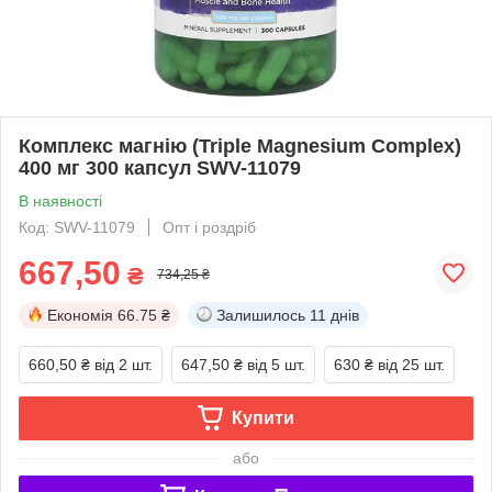
Комплекс магнію (Triple Magnesium Complex)
400 мг 300 капсул SWV-11079
В наявності
Код: SWV-11079
Опт і роздріб
667,50
₴
734,25 ₴
Економія
66.75 ₴
Залишилось
11 днів
660,50 ₴
від 2 шт.
647,50 ₴
від 5 шт.
630 ₴
від 25 шт.
Купити
або