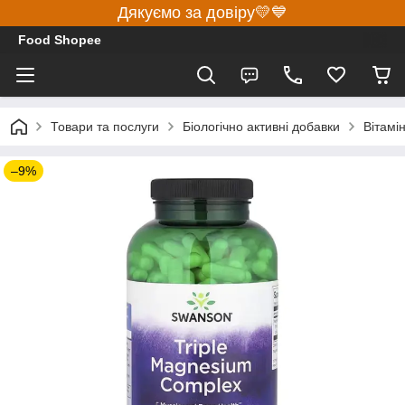
Дякуємо за довіру💛💙
Food Shopee
Товари та послуги
Біологічно активні добавки
Вітамі
–9%