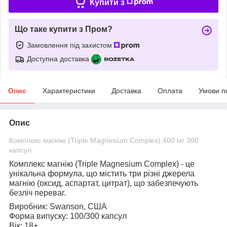
Купити з
Що таке купити з Пром?
Замовлення під захистом
Доступна доставка
Опис
Характеристики
Доставка
Оплата
Умови п
Опис
Комплекс магнію (Triple Magnesium Complex) 400 мг 300
капсул
Комплекс магнію (Triple Magnesium Complex)
- це
унікальна формула, що містить три різні джерела
магнію (оксид, аспартат, цитрат), що забезпечують
безліч переваг.
Виробник:
Swanson, США
Форма випуску:
100/300 капсул
Вік:
18+