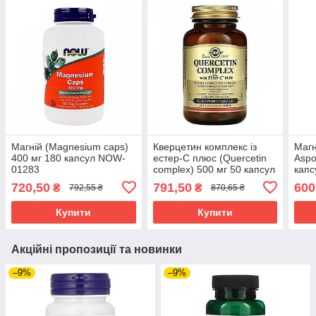
Магній (Magnesium caps)
Кверцетин комплекс із
Магн
400 мг 180 капсул NOW-
естер-C плюс (Quercetin
Aspo
01283
complex) 500 мг 50 капсул
капс
SOL-02318
720,50
791,50
600
₴
₴
792,55 ₴
870,65 ₴
Купити
Купити
Акційні пропозиції та новинки
–9%
–9%