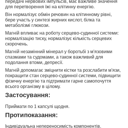
передачі нервових імпульсів, має важливе значення
для перетворення їжі на клітинну енергію.
Він нормалізує
обмін речовин на клітинному рівні,
бере участь у синтезі жирних кислот, білка та
метаболізмі глюкози.
Магній впливає на роботу
серцево-судинної системи:
нормалізацію тиску, нормалізує кількість серцевих
скорочень.
Магній незамінний мінерал у боротьбі з
м'язовими
спазмами та судомами, а також важливий для
подолання втоми, депресії.
Магній допомагає зміцнити
кістки та розслабити м'язи,
покращити стан серцево-судинної системи, підвищити
фізичну енергію та підтримати гарне самопочуття
всього організму в цілому.
Застосування:
Приймати по 1 капсулі щодня.
Протипоказання:
Індивідуальна непереносимість компонентів.