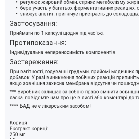
регулює жировий обмін
, сприяє метаболізму жирів,
бере участь у багатьох ферментативних реакціях,
знижує апетит
, пригнічує пристрасть до солодощів.
Застосування:
Приймати
по 1 капсулі
щодня під час їжі.
Протипоказання:
Індивідуальна непереносимість компонентів.
Застереження:
При вагітності, годуванні грудьми, прийомі медичних
добавок. У разі виникнення побічних реакцій припиніть
якщо зовнішня захисна мембрана відсутня чи пошкодж
***
Виробник залишає за собою право змінити зовнішній
ласка, повідомте нам про це в листі або коментарі до 
****
БАД не є лікарським засобом!
Кориця
Екстракт кориці:
250 мг