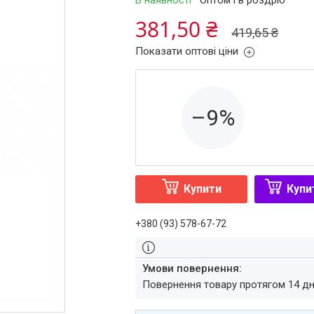
В наявності
Оптом і в роздріб
381,50 ₴
419,65 ₴
Показати оптові ціни
–9%
Купити
Купи
+380 (93) 578-67-72
повернення товару протягом 14 д