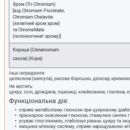
Хром (Tri-Chromium)
[від Chromium Picolinate,
Chromium Chelavite
(хелатний хром хром)
та ChromeMate
(полінікотинат хрому)]
Кориця (Cinnamomum
cassia) (Кора)
Інші інгредієнти:
целюлоза (капсула), рисове борошно, діоксид кремнію 
Не містить:
цукру, солі, дріжджів, пшениці, клейковини, глютена, к
Функціональна дія:
сприяє метаболізму глюкози
при цукровому діабеті 
прискорює окислення глюкози, стимулює синтез глі
усуває гіпоглікемію
, стабілізує рівень цукру та інсу
зміцнює м'язову систему,
сприяє нарощуванню м'я