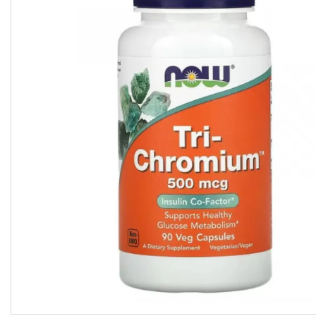
підсолоджувачі
Суперфуды
Рослинні олії першого
холодного віджиму
Топлена олія ГХІ
Яблучний оцет
Пасти
Спеції, прянощі, приправи
Какао продукти
Чай
Консерви
Східні солодощі
Натуральна косметика
Сухе молоко
Сублімована їжа
Крупи, насіння, бобові
Желатин, загусники