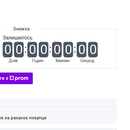
Залишилось
0
0
0
0
0
0
0
0
Днів
Годин
Хвилин
Секунд
ти з
нів
за рахунок покупця