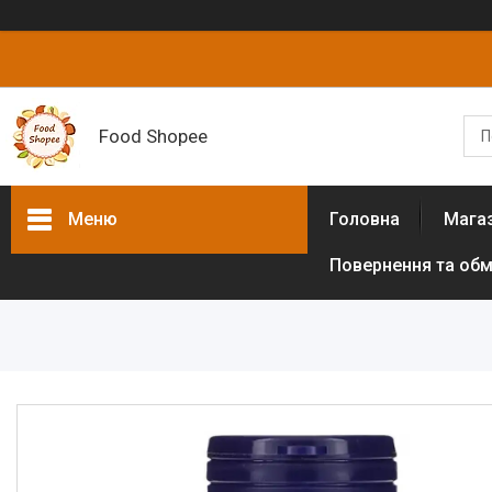
Food Shopee
Меню
Головна
Мага
Повернення та обм
Товари та послуги
Горіхи
Сухофрукти
Цукати
Біологічно активні добавки
Борошно різних культур (без
глютенове)
Цукрозамінники,