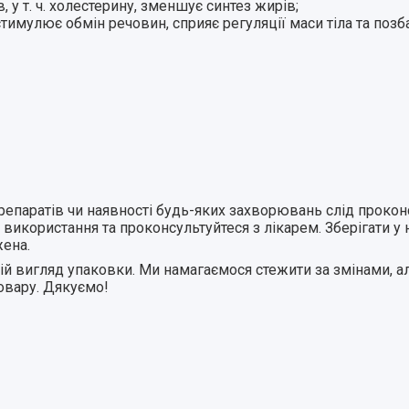
 у т. ч. холестерину,
зменшує синтез жирів
;
стимулює обмін речовин
, сприяє регуляції маси тіла та
позб
 препаратів чи наявності будь-яких захворювань слід прок
 використання та проконсультуйтеся з лікарем. Зберігати у
ена.
 вигляд упаковки. Ми намагаємося стежити за змінами, ал
товару. Дякуємо!