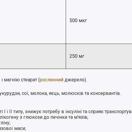
500 мкг
250 мг
і магнію стеарат (
рослинний
джерело).
укурудзи, сої, молока, яєць, молюсків та консервантів.
I і II типу
,
знижує потребу в інсуліні
та сприяє транспортув
когену з глюкози до печінки та м'язів;
ліну;
зової маси;