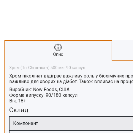
Про нас
Відгуки
Опис
Хром (Tri-Chromium) 500 мкг 90 капсул
Хром піколінат
відіграє важливу роль у біохімічних пр
важливо для хворих на діабет. Також впливає на проц
Виробник:
Now Foods, США.
Форма випуску:
90/180 капсул
Вік:
18+
Склад:
Компонент