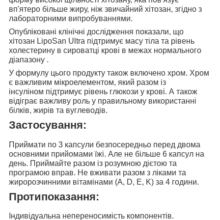
вп'ятеро більше жиру
, ніж звичайний хітозан, згідно з
лабораторними випробуваннями.
Опубліковані клінічні дослідження показали
, що
хітозан LipoSan Ultra
підтримує масу тіла та рівень
холестерину в сироватці крові в межах нормального
діапазону
.
У формулу цього продукту також включено
хром. Хром
є важливим мікроелементом, який разом із
інсуліном
підтримує рівень глюкози у крові
. А також
відіграє важливу роль у правильному використанні
білків, жирів та вуглеводів.
Застосування:
Приймати
по 3 капсули
безпосередньо перед двома
основними прийомами їжі. Але не більше 6 капсул на
день. Приймайте разом із розумною дієтою та
програмою вправ.
Не вживати разом з ліками та
жиророзчинними вітамінами (A, D, E, K) за 4 години
.
Протипоказання:
Індивідуальна непереносимість компонентів.