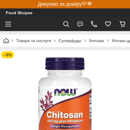
Дякуємо за довіру💛💙
Food Shopee
Товари та послуги
Суперфуды
Хитозан
Хітозан 
–9%