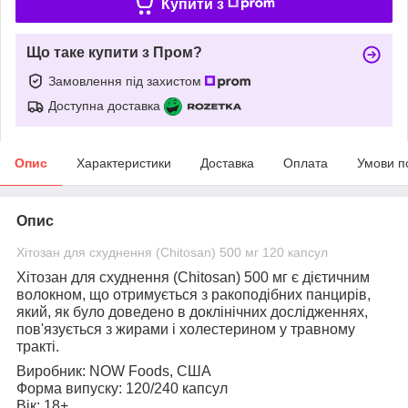
Купити з
Що таке купити з Пром?
Замовлення під захистом
Доступна доставка
Опис
Характеристики
Доставка
Оплата
Умови п
Опис
Хітозан для схуднення (Chitosan) 500 мг 120 капсул
Хітозан для схуднення (Chitosan) 500 мг
є дієтичним
волокном, що отримується з ракоподібних панцирів,
який, як було доведено в доклінічних дослідженнях,
пов'язується з жирами і холестерином у травному
тракті.
Виробник:
NOW Foods, США
Форма випуску:
120/240 капсул
Вік:
18+