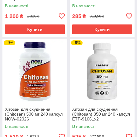
В наявності
В наявності
1 200
285
₴
₴
1 320 ₴
313,50 ₴
Купити
Купити
–9%
–9%
Хітозан для схуднення
Хітозан для схуднення
(Chitosan) 500 мг 240 капсул
(Chitosan) 350 мг 240 капсул
NOW-02026
ETF-91661x2
В наявності
В наявності
1 520
525
₴
₴
1 672 ₴
577,50 ₴