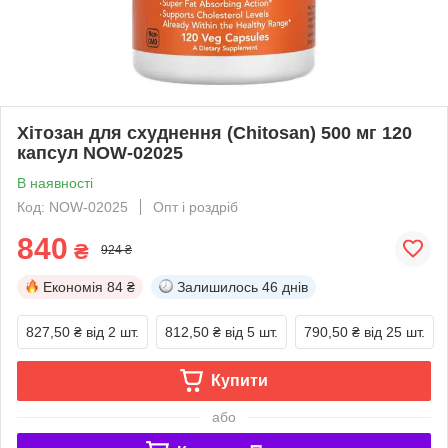
Хітозан для схуднення (Chitosan) 500 мг 120
капсул NOW-02025
В наявності
Код: NOW-02025
Опт і роздріб
840
₴
924 ₴
Економія
84 ₴
Залишилось
46 днів
827,50 ₴
від 2 шт.
812,50 ₴
від 5 шт.
790,50 ₴
від 25 шт.
Купити
або