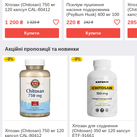
Хітозан (Chitosan) 750 мг
Псиліум лушпиння
Хіто
120 капсул CAL-80412
насіння подорожника
(Chi
(Psyllium Husk) 400 мг 100
капс
капсул ETF-91739
1 200
220
285
₴
₴
1 320 ₴
242 ₴
Купити
Купити
Акційні пропозиції та новинки
–9%
–9%
Хітозан для схуднення
Хітозан (Chitosan) 750 мг 120
(Chitosan) 350 мг 120 капсул
капсул CAL-80412
ETF-91661