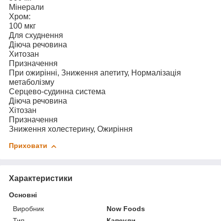
Мінерали
Хром:
100 мкг
Для схуднення
Діюча речовина
Хитозан
Призначення
При ожирінні, Зниження апетиту, Нормалізація
метаболізму
Серцево-судинна система
Діюча речовина
Хітозан
Призначення
Зниження холестерину, Ожиріння
Приховати
Характеристики
Основні
Виробник
Now Foods
Тип
Капсули