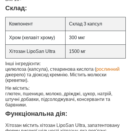
Склад:
Компонент
Склад 3 капсул
Хром (хелавіт хрому)
300 мкг
Хітозан LipoSan Ultra
1500 мг
Інші інгредієнти:
целюлоза (капсула), стеаринова кислота (
рослинний
джерело) та діоксид кремнію. Містить молюски
(креветки).
Не містить:
глютен, пшеницю, молоко, дріжджі, цукор, натрій,
штучні добавки, підсолоджувачі, консерванти та
барвники.
Функціональна дія:
Хітозан містить
хітозан LipoSan Ultra, запатентовану
форму високої щільності хітозану, яка
пов'язує