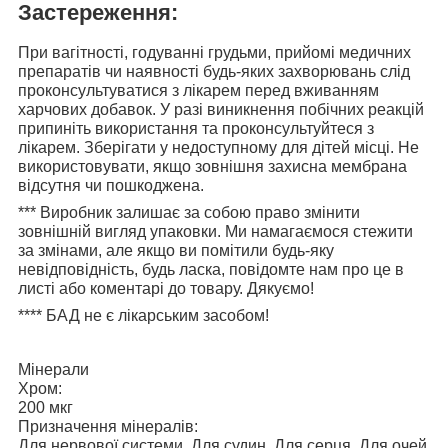
Застереження:
При вагітності, годуванні грудьми, прийомі медичних
препаратів чи наявності будь-яких захворювань слід
проконсультуватися з лікарем перед вживанням
харчових добавок. У разі виникнення побічних реакцій
припиніть використання та проконсультуйтеся з
лікарем. Зберігати у недоступному для дітей місці. Не
використовувати, якщо зовнішня захисна мембрана
відсутня чи пошкоджена.
***
Виробник залишає за собою право змінити
зовнішній вигляд упаковки. Ми намагаємося стежити
за змінами, але якщо ви помітили будь-яку
невідповідність, будь ласка, повідомте нам про це в
листі або коментарі до товару. Дякуємо!
****
БАД не є лікарським засобом!
Мінерали
Хром:
200 мкг
Призначення мінералів:
Для нервової системи, Для судин, Для серця, Для очей