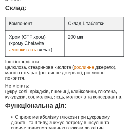
Склад:
Компонент
Склад 1 таблетки
Хром (GTF хром)
200 мкг
(хрому Chelavite
амінокислота
хелат)
Інші інгредієнти:
целюлоза, стеаринова кислота (
рослинне
джерело),
магнію стеарат (рослинне джерело), рослинне
покриття.
Не містить:
цукру, солі, дріжджів, пшениці, клейковини, глютена,
кукурудзи, сої, молока, яєць, молюсків та консервантів.
Функціональна дія:
Сприяє метаболізму глюкози при цукровому
діабеті I та II типу, знижує потребу в інсуліні та
сприяє транспортуванню глюкози до клітин.