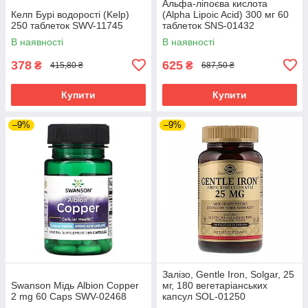
Альфа-ліпоєва кислота
Келп Бурі водорості (Kelp)
(Alpha Lipoic Acid) 300 мг 60
250 таблеток SWV-11745
таблеток SNS-01432
В наявності
В наявності
378
625
₴
₴
415,80 ₴
687,50 ₴
Купити
Купити
–9%
–9%
Залізо, Gentle Iron, Solgar, 25
Swanson Мідь Albion Copper
мг, 180 вегетаріанських
2 mg 60 Caps SWV-02468
капсул SOL-01250