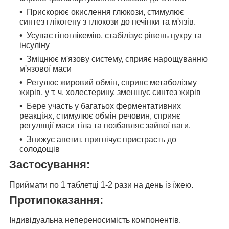
Прискорює окислення глюкози, стимулює
синтез глікогену з глюкози до печінки та м'язів.
Усуває гіпоглікемію, стабілізує рівень цукру та
інсуліну
Зміцнює м'язову систему, сприяє нарощуванню
м'язової маси
Регулює жировий обмін, сприяє метаболізму
жирів, у т. ч. холестерину, зменшує синтез жирів
Бере участь у багатьох ферментативних
реакціях, стимулює обмін речовин, сприяє
регуляції маси тіла та позбавляє зайвої ваги.
Знижує апетит, пригнічує пристрасть до
солодощів
Застосування:
Приймати
по 1 таблетці 1-2 рази на день із їжею.
Протипоказання:
Індивідуальна непереносимість компонентів.