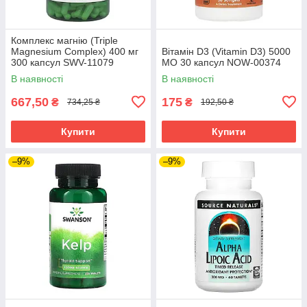
Комплекс магнію (Triple
Magnesium Complex) 400 мг
Вітамін D3 (Vitamin D3) 5000
300 капсул SWV-11079
МО 30 капсул NOW-00374
В наявності
В наявності
667,50
175
₴
₴
734,25 ₴
192,50 ₴
Купити
Купити
–9%
–9%