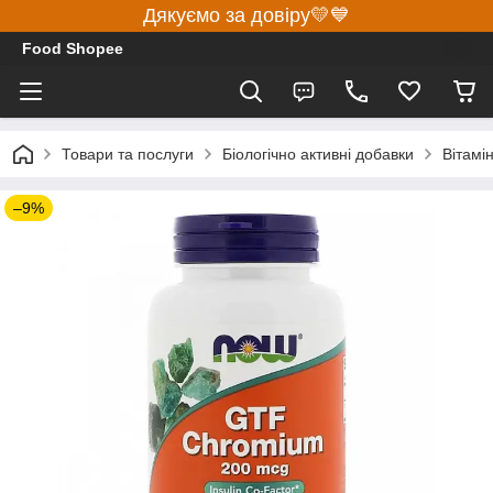
Дякуємо за довіру💛💙
Food Shopee
Товари та послуги
Біологічно активні добавки
Вітамі
–9%