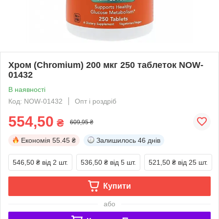
Хром (Chromium) 200 мкг 250 таблеток NOW-
01432
В наявності
Код: NOW-01432
Опт і роздріб
554,50
₴
609,95 ₴
Економія
55.45 ₴
Залишилось
46 днів
546,50 ₴
від 2 шт.
536,50 ₴
від 5 шт.
521,50 ₴
від 25 шт.
Купити
або