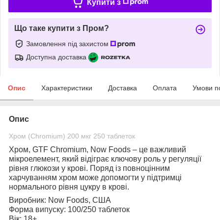
Купити з
Що таке купити з Пром?
Замовлення під захистом
Доступна доставка
Опис
Характеристики
Доставка
Оплата
Умови п
Опис
Хром (Chromium) 200 мкг 250 таблеток
Хром, GTF Chromium, Now Foods
– це важливий
мікроелемент, який відіграє ключову роль у регуляції
рівня глюкози у крові. Поряд із повноцінним
харчуванням хром може допомогти у підтримці
нормального рівня цукру в крові.
Виробник:
Now Foods, США
Форма випуску:
100/250 таблеток
Вік:
18+