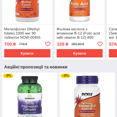
Метилфолат (Methyl
Фолієва кислота з
Селе
folate) 1000 мкг 90
вітаміном В-12 (Folic acid
(Sel
таблеток NOW-00491
with vitamin B-12) 800
мкг 
мкг/25 мкг 250 таблеток
014
700
328
576
₴
₴
770 ₴
360,80 ₴
NOW-00476
Купити
Купити
Акційні пропозиції та новинки
–9%
–9%