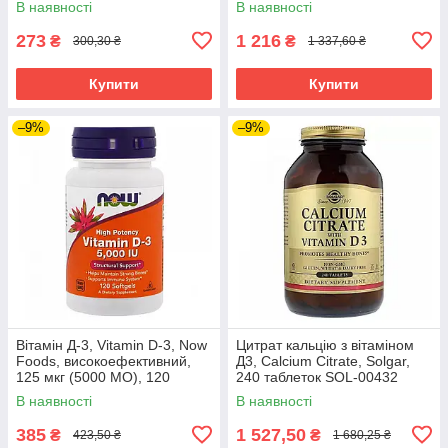
В наявності
В наявності
273
1 216
₴
₴
300,30 ₴
1 337,60 ₴
Купити
Купити
–9%
–9%
Вітамін Д-3, Vitamin D-3, Now
Цитрат кальцію з вітаміном
Foods, високоефективний,
Д3, Calcium Citrate, Solgar,
125 мкг (5000 МО), 120
240 таблеток SOL-00432
гелевих капсул NOW-00372
В наявності
В наявності
385
1 527,50
₴
₴
423,50 ₴
1 680,25 ₴