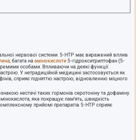
тральної нервової системи. 5-HTP має виражений вплив
лина
, багата на
амінокислоти
5-гідрокситриптофан (5-
кремими особами. Впливаючи на деякі функції
настрою. У нетрадиційній медицині застосовується як
фінів, сприяє підняттю настрою, відновленню міцного
 ознакою нестачі таких гормонів серотоніну та дофаміну.
амінокислота, яка покращує пам'ять, швидкість
 комплексному прийомі препаратів 5-HTP сприяє