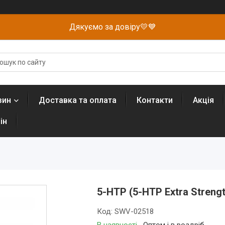
Дякуємо за довіру💛💙
зин
Доставка та оплата
Контакти
Акція
ін
5-HTP (5-HTP Extra Streng
Код:
SWV-02518