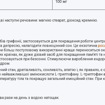
100 мг
і наступні речовини: магнію стеарат, діоксид кремнію.
бобів грифонії, застосовується для покращення роботи цен
та депресію, налагодити повноцінний сон. Це екзотична
рос
при більш поступовому використанні краще переноситься о
 країнах, як дуже дієвий засіб для покращення пам'яті та 
застосовується при безсонні. Стимулюючи вироблення ендор
ндром.
ий стан, дратівливість, сонливість, апатію і, як правило, є
 з найважливішої амінокислоти L-триптофану. L-триптофан 
мпературу тіла та покращує загальний емоційний стан. При
ва рази на день з водою натощак.