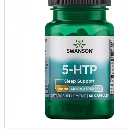
підсолоджувачі
Суперфуды
Рослинні олії першого
холодного віджиму
Топлена олія ГХІ
Яблучний оцет
Пасти
Спеції, прянощі, приправи
Какао продукти
Чай
Консерви
Східні солодощі
Натуральна косметика
Сухе молоко
Сублімована їжа
Крупи, насіння, бобові
Желатин, загусники