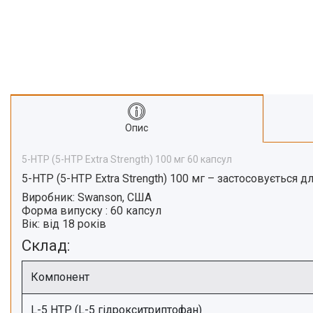
Про нас
Відгуки
Опис
5-HTP (5-HTP Extra Strength) 100 мг 60 капсул
5-НТР (5-HTP Extra Strength) 100 мг
– застосовується д
Виробник:
Swanson, США
Форма випуску
:
60 капсул
Вік:
від 18 років
Склад:
Компонент
L-5 HTP (L-5 гідрокситриптофан)