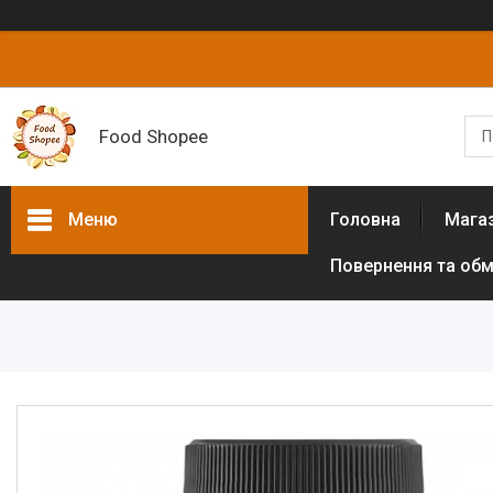
Food Shopee
Меню
Головна
Мага
Повернення та обм
Товари та послуги
Горіхи
Сухофрукти
Цукати
Біологічно активні добавки
Борошно різних культур (без
глютенове)
Цукрозамінники,