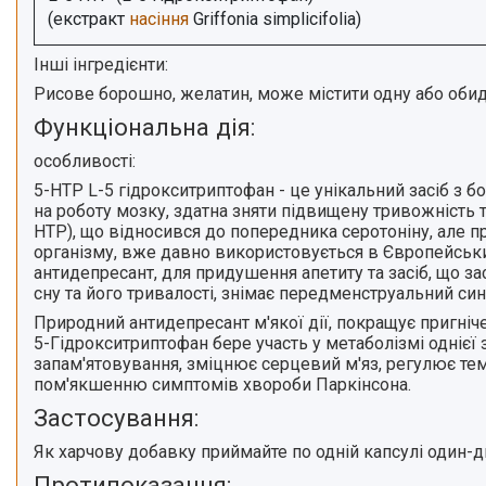
(екстракт
насіння
Griffonia simplicifolia)
Інші інгредієнти:
Рисове борошно, желатин, може містити одну або обидв
Функціональна дія:
особливості:
5-НТР L-5 гідрокситриптофан - це унікальний засіб з 
на роботу мозку, здатна зняти підвищену тривожність 
HTP), що відносився до попередника серотоніну, але 
організму, вже давно використовується в Європейських
антидепресант, для придушення апетиту та засіб, що 
сну та його тривалості, знімає передменструальний си
Природний антидепресант м'якої дії, покращує пригнічен
5-Гідрокситриптофан бере участь у метаболізмі однієї
запам'ятовування, зміцнює серцевий м'яз, регулює те
пом'якшенню симптомів хвороби Паркінсона.
Застосування:
Як харчову добавку приймайте по одній капсулі один-д
Протипоказання: