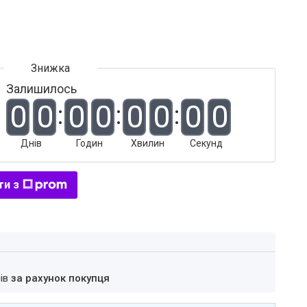
Залишилось
0
0
0
0
0
0
0
0
Днів
Годин
Хвилин
Секунд
ти з
нів
за рахунок покупця