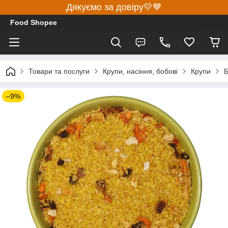
Дякуємо за довіру💛💙
Food Shopee
Товари та послуги
Крупи, насіння, бобові
Крупи
Б
–9%