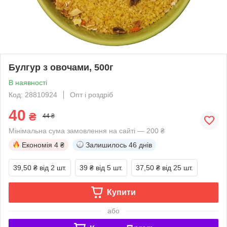
Булгур з овочами, 500г
В наявності
Код: 28810924
Опт і роздріб
40
₴
44 ₴
Мінімальна сума замовлення на сайті — 200 ₴
Економія
4 ₴
Залишилось
46 днів
39,50 ₴
від 2 шт.
39 ₴
від 5 шт.
37,50 ₴
від 25 шт.
Купити
або