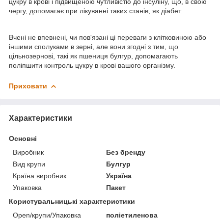
цукру в крові і підвищеною чутливістю до інсуліну, що, в свою
чергу, допомагає при лікуванні таких станів, як діабет.
Вчені не впевнені, чи пов'язані ці переваги з клітковиною або
іншими сполуками в зерні, але вони згодні з тим, що
цільнозернові, такі як пшениця булгур, допомагають
поліпшити контроль цукру в крові вашого організму.
Приховати
Характеристики
Основні
Виробник
Без бренду
Вид крупи
Булгур
Країна виробник
Україна
Упаковка
Пакет
Користувальницькі характеристики
Open/крупи/Упаковка
поліетиленова