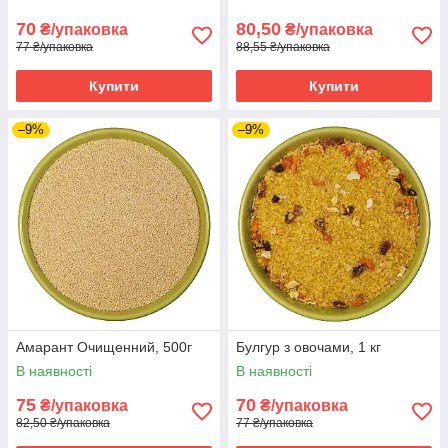
70
80,50
₴/упаковка
₴/упаковка
77 ₴/упаковка
88,55 ₴/упаковка
Купити
Купити
–9%
–9%
Амарант Очищенний, 500г
Булгур з овочами, 1 кг
В наявності
В наявності
75
70
₴/упаковка
₴/упаковка
82,50 ₴/упаковка
77 ₴/упаковка