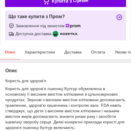
Купити з
Що таке купити з Пром?
Замовлення під захистом
Доступна доставка
Опис
Характеристики
Доставка
Оплата
Умови п
Опис
Користь для здоров'я
Користь для здоров'я пшениці Булгур обумовлена ​​в
основному її високим вмістом клітковини в цільнозернових
продуктах. Зернові з високим вмістом клітковини допомагають
травленню, здоров'ю кишечника і контролю ваги. FDA навіть
стверджує, що дієти з високим вмістом клітковини і низьким
вмістом жирів допомагають знизити ризик раку і запобігти
ішемічну хворобу серця. Деякі конкретні приклади користі для
здоров'я пшениці булгур включають: