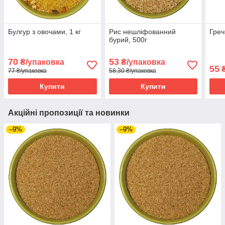
Булгур з овочами, 1 кг
Рис нешліфованний
Греч
бурий, 500г
70
53
₴/упаковка
₴/упаковка
55
77 ₴/упаковка
58,30 ₴/упаковка
Купити
Купити
Акційні пропозиції та новинки
–9%
–9%