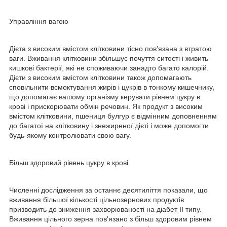
Управління вагою
Дієта з високим вмістом клітковини тісно пов'язана з втратою
ваги. Вживання клітковини збільшує почуття ситості і живить
кишкові бактерії, які не споживаючи занадто багато калорій.
Дієти з високим вмістом клітковини також допомагають
сповільнити всмоктування жирів і цукрів в тонкому кишечнику,
що допомагає вашому організму керувати рівнем цукру в
крові і прискорювати обмін речовин. Як продукт з високим
вмістом клітковини, пшениця булгур є відмінним доповненням
до багатої на клітковину і знежиреної дієті і може допомогти
будь-якому контролювати свою вагу.
Більш здоровий рівень цукру в крові
Численні дослідження за останнє десятиліття показали, що
вживання більшої кількості цільнозернових продуктів
призводить до зниження захворюваності на діабет II типу.
Вживання цільного зерна пов'язано з більш здоровим рівнем