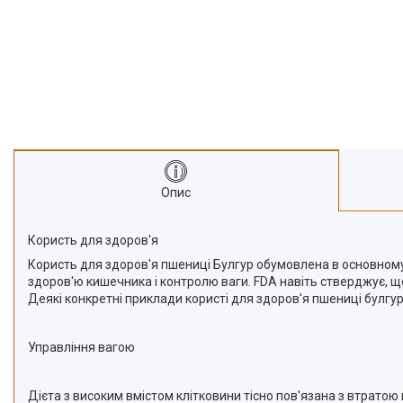
Про нас
Відгуки
Опис
Користь для здоров'я
Користь для здоров'я пшениці Булгур обумовлена ​​в основном
здоров'ю кишечника і контролю ваги. FDA навіть стверджує, що
Деякі конкретні приклади користі для здоров'я пшениці булгу
Управління вагою
Дієта з високим вмістом клітковини тісно пов'язана з втратою 