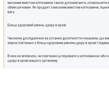
високим вмістом клітковини також допомагають сповільнити вс
обмін речовин. Як продукт з високим вмістом клітковини, пше
вагу.
Більш здоровий рівень цукру в крові
Численні дослідження за останнє десятиліття показали, що вж
зерна пов'язано з більш здоровим рівнем цукру в крові і підвищ
Вчені не впевнені, чи пов'язані ці переваги з клітковиною або
цукру в крові вашого організму.