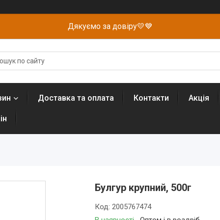
Дякуємо за довіру💛💙
зин
Доставка та оплата
Контакти
Акція
ін
Булгур крупний, 500г
Код:
2005767474