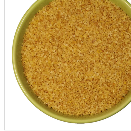
підсолоджувачі
Суперфуды
Рослинні олії першого
холодного віджиму
Топлена олія ГХІ
Яблучний оцет
Пасти
Спеції, прянощі, приправи
Какао продукти
Чай
Консерви
Східні солодощі
Натуральна косметика
Сухе молоко
Сублімована їжа
Крупи, насіння, бобові
Желатин, загусники