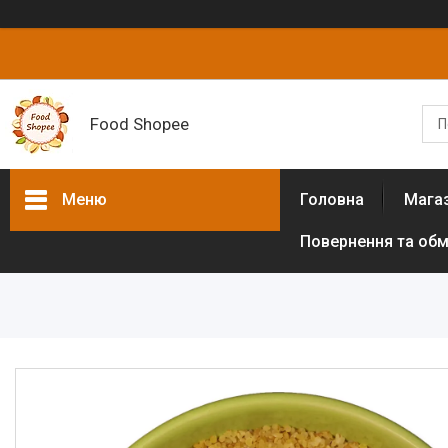
Food Shopee
Меню
Головна
Мага
Повернення та обм
Товари та послуги
Горіхи
Сухофрукти
Цукати
Біологічно активні добавки
Борошно різних культур (без
глютенове)
Цукрозамінники,