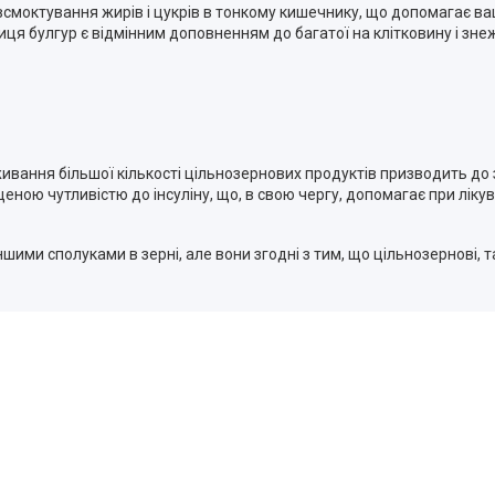
моктування жирів і цукрів в тонкому кишечнику, що допомагає ваш
ниця булгур є відмінним доповненням до багатої на клітковину і зн
ивання більшої кількості цільнозернових продуктів призводить до 
еною чутливістю до інсуліну, що, в свою чергу, допомагає при лікува
 іншими сполуками в зерні, але вони згодні з тим, що цільнозернові