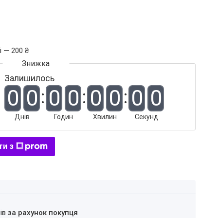
і — 200 ₴
Залишилось
0
0
0
0
0
0
0
0
Днів
Годин
Хвилин
Секунд
ти з
нів
за рахунок покупця