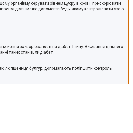
ому організму керувати рівнем цукру в крові і прискорювати
ежиреної дієті і може допомогти будь-якому контролювати свою
зниження захворюваності на діабет II типу. Вживання цільного
нні таких станів, як діабет.
, такі як пшениця булгур, допомагають поліпшити контроль