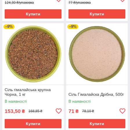
124,30 ₴/упаковка
77 ₴/упаковка
Купити
Купити
–9%
–9%
Сіль гімалайська крупна
Чорна, 1 кг
Сіль Гімалайска Дрібна, 500г
В наявності
В наявності
153,50
71
₴
₴
168,85 ₴
78,10 ₴
Купити
Купити