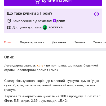
Купити з
Що таке купити з Пром?
Замовлення під захистом
Доступна доставка
Опис
Характеристики
Доставка
Оплата
Умови п
Опис
Легендарна сванські
сіль
- це приправа, що надає будь-якої
страви неповторний аромат і смак.
Склад: сіль кухонна, коріандр мелений, куркума, суміш "уцхо -
сунелі", кріп, перець червоний мелений чилі, кмин, часник
гранули.
Харчова та енергетична цінність на 100 г продукту 93,28 кКал:
білки: 5,5г, жири: 2,39г; вуглеводи: 15,42г.