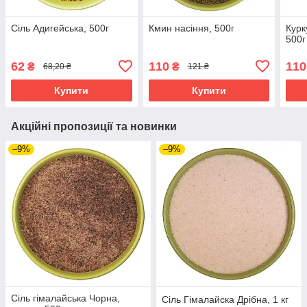
Сіль Адигейська, 500г
Кмин насіння, 500г
Курк
500г
62
110
110
₴
₴
68,20 ₴
121 ₴
Купити
Купити
Акційні пропозиції та новинки
–9%
–9%
Сіль гімалайська Чорна,
Сіль Гімалайска Дрібна, 1 кг