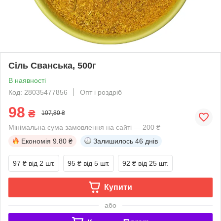
Сіль Сванська, 500г
В наявності
Код: 28035477856
Опт і роздріб
98
₴
107,80 ₴
Мінімальна сума замовлення на сайті — 200 ₴
Економія
9.80 ₴
Залишилось
46 днів
97 ₴
від 2 шт.
95 ₴
від 5 шт.
92 ₴
від 25 шт.
Купити
або