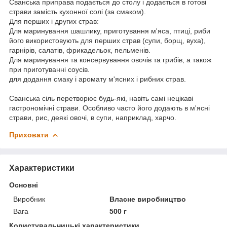
Сванська приправа подається до столу і додається в готові
страви замість кухонної солі (за смаком).
Для перших і других страв:
Для маринування шашлику, приготування м'яса, птиці, риби
його використовують для перших страв (супи, борщ, вуха),
гарнірів, салатів, фрикадельок, пельменів.
Для маринування та консервування овочів та грибів, а також
при приготуванні соусів.
для додання смаку і аромату м'ясних і рибних страв.
Сванська сіль перетворює будь-які, навіть самі нецікаві
гастрономічні страви. Особливо часто його додають в м'ясні
страви, рис, деякі овочі, в супи, наприклад, харчо.
Приховати
Характеристики
Основні
Виробник
Власне виробництво
Вага
500 г
Користувальницькі характеристики