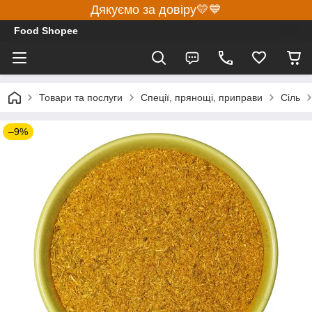
Дякуємо за довіру💛💙
Food Shopee
Товари та послуги
Спеції, прянощі, приправи
Сіль
–9%