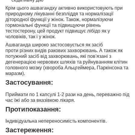
Крім цього ашвагандху активно використовують
при
природному лікуванні безпліддя та нормалізації
дітородної функції у жінок. Також, нормалізуючи
гормональні функції та підвищуючи рівень
тестостерону, цей продукт підвищує лібідо як у
чоловіків, так і у жінок.
Ашваганда широко застосовується як засіб
проти
різних видів ракових захворювань. А також як
потужний засіб від захворювань, які пов'язані з
дегенерацією нервових шляхів та руйнуванням клітин
головного мозку (хвороба Альцгеймера, Паркінсона та
маразм).
Застосування:
Приймати
по 1 капсулі 1-2 рази на день,
переважно під
час їжі або за вказівкою лікаря.
Протипоказання:
Індивідуальна непереносимість компонентів.
Застереження: