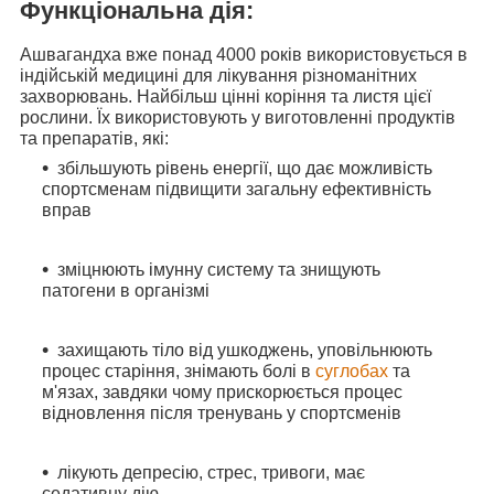
Функціональна дія:
Ашвагандха
вже понад 4000 років використовується в
індійській медицині для лікування різноманітних
захворювань. Найбільш цінні коріння та листя цієї
рослини. Їх використовують у виготовленні продуктів
та препаратів, які:
збільшують рівень енергії, що дає можливість
спортсменам підвищити загальну ефективність
вправ
зміцнюють імунну систему та знищують
патогени в організмі
захищають тіло від ушкоджень, уповільнюють
процес старіння, знімають болі в
суглобах
та
м'язах, завдяки чому прискорюється процес
відновлення після тренувань у спортсменів
лікують депресію, стрес, тривоги, має
седативну дію