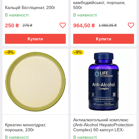
камбоджійської, порошок,
Кальцій Бісгліцинат, 200г
500г
В наявності
В наявності
250
964,50
₴
₴
275 ₴
1 060,95 ₴
Купити
Купити
–9%
–9%
Антиалкогольний комплекс
Креатин моногідрат,
(Anti-Alcohol HepatoProtection
порошок, 100г
Complex) 60 капсул LEX-
22400
В наявності
В наявності