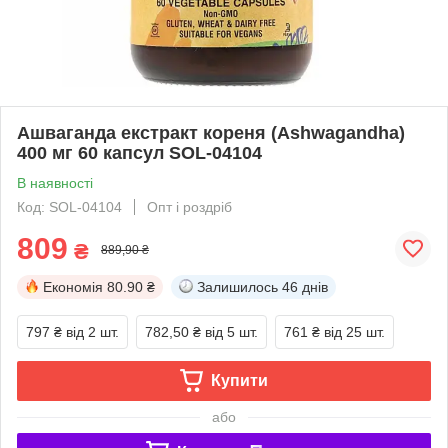
Ашваганда екстракт кореня (Ashwagandha)
400 мг 60 капсул SOL-04104
В наявності
Код: SOL-04104
Опт і роздріб
809
₴
889,90 ₴
Економія
80.90 ₴
Залишилось
46 днів
797 ₴
від 2 шт.
782,50 ₴
від 5 шт.
761 ₴
від 25 шт.
Купити
або