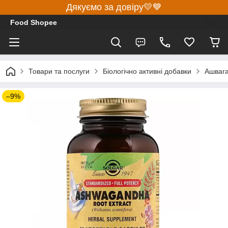
Дякуємо за довіру💛💙
Food Shopee
Товари та послуги
Біологічно активні добавки
Ашвага
–9%