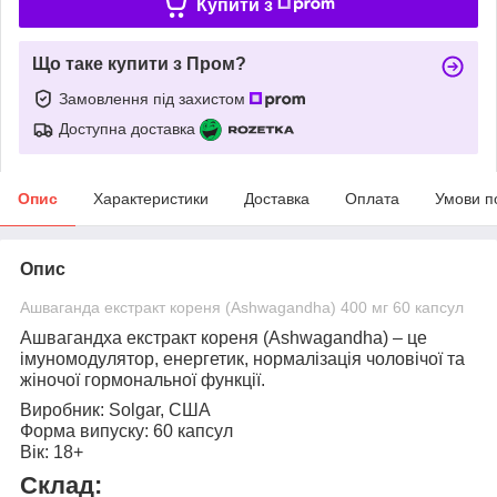
Купити з
Що таке купити з Пром?
Замовлення під захистом
Доступна доставка
Опис
Характеристики
Доставка
Оплата
Умови п
Опис
Ашваганда екстракт кореня (Ashwagandha) 400 мг 60 капсул
Ашвагандха екстракт кореня (Ashwagandha)
– це
імуномодулятор, енергетик, нормалізація чоловічої та
жіночої гормональної функції.
Виробник:
Solgar, США
Форма випуску:
60 капсул
Вік:
18+
Склад: