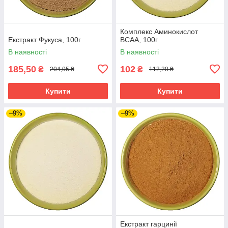
Комплекс Аминокислот
Екстракт Фукуса, 100г
ВСАА, 100г
В наявності
В наявності
185,50
102
₴
₴
204,05 ₴
112,20 ₴
Купити
Купити
–9%
–9%
Екстракт гарцинії