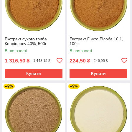
Екстракт сухого гриба
Екстракт Гінкго Білоба 10:1,
Кордіцепсу 40%, 500г
100г
В наявності
В наявності
1 316,50
224,50
₴
₴
1 448,15 ₴
246,95 ₴
Купити
Купити
–9%
–9%