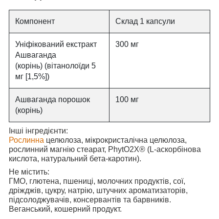
Компонент
Склад 1 капсули
Уніфікований екстракт
300 мг
Ашваганда
(корінь) (вітанолоїди 5
мг [1,5%])
Ашваганда порошок
100 мг
(корінь)
Інші інгредієнти
:
Рослинна
целюлоза, мікрокристалічна целюлоза,
рослинний магнію стеарат, PhytO2X® (L-аскорбінова
кислота, натуральний бета-каротин).
Не містить
:
ГМО, глютена, пшениці, молочних продуктів, сої,
дріжджів, цукру, натрію, штучних ароматизаторів,
підсолоджувачів, консервантів та барвників.
Веганський, кошерний продукт.