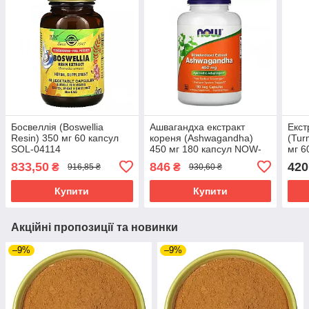
Босвеллія (Boswellia
Ашвагандха екстракт
Екст
Resin) 350 мг 60 капсул
кореня (Ashwagandha)
(Tur
SOL-04114
450 мг 180 капсул NOW-
мг 6
04593
041
833,50
846
420
₴
₴
916,85 ₴
930,60 ₴
Купити
Купити
Акційні пропозиції та новинки
–9%
–9%