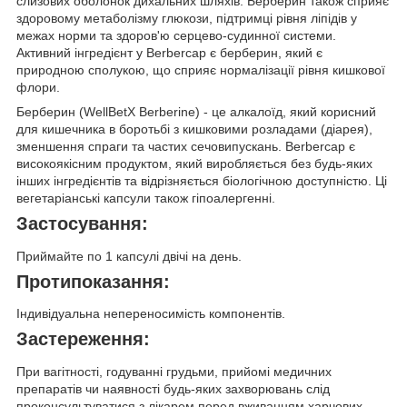
слизових оболонок дихальних шляхів. Берберин також сприяє
здоровому метаболізму глюкози, підтримці рівня ліпідів у
межах норми та здоров'ю серцево-судинної системи.
Активний інгредієнт у Berbercap є берберин, який є
природною сполукою, що сприяє нормалізації рівня кишкової
флори.
Берберин (WellBetX Berberine)
- це алкалоїд, який корисний
для кишечника в боротьбі з кишковими розладами (діарея),
зменшення спраги та частих сечовипускань. Berbercap є
високоякісним продуктом, який виробляється без будь-яких
інших інгредієнтів та відрізняється біологічною доступністю. Ці
вегетаріанські капсули також гіпоалергенні.
Застосування:
Приймайте по
1 капсулі
двічі на день.
Протипоказання:
Індивідуальна непереносимість компонентів.
Застереження:
При вагітності, годуванні грудьми, прийомі медичних
препаратів чи наявності будь-яких захворювань слід
проконсультуватися з лікарем перед вживанням харчових