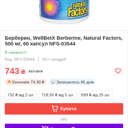
Берберин, WellBetX Berberine, Natural Factors,
500 мг, 60 капсул NFS-03544
В наявності
Код: NFS-03544
Опт і роздріб
743
₴
817,30 ₴
Економія
74.30 ₴
Залишилось
46 днів
732 ₴
від 2 шт.
718,50 ₴
від 5 шт.
699 ₴
від 25 шт.
Купити
або