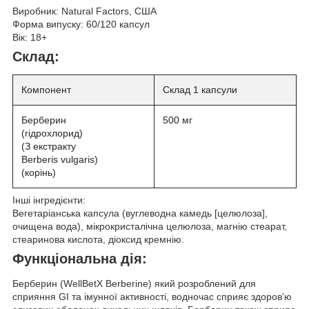
Виробник:
Natural Factors, США
Форма випуску:
60/120 капсул
Вік:
18+
Склад:
Компонент
Склад 1 капсули
Берберин
500 мг
(гідрохлорид)
(З екстракту
Berberis vulgaris)
(корінь)
Інші інгредієнти:
Вегетаріанська капсула (вуглеводна камедь [целюлоза],
очищена вода), мікрокристалічна целюлоза, магнію стеарат,
стеаринова кислота, діоксид кремнію.
Функціональна дія:
Берберин (WellBetX Berberine)
який розроблений для
сприяння GI та імунної активності, водночас сприяє здоров'ю