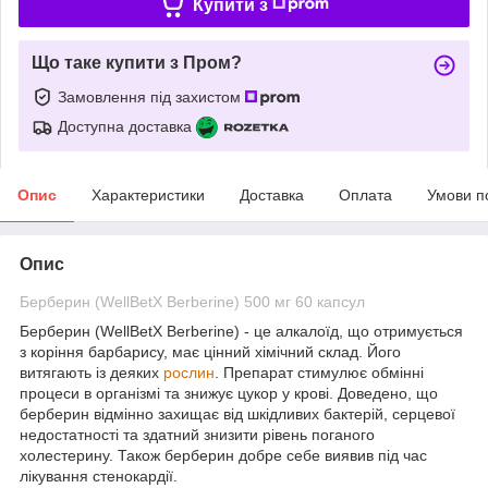
Купити з
Що таке купити з Пром?
Замовлення під захистом
Доступна доставка
Опис
Характеристики
Доставка
Оплата
Умови п
Опис
Берберин (WellBetX Berberine) 500 мг 60 капсул
Берберин (WellBetX Berberine)
- це алкалоїд, що отримується
з коріння барбарису, має цінний хімічний склад. Його
витягають із деяких
рослин
. Препарат стимулює обмінні
процеси в організмі та знижує цукор у крові. Доведено, що
берберин відмінно захищає від шкідливих бактерій, серцевої
недостатності та здатний знизити рівень поганого
холестерину. Також берберин добре себе виявив під час
лікування стенокардії.