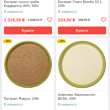
Екстракт сухого гриба
Екстракт Гінкго Білоба 10:1,
Кордіцепсу 40%, 500г
100г
В наявності
В наявності
1 316,50
224,50
₴
₴
1 448,15 ₴
246,95 ₴
Купити
Купити
–9%
–9%
Комплекс Аминокислот
Екстракт Фукуса, 100г
ВСАА, 100г
В наявності
В наявності