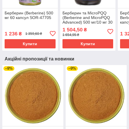
Берберин (Berberine) 500
Берберин та MicroPQQ
Берб
мг 60 капсул SOR-47705
(Berberine and MicroPQQ
Berb
Advanced) 500 мг/10 мг 30
капс
капсул MCL-01846
1 504,50
₴
1 236
1 3
₴
1 359,60 ₴
1 654,95 ₴
Купити
Купити
Акційні пропозиції та новинки
–9%
–9%