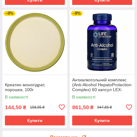
–9%
–9%
Антиалкогольний комплекс
Креатин моногідрат,
(Anti-Alcohol HepatoProtection
порошок, 100г
Complex) 60 капсул LEX-
22400
В наявності
В наявності
144,50
861,50
₴
₴
158,95 ₴
947,65 ₴
Купити
Купити
Показати ще