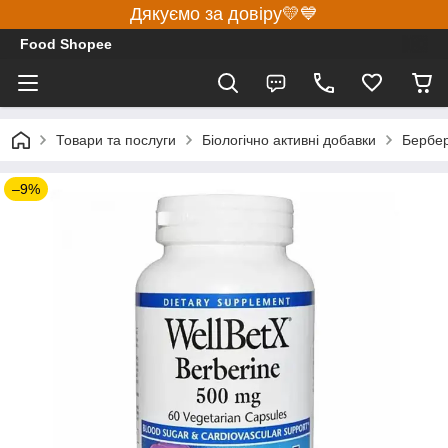
Дякуємо за довіру💛💙
Food Shopee
Товари та послуги
Біологічно активні добавки
Бербер
–9%