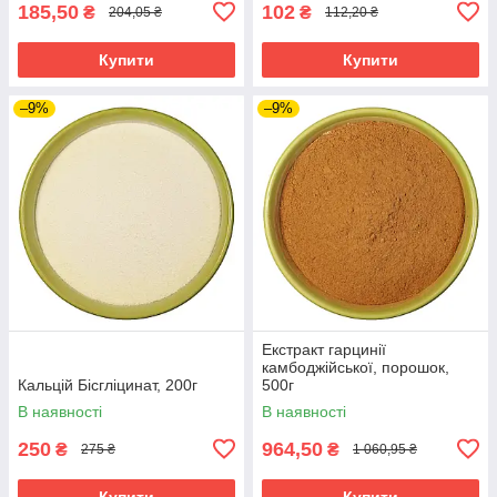
185,50
102
₴
₴
204,05 ₴
112,20 ₴
Купити
Купити
–9%
–9%
Екстракт гарцинії
камбоджійської, порошок,
Кальцій Бісгліцинат, 200г
500г
В наявності
В наявності
250
964,50
₴
₴
275 ₴
1 060,95 ₴
Купити
Купити