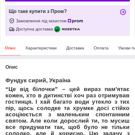
Що таке купити з Пром?
Замовлення під захистом
Доступна доставка
Опис
Характеристики
Доставка
Оплата
Умови п
Опис
Фундук сирий, Україна
“Це від білочки” – цей вираз пам’ятає
кожен, хто в дитинстві хоч раз отримував
гостинця. І хай багато води утекло з тих
пір, щось солодке та хрумке досі стійко
асоціюється з маленьким спонтанним
святом. Але коли дорослий ти, то мусиш
все придумати так, щоб було не тільки
солодко, але й корисно. Цю задачу з