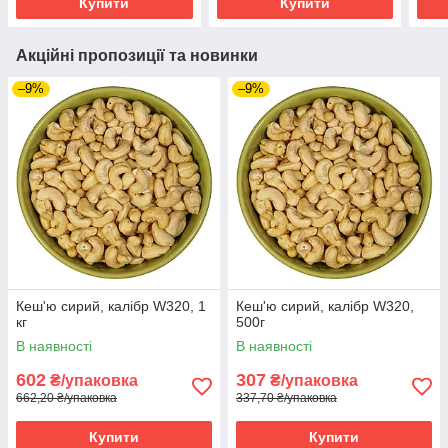
Купити
Купити
Акційні пропозиції та новинки
–9%
–9%
Кеш'ю сирий, калібр W320, 1
Кеш'ю сирий, калібр W320,
кг
500г
В наявності
В наявності
602
307
₴/упаковка
₴/упаковка
662,20 ₴/упаковка
337,70 ₴/упаковка
Купити
Купити