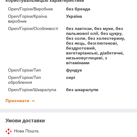
Користувальницькі характеристики
Open/Горіхи/Виробник
без бренда
Open/Горіхи/Країна
Україна
виробник
Open/Горіхи/Особливості
без лактози, без муки, без
пальмової олії, без цукру,
без соли, без холестерину,
без яєць, безглютенові,
бездротовий,
вегетаріанські, діабетичні,
низьковуглецеві, з
вітамінами
Open/Горіхи/Тип
фундук
Open/Горіхи/Тип
сирі
оброблення
Open/Горіхи/Шкаралупа
без шкаралупи
Приховати
Умови доставки
Нова Пошта