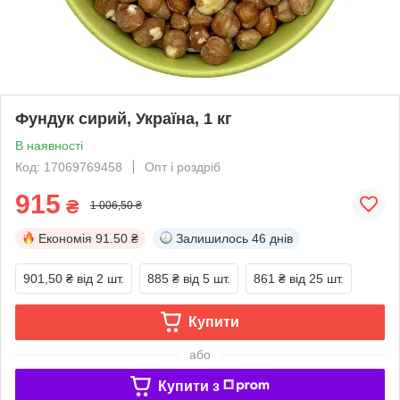
Фундук сирий, Україна, 1 кг
В наявності
Код: 17069769458
Опт і роздріб
915
₴
1 006,50 ₴
Економія
91.50 ₴
Залишилось
46 днів
901,50 ₴
від 2 шт.
885 ₴
від 5 шт.
861 ₴
від 25 шт.
Купити
або
Купити з