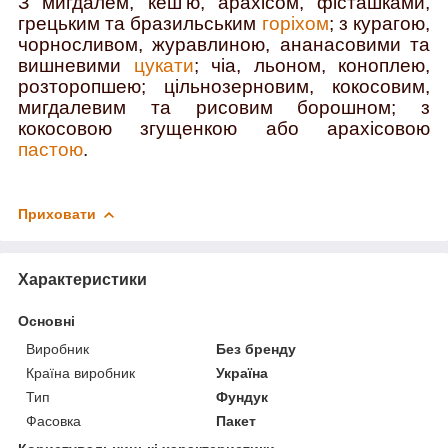
З мигдалем, кеш’ю, арахісом, фісташками,
грецьким та бразильським
горіхом
; з курагою,
чорносливом, журавлиною, ананасовими та
вишневими
цукати
; чіа, льоном, коноплею,
розторопшею; цільнозерновим, кокосовим,
мигдалевим та рисовим борошном; з
кокосовою згущенкою або арахісовою
пастою
.
Приховати
Характеристики
Основні
Виробник
Без бренду
Країна виробник
Україна
Тип
Фундук
Фасовка
Пакет