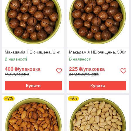
Макадамія НЕ очищена, 1 кг
Макадамія НЕ очищена, 500г
В наявності
В наявності
400
225
₴/упаковка
₴/упаковка
440 ₴/упаковка
247,50 ₴/упаковка
Купити
Купити
–9%
–9%