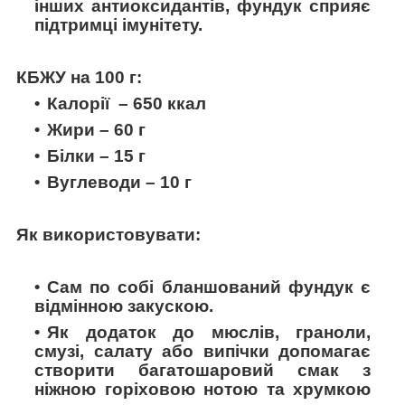
інших антиоксидантів, фундук сприяє
підтримці імунітету.
КБЖУ на 100 г:
Калорії – 650 ккал
Жири – 60 г
Білки – 15 г
Вуглеводи – 10 г
Як використовувати:
Сам по собі бланшований фундук є
відмінною закускою.
Як додаток до мюслів, граноли,
смузі, салату або випічки допомагає
створити багатошаровий смак з
ніжною горіховою нотою та хрумкою