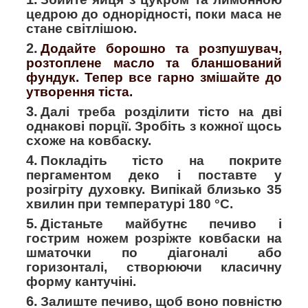
цедрою до однорідності, поки маса не
стане світлішою.
Додайте борошно та розпушувач,
розтоплене масло та бланшований
фундук. Тепер все гарно змішайте до
утворення тіста.
Далі треба розділити тісто на дві
однакові порції. Зробіть з кожної щось
схоже на ковбаску.
Покладіть тісто на покрите
пергаментом деко і поставте у
розігріту духовку. Випікай близько 35
хвилин при температурі 180 °C.
Дістаньте майбутнє печиво і
гострим ножем розріжте ковбаски на
шматочки по діагоналі або
горизонталі, створюючи класичну
форму кантучіні.
Залиште печиво, щоб воно повністю