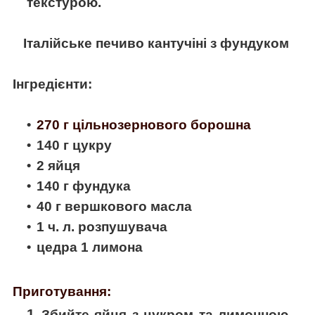
текстурою.
Італійське печиво кантучіні з фундуком
Інгредієнти
:
270 г цільнозернового борошна
140 г цукру
2 яйця
140 г фундука
40 г вершкового масла
1 ч. л. розпушувача
цедра 1 лимона
Приготування:
Збийте яйця з цукром та лимонною