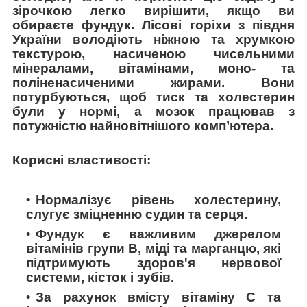
зірочкою легко вирішити, якщо ви
обираєте фундук. Лісові горіхи з півдня
України володіють ніжною та хрумкою
текстурою, насиченою чисельними
мінералами, вітамінами, моно- та
поліненасиченими жирами. Вони
потурбуються, щоб тиск та холестерин
були у нормі, а мозок працював з
потужністю найновітнішого комп’ютера.
Корисні властивості:
Нормалізує рівень холестерину,
слугує зміцненню судин та серця.
Фундук є важливим джерелом
вітамінів групи B, міді та марганцю, які
підтримують здоров'я нервової
системи, кісток і зубів.
За рахунок вмісту вітаміну С та