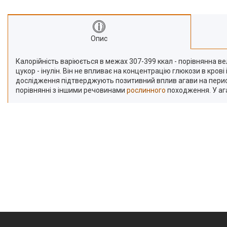
Про нас
Відгуки
Опис
Калорійність варіюється в межах 307-399 ккал - порівнянна в
цукор - інулін. Він не впливає на концентрацію глюкози в кро
дослідження підтверджують позитивний вплив агави на перистал
порівнянні з іншими речовинами
рослинного
походження. У ага