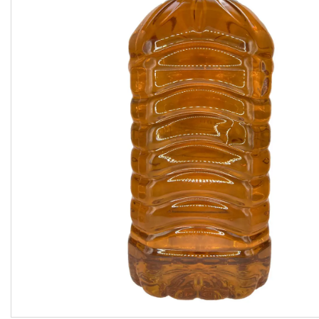
підсолоджувачі
Суперфуды
Рослинні олії першого
холодного віджиму
Топлена олія ГХІ
Яблучний оцет
Пасти
Спеції, прянощі, приправи
Какао продукти
Чай
Консерви
Східні солодощі
Натуральна косметика
Сухе молоко
Сублімована їжа
Крупи, насіння, бобові
Желатин, загусники