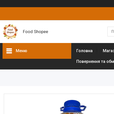
Food Shopee
Меню
Головна
Мага
Повернення та обм
Товари та послуги
Горіхи
Сухофрукти
Цукати
Біологічно активні добавки
Борошно різних культур (без
глютенове)
Цукрозамінники,