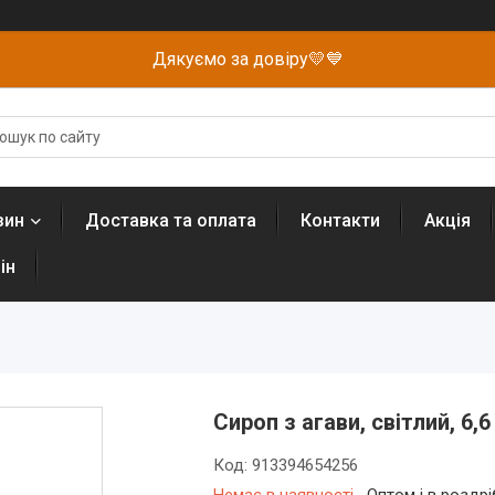
Дякуємо за довіру💛💙
зин
Доставка та оплата
Контакти
Акція
ін
Сироп з агави, світлий, 6,6
Код:
913394654256