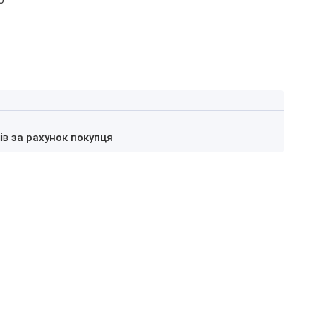
б
нів
за рахунок покупця