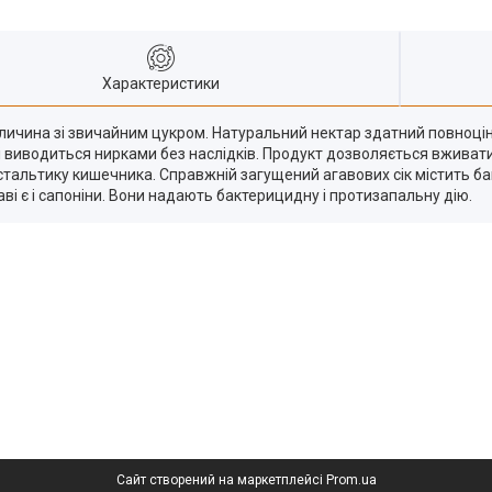
Характеристики
еличина зі звичайним цукром. Натуральний нектар здатний повноцінн
ві і виводиться нирками без наслідків. Продукт дозволяється вжива
ьтику кишечника. Справжній загущений агавових сік містить багато
ві є і сапоніни. Вони надають бактерицидну і протизапальну дію.
Сайт створений на маркетплейсі
Prom.ua