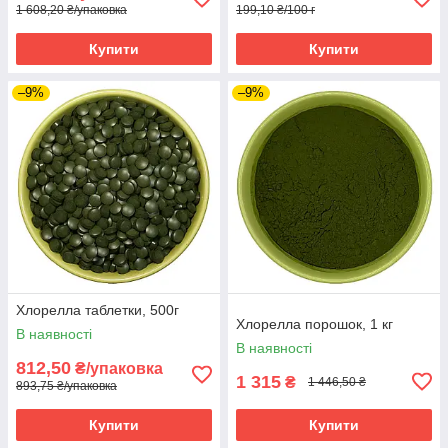
1 608,20 ₴/упаковка
199,10 ₴/100 г
Купити
Купити
–9%
–9%
Хлорелла таблетки, 500г
Хлорелла порошок, 1 кг
В наявності
В наявності
812,50
₴/упаковка
1 315
₴
1 446,50 ₴
893,75 ₴/упаковка
Купити
Купити