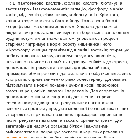
РР, Е, пантотенової кислоти, фолієвої кислоти, біотину), а
також мікро - і макроелементів: кальцію, фосфору, магнію,
калію, міді, заліза, сірки, цинку, кобальту та ін. Крім того,
клітини хлорели містять багато йоду. Також вони багаті
хлорофілом - «зеленим золотом». Хлорела для кожної
людини: зміцнює загальний імунітет і бореться з запаленням;
будучи потужним антиоксидантом, уповільнює процеси
старіння; підтримує в нормі роботу кишечника і його
мікрофлору; очищає організм від шлаків і токсинів; покращує
роботу головного мозку, активізує розумову активність,
позитивно впливає на пам'ять; підвищує стійкість до стресів;
допомагає підтримувати в нормі артеріальний тиск;
прискорює обмін речовин, допомагаючи позбутися від зайвих
кілограмів; сприяє зниженню рівня холестерину; допомагає
підтримувати в нормі показник цукру в крові; прискорює
загоєння ран, опіків, виразок і переломів. Для спортсменів
допомагає поліпшити спортивні досягнення; сприяє
ефективному підвищення тренувальних навантажень;
виводить з організму продукти молочної і сечової кислот, що
утворюються при навантаженнях; прискорює відновлення
після тренувань і змагань, а також спортивних травм. Для
вегетаріанців насичує організм білком і важливими
амінокислотами; покращує засвоєння корисних речовин з
рослинних
продуктів; робить раціон харчування більш