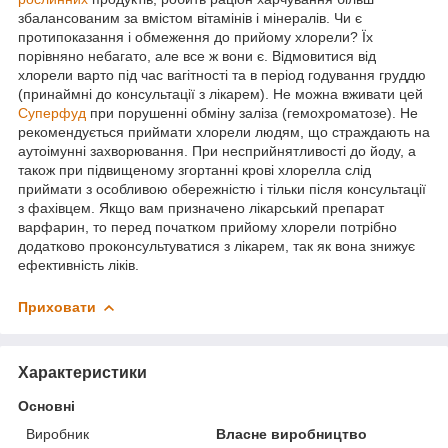
збалансованим за вмістом вітамінів і мінералів. Чи є
протипоказання і обмеження до прийому хлорели? Їх
порівняно небагато, але все ж вони є. Відмовитися від
хлорели варто під час вагітності та в період годування груддю
(принаймні до консультації з лікарем). Не можна вживати цей
Суперфуд
при порушенні обміну заліза (гемохроматозе). Не
рекомендується приймати хлорели людям, що страждають на
аутоімунні захворювання. При несприйнятливості до йоду, а
також при підвищеному згортанні крові хлорелла слід
приймати з особливою обережністю і тільки після консультації
з фахівцем. Якщо вам призначено лікарський препарат
варфарин, то перед початком прийому хлорели потрібно
додатково проконсультуватися з лікарем, так як вона знижує
ефективність ліків.
Приховати
Характеристики
Основні
Виробник
Власне виробництво