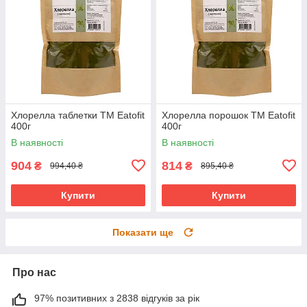
Хлорелла таблетки ТМ Eatofit
Хлорелла порошок ТМ Eatofit
400г
400г
В наявності
В наявності
904
814
₴
₴
994,40 ₴
895,40 ₴
Купити
Купити
Показати ще
Про нас
97% позитивних з 2838 відгуків за рік