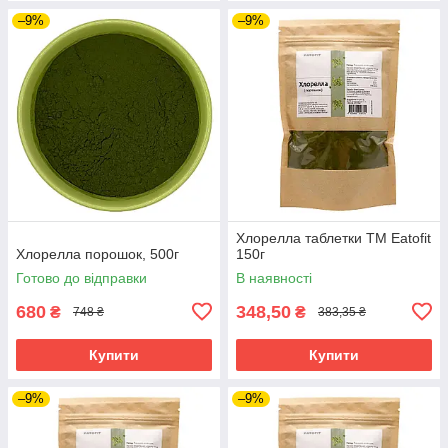
–9%
–9%
Хлорелла таблетки ТМ Eatofit
Хлорелла порошок, 500г
150г
Готово до відправки
В наявності
680
348,50
₴
₴
748 ₴
383,35 ₴
Купити
Купити
–9%
–9%