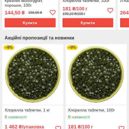
Креатин моногідрат,
Хлорелла таблетки, 100г
Л-Ка
порошок, 100г
181
₴/100 г
144,50
264
₴
158,95 ₴
199,10 ₴/100 г
Купити
Купити
Акційні пропозиції та новинки
–9%
–9%
Хлорелла таблетки, 1 кг
Хлорелла таблетки, 100г
В наявності
В наявності
1 462
181
₴/упаковка
₴/100 г