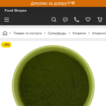
Дякуємо за довіру💛💙
Food Shopee
Товари та послуги
Суперфуды
Хлорела
Хлорелл
–9%