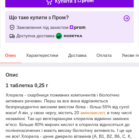
Купити з
Що таке купити з Пром?
Замовлення під захистом
Доступна доставка
Опис
Характеристики
Доставка
Оплата
Умови п
Опис
1 таблетка 0,25 г
Хлорела - скарбниця поживних компонентів і біологічно
активних речовин. Перш за все вона відрізняється
безпрецедентно високим вмістом білка - більш 55% від сухої
маси! А він, у свою чергу, містить 20
амінокислот
, в тому числі
незамінні. Так що вегетаріанцям хлорелла відмінно замінює
м'ясо. Більше 80% жирних кислот в хлорелла відносяться до
поліненасичених і мають високу біологічну активність. І це ще
не все! Хлорела - цінне джерело вітамінів (А, В1, В2, В6, С, К,