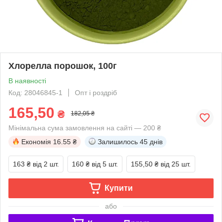
Хлорелла порошок, 100г
В наявності
Код: 28046845-1
Опт і роздріб
165,50
₴
182,05 ₴
Мінімальна сума замовлення на сайті — 200 ₴
Економія
16.55 ₴
Залишилось
45 днів
163 ₴
від 2 шт.
160 ₴
від 5 шт.
155,50 ₴
від 25 шт.
Купити
або