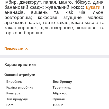
імбир, джекфрут,
папая,
манго, гібіскус, диня;
банановий фадж; жувальний кокос;
цукати
з
ананасів, вишень та ківі; чіа, льон,
розторопша; кокосове згущене молоко,
арахісова паста; терте какао, какао-
масло та
какао-порошок; цільнозернове, кокосове та
горіхове борошно.
Приховати
Характеристики
Основні атрибути
Виробник
Без бренду
Країна виробник
Туреччина
Культура
Абрикос
Тип продукції
Сушені
Вага
1000 г