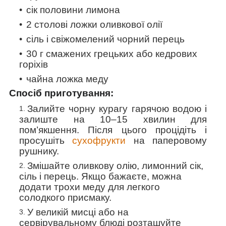
сік половини лимона
2 столові ложки оливкової олії
сіль і свіжомелений чорний перець
30 г смажених грецьких або кедрових
горіхів
чайна ложка меду
Спосіб приготування:
Залийте чорну курагу гарячою водою і
залиште на 10–15 хвилин для
пом’якшення. Після цього процідіть і
просушіть
сухофрукти
на паперовому
рушнику.
Змішайте оливкову олію, лимонний сік,
сіль і перець. Якщо бажаєте, можна
додати трохи меду для легкого
солодкого присмаку.
У великій мисці або на
сервірувальному блюді розташуйте