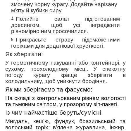
змочену чорну курагу. Додайте нарізану
м’яту й кубики сиру.
Полийте салат підготованим
дресингом, щоб усі інгредієнти
рівномірно ним просочилися.
Прикрасьте страву підсмаженими
горіхами для додаткової хрусткості.
Як зберігати:
У герметичному пакуванні або контейнері, у
сухому, прохолодному місці. У спекотну
погоду курагу краще зберігати в
холодильнику, щоб уникнути бродіння.
Як ми зберігаємо та фасуємо:
На складі з контрольованим рівнем вологості
та тьмяним світлом, у прозорому зіп-пакеті.
Із ч
им найчастіше беруть/cумісні:
Мигдаль, кеш’ю, фундук, бразильський та
волоський горіх; в’ялена журавлина, інжир,