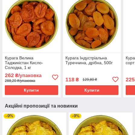
Курага Велика
Курага Індустріальна
Кура
Таджикістан Кисло-
Туреччина, дрібна, 500г
сорт
Солодка, 1 кг
262
₴/упаковка
118
225
₴
129,80 ₴
288,20 ₴/упаковка
Купити
Купити
Акційні пропозиції та новинки
–9%
–9%