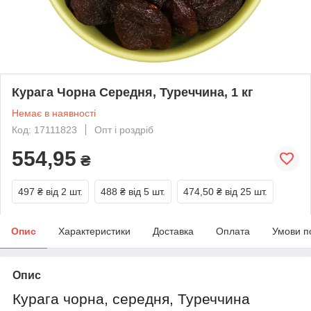
Курага Чорна Середня, Туреччина, 1 кг
Немає в наявності
Код: 17111823
Опт і роздріб
554,95
₴
497 ₴
від 2 шт.
488 ₴
від 5 шт.
474,50 ₴
від 25 шт.
Опис
Характеристики
Доставка
Оплата
Умови п
Опис
Курага чорна, середня, Туреччина