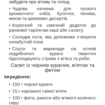
забудете про втому та голод.
Чудова начинка для пухкого
ароматного хліба, булочок, печива,
кексів та кремових десертів.
Корисний та смачний додаток до
ранкової тарілочки каші або салату.
Солодка нота, яка допоможе створити
незабутній плов.
Соуси та маринади на основі
подрібненої кураги пікантно
підсолоджують страви з м’яса та риби.
Салат із чорною курагою, м’ятою та
фетою
Інгредієнти:
150 г чорної кураги
15 г нарізаної свіжої м’яти
100 г фети, рикоти або м’якого козячого
сиру