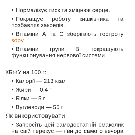
Нормалізує тиск та зміцнює серце.
Покращує роботу кишківника та
позбавляє закрепів.
Вітаміни А та
С
зберігають гостроту
зору
.
Вітаміни групи В покращують
функціонування нервової системи.
КБЖУ на 100 г:
Калорії —
213
ккал
Жири —
0,4
г
Білки —
5
г
Вуглеводи —
55
г
Як використовувати:
Запросіть цей самодостатній смаколик
на свій перекус
— і ви до самого вечора