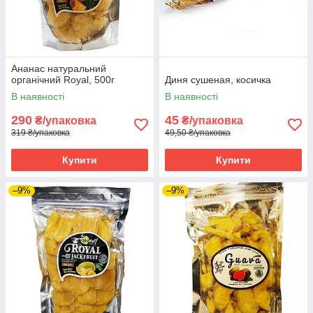
Ананас натуральний
органічний Royal, 500г
Диня сушеная, косичка
В наявності
В наявності
290
45
₴/упаковка
₴/упаковка
319 ₴/упаковка
49,50 ₴/упаковка
Купити
Купити
–9%
–9%