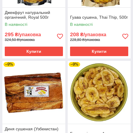
Джекфрут натуральний
органічний, Royal 500г
Гуава сушена, Thai Thip, 500г
В наявності
В наявності
295
208
₴/упаковка
₴/упаковка
324,50 ₴/упаковка
228,80 ₴/упаковка
Купити
Купити
–9%
–9%
Диня сушеная (Узбекистан)