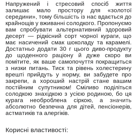
Напружений і стресовий спосіб життя
залишає мало простору для «золотої
середини», тому
більшість
із нас вдається до
крайнощів у вживанні солодкого. Пропонуємо
вам спробувати альтернативний здоровий
десерт — рідкісний сорт чорної кураги, що
має насичений смак шоколаду та карамелі.
Достатньо додати 30 г цього диво-продукту
до щоденного раціону й дуже скоро ви
помітите, як ваше самопочуття покращиться
з низки питань. Тиск та рівень холестерину
врешті прийдуть у норму, ви забудете про
закрепи, а хороший настрій стане вашим
постійним супутником! Сміливо поділіться
солодкою знахідкою з усією родиною, бо ця
курага необроблена сіркою, а
значить
а
бсолютно безпечна для дітей, пенсіонерів,
астматиків та алергіків.
Корисні властивості: