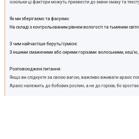
оскільки ці фактори можуть призвести до зміни смаку та тексту
Як ми зберігаємо та фасуємо:
На складі з контрольованим рівнем вологості та тьмяним світл
З чим найчастіше беруть/cумісні:
З іншими смаженими або сирими горіхами: волоськими, кеш’ю,
Розповсюджені питання:
Якщо ви слідкуєте за своєю вагою, важливо вживати арахіс пом
Арахіс належить до бобових рослин, а не до горіхів, бо зроста