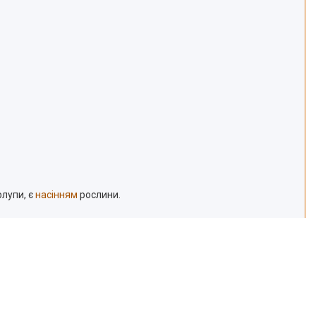
рлупи, є
насінням
рослини.