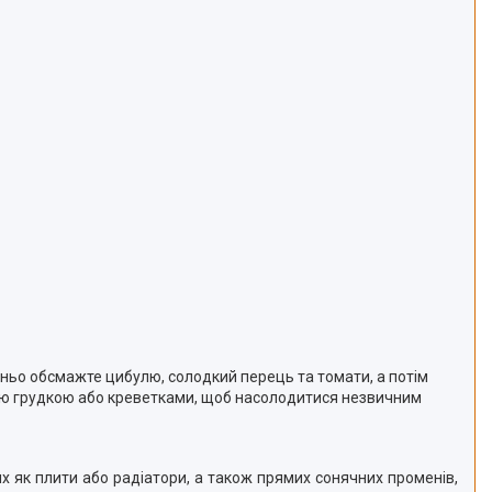
дньо обсмажте цибулю, солодкий перець та томати, а потім
ою грудкою або креветками, щоб насолодитися незвичним
их як плити або радіатори, а також прямих сонячних променів,