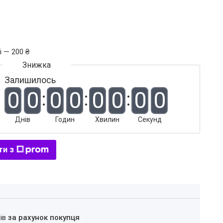
і — 200 ₴
Залишилось
0
0
0
0
0
0
0
0
Днів
Годин
Хвилин
Секунд
ти з
нів
за рахунок покупця