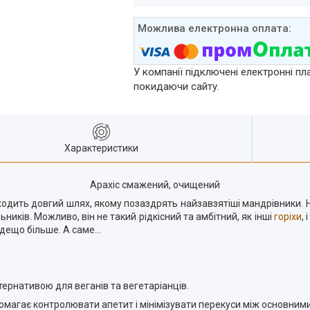
У компанії підключені електронні пл
покидаючи сайту.
Характеристики
Арахіс смажений, очищений
одить довгий шлях, якому позаздрять найзавзятіші мандрівники. На
иків. Можливо, він не такий рідкісний та амбітний, як інші
горіхи
,
 дещо більше. А саме…
тернативою для веганів та вегетаріанців.
помагає контролювати апетит і мінімізувати перекуси між основним