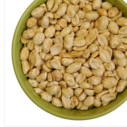
підсолоджувачі
Суперфуды
Рослинні олії першого
холодного віджиму
Топлена олія ГХІ
Яблучний оцет
Пасти
Спеції, прянощі, приправи
Какао продукти
Чай
Консерви
Східні солодощі
Натуральна косметика
Сухе молоко
Сублімована їжа
Крупи, насіння, бобові
Желатин, загусники