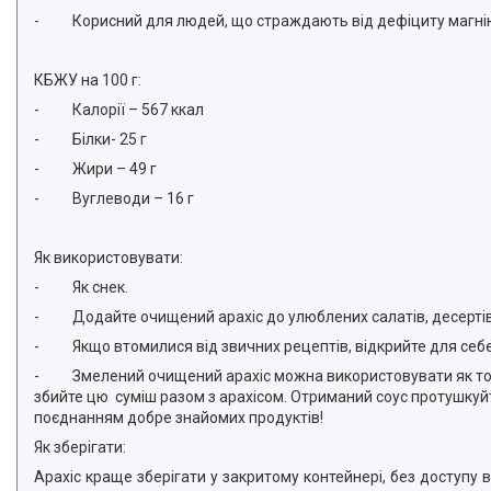
-
Корисний для людей, що страждають від дефіциту магнію 
КБЖУ на 100 г:
-
Калорії – 567 ккал
-
Білки- 25 г
-
Жири – 49 г
-
Вуглеводи – 16 г
Як використовувати:
-
Як снек.
-
Додайте очищений арахіс до улюблених салатів, десертів
-
Якщо втомилися від звичних рецептів, відкрийте для себе
-
Змелений очищений арахіс можна використовувати як топ
збийте цю суміш разом з арахісом. Отриманий соус протушку
поєднанням добре знайомих продуктів!
Як зберігати:
Арахіс краще зберігати у закритому контейнері, без доступу 