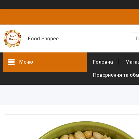
Food Shopee
Меню
Головна
Мага
Повернення та обм
Товари та послуги
Горіхи
Сухофрукти
Цукати
Біологічно активні добавки
Борошно різних культур (без
глютенове)
Цукрозамінники,