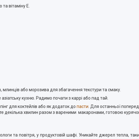
та вітаміну Е.
, млинців або морозива для збагачення текстури та смаку.
 азіатську кухню. Радимо почати з каррі або пад тай.
інг для коктейлів або як додаток до
пасти
. Для останньої попере
йте декілька хвилин разом з вареними макаронами, готовою куряч
вологи та повітря, у продуктовій шафі. Уникайте джерел тепла, так