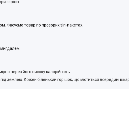
ри горіхів.
ом. Фасуємо товар по прозорих зіп-пакетах.
 мигдалем.
ірно через його високу калорійність.
є під землею. Кожен біленький горішок, що міститься всередині шка