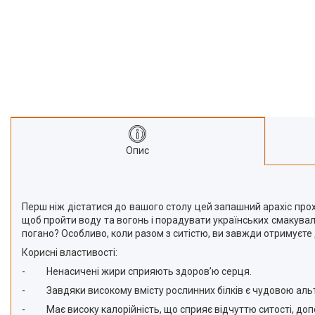
Про нас
Відгуки
Опис
Перш ніж дістатися до вашого столу цей запашний арахіс прох
щоб пройти воду та вогонь і порадувати українських смакувальн
погано? Особливо, коли разом з ситістю, ви завжди отримуєте
Корисні властивості:
-
Ненасичені жири сприяють здоров’ю серця.
-
Завдяки високому вмісту рослинних білків є чудовою аль
-
Має високу калорійність, що сприяє відчуттю ситості, до