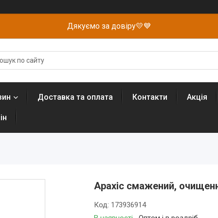
Дякуємо за довіру💛💙
зин
Доставка та оплата
Контакти
Акція
ін
Арахіс смажений, очищенн
Код:
173936914