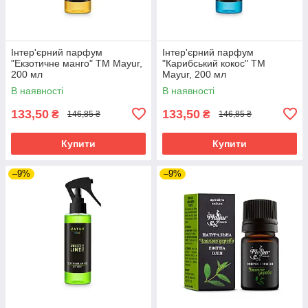
Інтер'єрний парфум
Інтер'єрний парфум
"Екзотичне манго" ТМ Mayur,
"Карибський кокос" ТМ
200 мл
Mayur, 200 мл
В наявності
В наявності
133,50
133,50
₴
₴
146,85 ₴
146,85 ₴
Купити
Купити
–9%
–9%