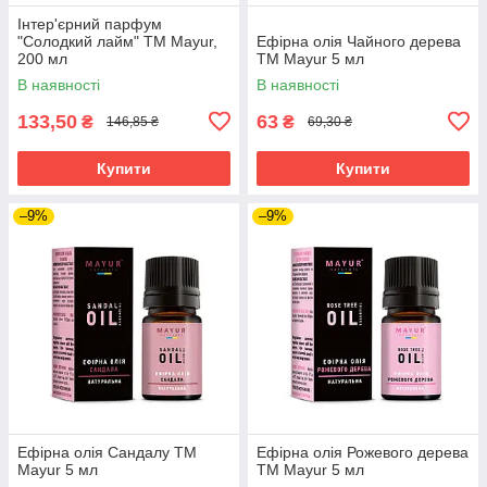
Інтер'єрний парфум
"Солодкий лайм" ТМ Mayur,
Ефірна олія Чайного дерева
200 мл
TM Mayur 5 мл
В наявності
В наявності
133,50
63
₴
₴
146,85 ₴
69,30 ₴
Купити
Купити
–9%
–9%
Ефірна олія Сандалу TM
Ефірна олія Рожевого дерева
Mayur 5 мл
TM Mayur 5 мл