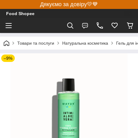
Дякуємо за довіру💛💙
Food Shopee
Товари та послуги
Натуральна косметика
Гель для і
–9%