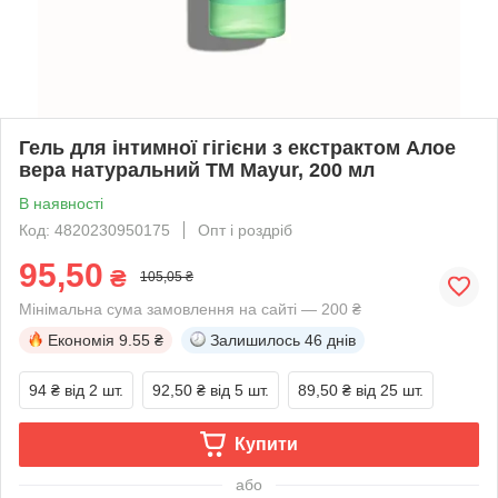
Гель для інтимної гігієни з екстрактом Алое
вера натуральний TM Mayur, 200 мл
В наявності
Код: 4820230950175
Опт і роздріб
95,50
₴
105,05 ₴
Мінімальна сума замовлення на сайті — 200 ₴
Економія
9.55 ₴
Залишилось
46 днів
94 ₴
від 2 шт.
92,50 ₴
від 5 шт.
89,50 ₴
від 25 шт.
Купити
або