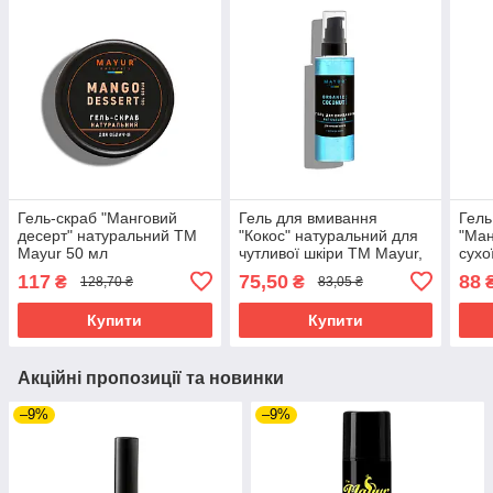
Гель-скраб "Манговий
Гель для вмивання
Гель
десерт" натуральний TM
"Кокос" натуральний для
"Ман
Mayur 50 мл
чутливої шкіри TM Mayur,
сухо
100 мл
TM M
117
75,50
88
₴
₴
128,70 ₴
83,05 ₴
Купити
Купити
Акційні пропозиції та новинки
–9%
–9%