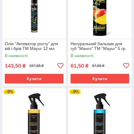
Олія "Активатор росту" для
Натуральний бальзам для
вій і брів TM Mayur 12 мл
губ "Манго" ТМ "Mayur" 5 гр
В наявності
В наявності
143,50
61,50
₴
₴
157,85 ₴
67,65 ₴
Купити
Купити
–9%
–9%