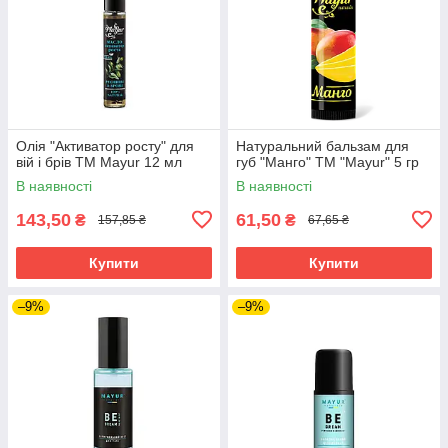
Олія "Активатор росту" для
Натуральний бальзам для
вій і брів TM Mayur 12 мл
губ "Манго" ТМ "Mayur" 5 гр
В наявності
В наявності
143,50
61,50
₴
₴
157,85 ₴
67,65 ₴
Купити
Купити
–9%
–9%