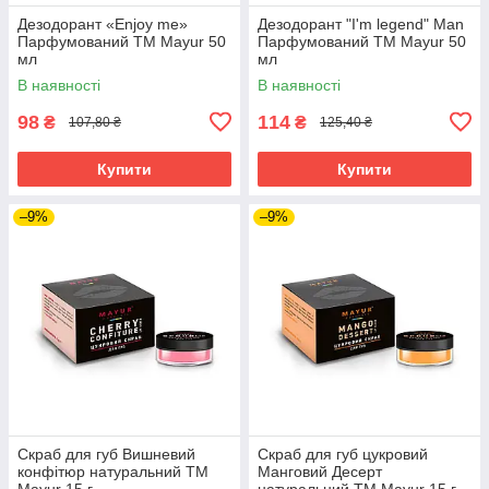
Дезодорант «Enjoy me»
Дезодорант "I'm legend" Man
Парфумований ТМ Mayur 50
Парфумований ТМ Mayur 50
мл
мл
В наявності
В наявності
98
114
₴
₴
107,80 ₴
125,40 ₴
Купити
Купити
–9%
–9%
Скраб для губ Вишневий
Скраб для губ цукровий
конфітюр натуральний ТМ
Манговий Десерт
Mayur 15 г
натуральний ТМ Mayur 15 г