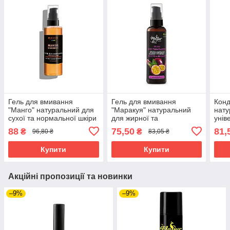
Гель для вмивання
Гель для вмивання
Конд
"Манго" натуральний для
"Маракуя" натуральний
нату
сухої та нормальної шкіри
для жирної та
унів
TM Mayur, 100 мл
комбінованої шкіри TM
типі
88
75,50
81,
₴
₴
96,80 ₴
83,05 ₴
Mayur, 100 мл
200 
Купити
Купити
Акційні пропозиції та новинки
–9%
–9%