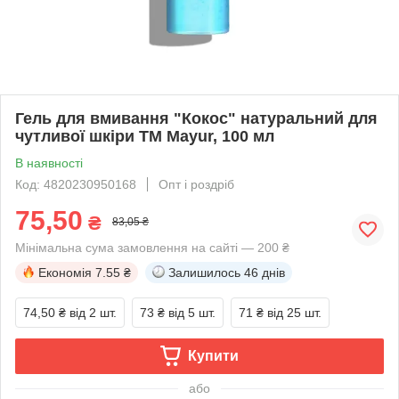
Гель для вмивання "Кокос" натуральний для
чутливої шкіри TM Mayur, 100 мл
В наявності
Код: 4820230950168
Опт і роздріб
75,50
₴
83,05 ₴
Мінімальна сума замовлення на сайті — 200 ₴
Економія
7.55 ₴
Залишилось
46 днів
74,50 ₴
від 2 шт.
73 ₴
від 5 шт.
71 ₴
від 25 шт.
Купити
або