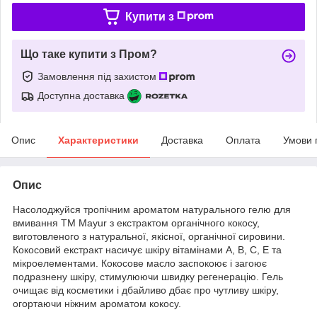
Купити з
Що таке купити з Пром?
Замовлення під захистом
Доступна доставка
Опис
Характеристики
Доставка
Оплата
Умови 
Опис
Насолоджуйся тропічним ароматом натурального гелю для
вмивання ТМ Mayur з екстрактом органічного кокосу,
виготовленого з натуральної, якісної, органічної сировини.
Кокосовий екстракт насичує шкіру вітамінами А, В, С, Е та
мікроелементами. Кокосове масло заспокоює і загоює
подразнену шкіру, стимулюючи швидку регенерацію. Гель
очищає від косметики і дбайливо дбає про чутливу шкіру,
огортаючи ніжним ароматом кокосу.