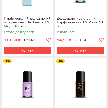
Парфумований зволожуючий
Дезодорант «Be dream»
міст для тіла «Be dream» ТМ
Парфумований ТМ Mayur 50
Mayur 100 мл
мл
Готово до відправки
В наявності
113,50
94,50
₴
₴
124,85 ₴
103,95 ₴
Купити
Купити
–9%
–9%