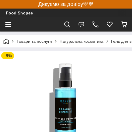
Дякуємо за довіру💛💙
Food Shopee
Товари та послуги
Натуральна косметика
Гель для в
–9%