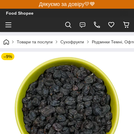
Дякуємо за довіру💛💙
Food Shopee
Товари та послуги
Сухофрукти
Родзинки Темні, Офтоб
–9%