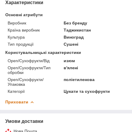
Характеристики
Основні атрибути
Виробник
Без бренду
Країна виробник
Таджикистан
Культура
Виноград
Тип продукції
Сушені
Користувальницькі характеристики
Open/Сухофрукти/Від
изюм
Open/Сухофрукти/Тип
в'ялені
обробки
Open/Сухофрукти/
поліетиленова
Упаковка
Категорії
Цукати та сухофрукти
Приховати
Умови доставки
Нова Пошта