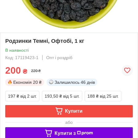
Родзинки Темні, Офтобі, 1 кг
В наявності
Код: 17119423-1
Опт і роздріб
200
₴
220 ₴
Економія
20 ₴
Залишилось
46 днів
197 ₴
від 2 шт.
193,50 ₴
від 5 шт.
188 ₴
від 25 шт.
Купити
або
Купити з