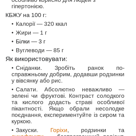
гіпертонією.
КБЖУ на 100 г:
Калорії — 320 ккал
Жири — 1 г
Білки —
3
г
Вуглеводи — 85 г
Як використовувати:
Сніданки.
Зробіть ранок по-
справжньому добрим, додавши родзинки
у вівсянку або рис.
Салати
. Абсолютно неважливо —
зелені чи фруктові. Контраст солодкого
та кислого додасть страві особливої
пікантності. Якщо обрали несолодке
поєднання, експериментуйте із сиром та
куркою.
Закуски
.
Горіхи
, родзинки та