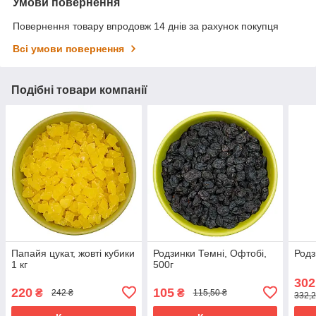
Умови повернення
Повернення товару впродовж 14 днів за рахунок покупця
Всі умови повернення
Подібні товари компанії
Папайя цукат, жовті кубики
Родзинки Темні, Офтобі,
Родз
1 кг
500г
302
220
105
₴
₴
242 ₴
115,50 ₴
332,2