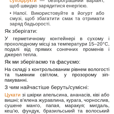
сухофрукти
— безпрограшний варіант,
щоб швидко зарядитися енергією.
Напої.
Використовуйте в йогурт або
смузі, щоб збагатити смак та отримати
заряд бадьорості.
Як зберігати:
У
герметичному контейнері в сухому і
прохолодному місці
за температури 15–20°C,
подалі від прямих сонячних променів і
джерел тепла.
Як ми зберігаємо та фасуємо:
На складі з контрольованим рівнем вологості
та тьмяним світлом, у прозорому зіп-
пакуванні.
З ч
им найчастіше беруть/cумісні:
Цукати
зі шкірки апельсина, ананасів, ківі або
вишні; в’ялена журавлина, курага, чорнослив,
сушене манго, папая, маракуя; мигдаль,
кеш’ю, фундук, бразильський та волоський