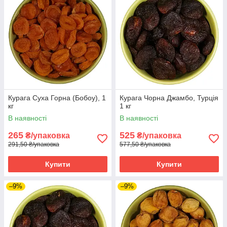
Курага Суха Горна (Бобоу), 1
Курага Чорна Джамбо, Турція
кг
1 кг
В наявності
В наявності
265
525
₴/упаковка
₴/упаковка
291,50 ₴/упаковка
577,50 ₴/упаковка
Купити
Купити
–9%
–9%