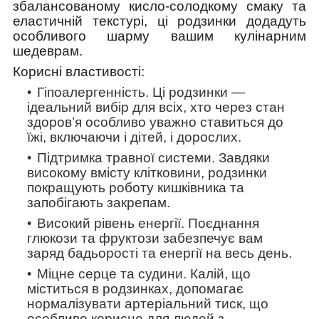
збалансованому кисло-солодкому смаку та
еластичній текстурі, ці родзинки додадуть
особливого шарму вашим кулінарним
шедеврам.
Корисні властивості:
Гіпоалергенність.
Ці родзинки —
ідеальний вибір для всіх, хто через стан
здоров’я особливо уважно ставиться до
їжі, включаючи і дітей, і дорослих.
Підтримка травної системи.
Завдяки
високому вмісту клітковини, родзинки
покращують роботу кишківника та
запобігають закрепам.
Високий рівень енергії.
Поєднання
глюкози та фруктози забезпечує вам
заряд бадьорості та енергії на весь день.
Міцне серце та судини.
Калій, що
міститься в родзинках, допомагає
нормалізувати артеріальний тиск, що
особливо корисно для людей з