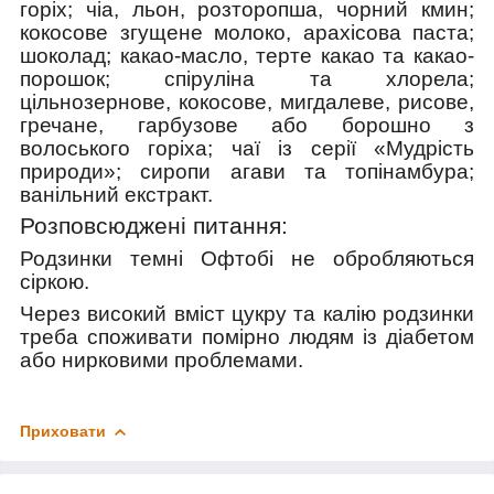
горіх; чіа, льон, розторопша, чорний кмин;
кокосове згущене молоко, арахісова паста;
шоколад; какао-масло, терте какао та какао-
порошок; спіруліна та хлорела;
цільнозернове, кокосове, мигдалеве, рисове,
гречане, гарбузове або борошно з
волоського горіха; чаї із серії «Мудрість
природи»; сиропи агави та топінамбура;
ванільний екстракт.
Розповсюджені питання:
Родзинки темні Офтобі не обробляються
сіркою.
Через високий вміст цукру та калію родзинки
треба споживати помірно людям із діабетом
або нирковими проблемами.
Приховати