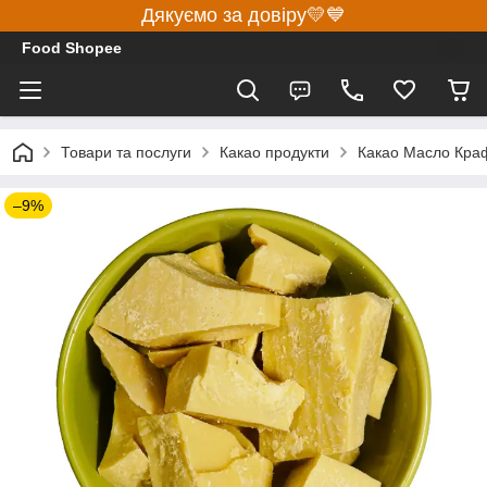
Дякуємо за довіру💛💙
Food Shopee
Товари та послуги
Какао продукти
Какао Масло Краф
–9%