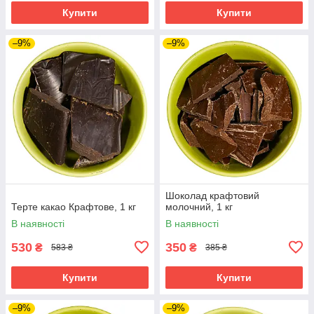
Купити
Купити
–9%
–9%
Шоколад крафтовий
Терте какао Крафтове, 1 кг
молочний, 1 кг
В наявності
В наявності
530
350
₴
₴
583 ₴
385 ₴
Купити
Купити
–9%
–9%