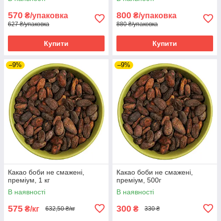
570
800
₴/упаковка
₴/упаковка
627 ₴/упаковка
880 ₴/упаковка
Купити
Купити
–9%
–9%
Какао боби не смажені,
Какао боби не смажені,
преміум, 1 кг
преміум, 500г
В наявності
В наявності
575
300
₴/кг
₴
632,50 ₴/кг
330 ₴