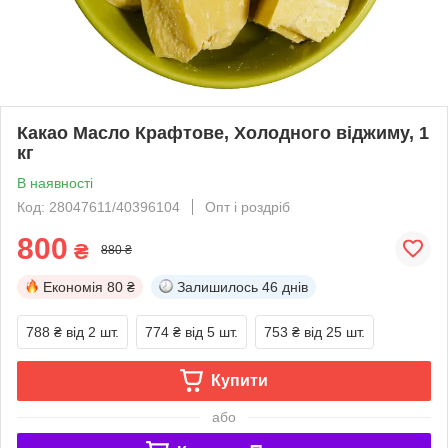
Какао Масло Крафтове, Холодного віджиму, 1
кг
В наявності
Код: 28047611/40396104
Опт і роздріб
800
₴
880 ₴
Економія
80 ₴
Залишилось
46 днів
788 ₴
від 2 шт.
774 ₴
від 5 шт.
753 ₴
від 25 шт.
Купити
або