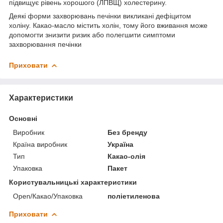
підвищує рівень хорошого (ЛПВЩ) холестерину.
Деякі форми захворювань печінки викликані дефіцитом
холіну. Какао-масло містить холін, тому його вживання може
допомогти знизити ризик або полегшити симптоми
захворювання печінки
Приховати
Характеристики
Основні
Виробник
Без бренду
Країна виробник
Україна
Тип
Какао-олія
Упаковка
Пакет
Користувальницькі характеристики
Open/Какао/Упаковка
поліетиленова
Приховати