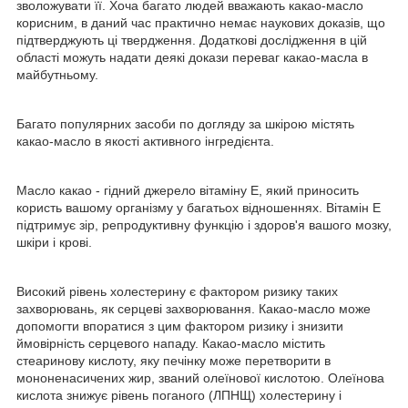
зволожувати її. Хоча багато людей вважають какао-масло
корисним, в даний час практично немає наукових доказів, що
підтверджують ці твердження. Додаткові дослідження в цій
області можуть надати деякі докази переваг какао-масла в
майбутньому.
Багато популярних засоби по догляду за шкірою містять
какао-масло в якості активного інгредієнта.
Масло какао - гідний джерело вітаміну Е, який приносить
користь вашому організму у багатьох відношеннях. Вітамін E
підтримує зір, репродуктивну функцію і здоров'я вашого мозку,
шкіри і крові.
Високий рівень холестерину є фактором ризику таких
захворювань, як серцеві захворювання. Какао-масло може
допомогти впоратися з цим фактором ризику і знизити
ймовірність серцевого нападу. Какао-масло містить
стеаринову кислоту, яку печінку може перетворити в
мононенасичених жир, званий олеїнової кислотою. Олеїнова
кислота знижує рівень поганого (ЛПНЩ) холестерину і