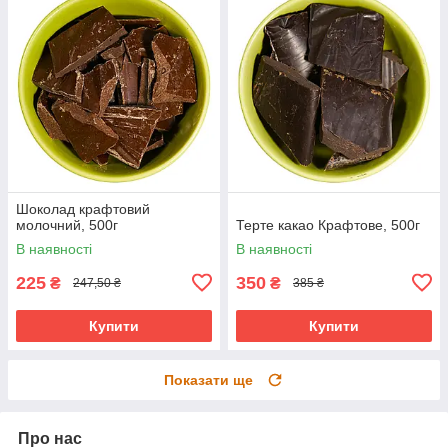
Шоколад крафтовий
молочний, 500г
Терте какао Крафтове, 500г
В наявності
В наявності
225
350
₴
₴
247,50 ₴
385 ₴
Купити
Купити
Показати ще
Про нас