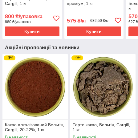
Cargill, 1 кг
преміум, 1 кг
Бель
кг
800
570
₴/упаковка
575
₴/кг
632,50 ₴/кг
880 ₴/упаковка
627 ₴
Купити
Купити
Акційні пропозиції та новинки
–9%
–9%
Какао алкалізований Бельгія,
Терте какао, Бельгія, Cargill,
Cargill, 20-22%, 1 кг
1 кг
В наявності
В наявності