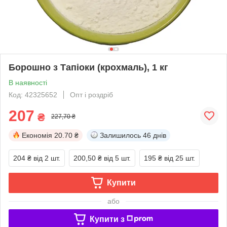
Борошно з Тапіоки (крохмаль), 1 кг
В наявності
Код: 42325652
Опт і роздріб
207
₴
227,70 ₴
Економія
20.70 ₴
Залишилось
46 днів
204 ₴
від 2 шт.
200,50 ₴
від 5 шт.
195 ₴
від 25 шт.
Купити
або
Купити з