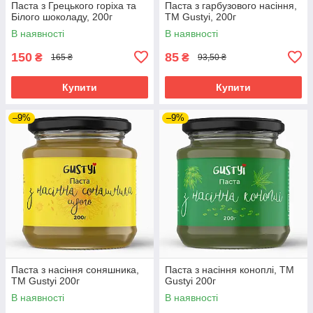
Паста з Грецького горіха та
Паста з гарбузового насіння,
Білого шоколаду, 200г
ТМ Gustyi, 200г
В наявності
В наявності
150
85
₴
₴
165 ₴
93,50 ₴
Купити
Купити
–9%
–9%
Паста з насіння соняшника,
Паста з насіння коноплі, ТМ
ТМ Gustyi 200г
Gustyі 200г
В наявності
В наявності