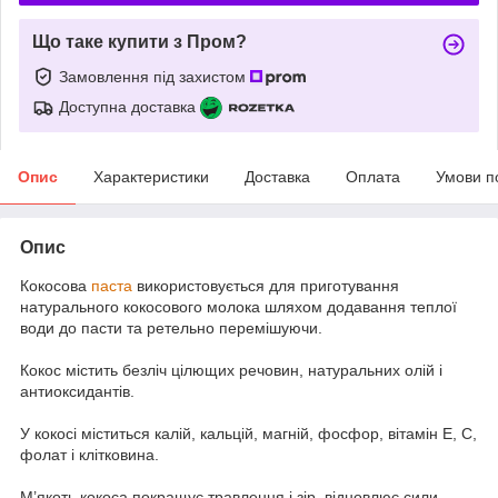
Що таке купити з Пром?
Замовлення під захистом
Доступна доставка
Опис
Характеристики
Доставка
Оплата
Умови п
Опис
Кокосова
паста
використовується для приготування
натурального кокосового молока шляхом додавання теплої
води до пасти та ретельно перемішуючи.
Кокос містить безліч цілющих речовин, натуральних олій і
антиоксидантів.
У кокосі міститься калій, кальцій, магній, фосфор, вітамін Е, С,
фолат і клітковина.
М’якоть кокоса покращує травлення і зір, відновлює сили,