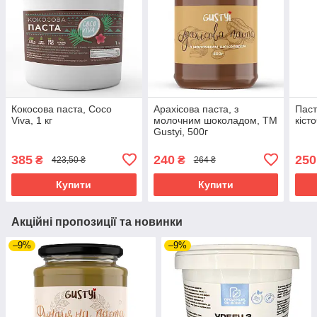
Кокосова паста, Coco
Арахісова паста, з
Паст
Viva, 1 кг
молочним шоколадом, ТМ
кіст
Gustyi, 500г
385
240
250
₴
₴
423,50 ₴
264 ₴
Купити
Купити
Акційні пропозиції та новинки
–9%
–9%