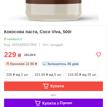
Кокосова паста, Coco Viva, 500г
В наявності
Код: 4825489257969
Опт і роздріб
229
₴
251,90 ₴
Економія
22.90 ₴
Залишилось
46 днів
226 ₴
від 2 шт.
221,50 ₴
від 5 шт.
215,50 ₴
від 25 шт.
Купити
або
Купити з