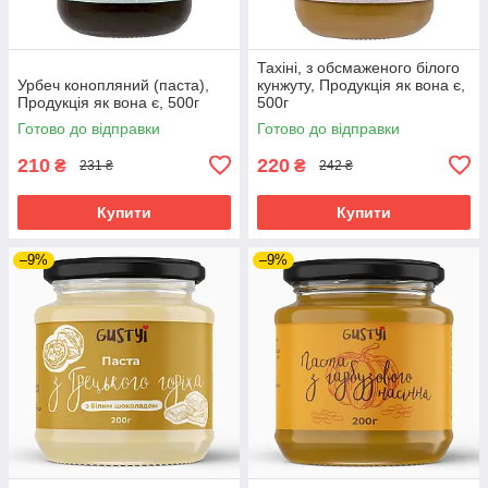
Тахіні, з обсмаженого білого
Урбеч конопляний (паста),
кунжуту, Продукція як вона є,
Продукція як вона є, 500г
500г
Готово до відправки
Готово до відправки
210
220
₴
₴
231 ₴
242 ₴
Купити
Купити
–9%
–9%