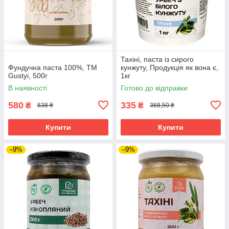
Тахіні, паста із сирого
Фундучна паста 100%, ТМ
кунжуту, Продукція як вона є,
Gustyi, 500г
1кг
В наявності
Готово до відправки
580
335
₴
₴
638 ₴
368,50 ₴
Купити
Купити
–9%
–9%