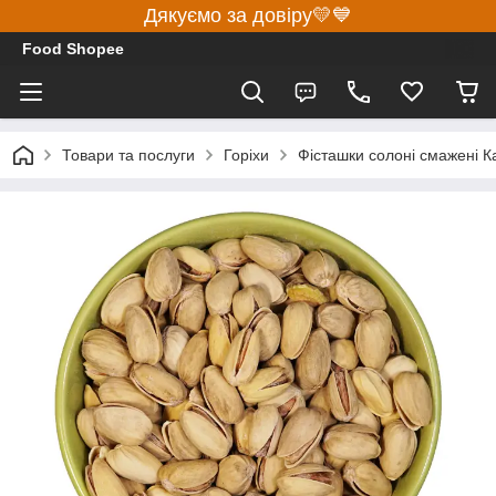
Дякуємо за довіру💛💙
Food Shopee
Товари та послуги
Горіхи
Фісташки солоні смажені Кал