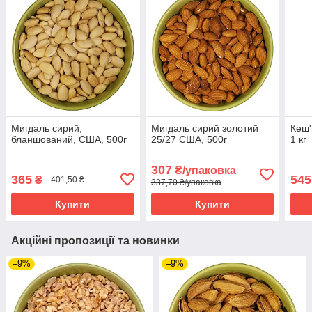
Мигдаль сирий,
Мигдаль сирий золотий
Кеш'
бланшований, США, 500г
25/27 США, 500г
1 кг
307
₴/упаковка
365
545
₴
401,50 ₴
337,70 ₴/упаковка
Купити
Купити
Акційні пропозиції та новинки
–9%
–9%