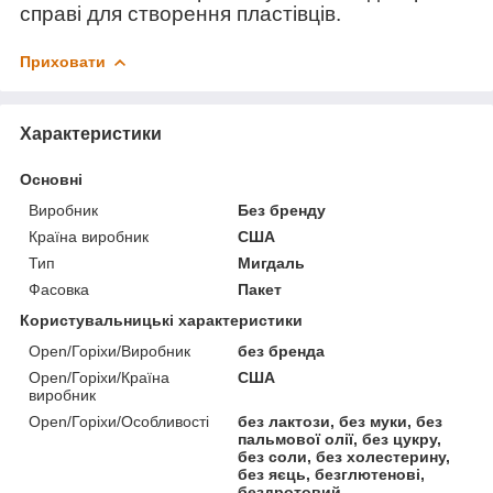
справі для створення пластівців.
Приховати
Характеристики
Основні
Виробник
Без бренду
Країна виробник
США
Тип
Мигдаль
Фасовка
Пакет
Користувальницькі характеристики
Open/Горіхи/Виробник
без бренда
Open/Горіхи/Країна
США
виробник
Open/Горіхи/Особливості
без лактози, без муки, без
пальмової олії, без цукру,
без соли, без холестерину,
без яєць, безглютенові,
бездротовий,