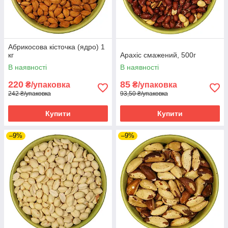
Абрикосова кісточка (ядро) 1
кг
Арахіс смажений, 500г
В наявності
В наявності
220
85
₴/упаковка
₴/упаковка
242 ₴/упаковка
93,50 ₴/упаковка
Купити
Купити
–9%
–9%