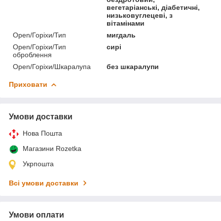
вегетаріанські, діабетичні,
низьковуглецеві, з
вітамінами
Open/Горіхи/Тип
мигдаль
Open/Горіхи/Тип
сирі
оброблення
Open/Горіхи/Шкаралупа
без шкаралупи
Приховати
Умови доставки
Нова Пошта
Магазини Rozetka
Укрпошта
Всі умови доставки
Умови оплати