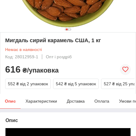
Мигдаль сирий карамель США, 1 кг
Немає в наявності
Код: 28012959-1
Опт і роздріб
616
₴/упаковка
552 ₴
від 2 упаковок
542 ₴
від 5 упаковок
527 ₴
від 25 уп
Опис
Характеристики
Доставка
Оплата
Умови п
Опис