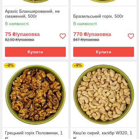
Арахіс Бланширований, не
смажений, 500г
Бразильський горіх, 500г
В наявності
В наявності
75
770
₴/упаковка
₴/упаковка
82,50 ₴/упаковка
847 ₴/упаковка
Купити
Купити
–9%
–9%
Грецький горіх Половинки, 1
Кеш'ю сирий, калібр W320, 1
кг
кг