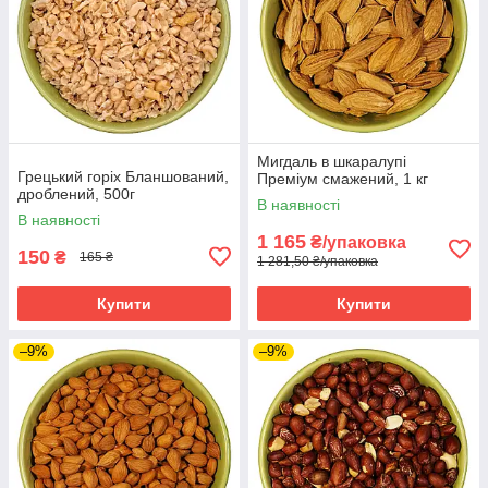
Мигдаль в шкаралупі
Грецький горіх Бланшований,
Преміум смажений, 1 кг
дроблений, 500г
В наявності
В наявності
1 165
₴/упаковка
150
₴
165 ₴
1 281,50 ₴/упаковка
Купити
Купити
–9%
–9%