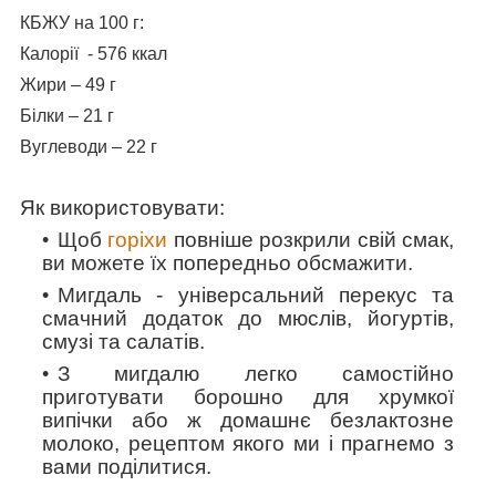
КБЖУ на 100 г:
Калорії - 576 ккал
Жири – 49 г
Білки – 21 г
Вуглеводи – 22 г
Як використовувати:
Щоб
горіхи
повніше розкрили свій смак,
ви можете їх попередньо обсмажити.
Мигдаль - універсальний перекус та
смачний додаток до мюслів, йогуртів,
смузі та салатів.
З мигдалю легко самостійно
приготувати борошно для хрумкої
випічки або ж домашнє безлактозне
молоко, рецептом якого ми і прагнемо з
вами поділитися.