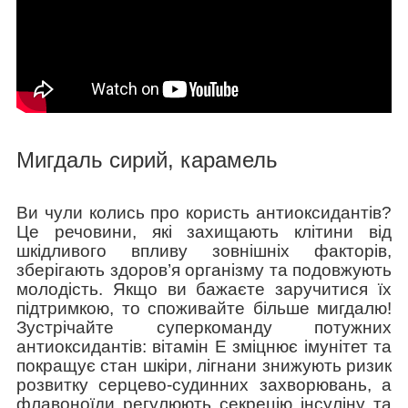
Мигдаль сирий, карамель
Ви чули колись про користь антиоксидантів?
Це речовини, які захищають клітини від
шкідливого впливу зовнішніх факторів,
зберігають здоров’я організму та подовжують
молодість. Якщо ви бажаєте заручитися їх
підтримкою, то споживайте більше мигдалю!
Зустрічайте суперкоманду потужних
антиоксидантів: вітамін Е зміцнює імунітет та
покращує стан шкіри, лігнани знижують ризик
розвитку серцево-судинних захворювань, а
флавоноїди регулюють секрецію інсуліну та