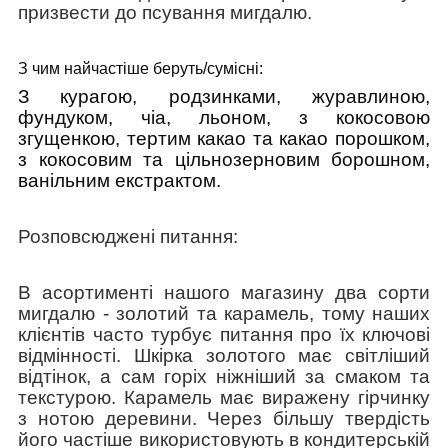
призвести до псування мигдалю.
З чим найчастіше беруть/cумісні:
З курагою, родзинками, журавлиною,
фундуком, чіа, льоном, з кокосовою
згущенкою, тертим какао та какао порошком,
з кокосовим та цільнозерновим борошном,
ванільним екстрактом.
Розповсюджені питання:
В асортименті нашого магазину два сорти
мигдалю - золотий та карамель, тому наших
клієнтів часто турбує питання про їх ключові
відмінності. Шкірка золотого має світліший
відтінок, а сам горіх ніжніший за смаком та
текстурою. Карамель має виражену гірчинку
з нотою деревини. Через більшу твердість
його частіше використовують в кондитерській