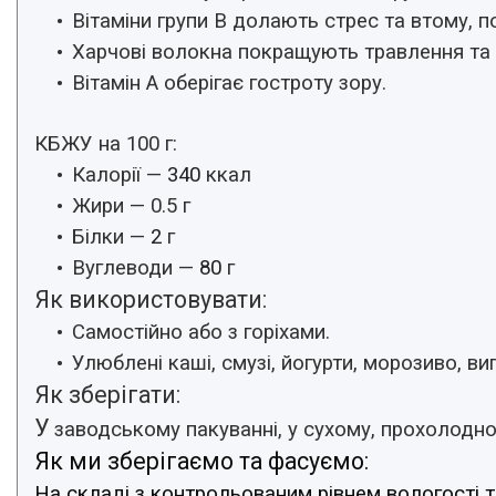
Вітаміни групи В долають стрес та втому, 
Харчові волокна покращують травлення та 
Вітамін А оберігає гостроту зору.
КБЖУ на 100 г:
Калорії —
340
ккал
Жири — 0.5 г
Білки —
2
г
Вуглеводи —
80
г
Як використовувати:
Самостійно або з горіхами.
Улюблені каші,
смузі, йогурти, морозиво, в
Як зберігати:
У
заводському пакуванні, у сухому, прохолодно
Як ми зберігаємо та фасуємо:
На складі з контрольованим рівнем вологості т