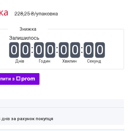
ка
228,25 ₴/упаковка
Залишилось
0
0
0
0
0
0
0
0
Днів
Годин
Хвилин
Секунд
пити з
4 днів
за рахунок покупця