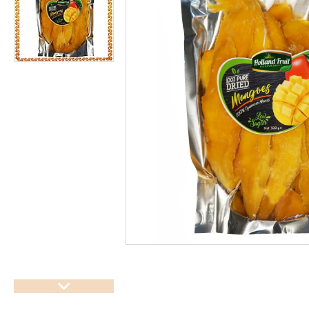
підсолоджувачі
Суперфуды
Рослинні олії першого
холодного віджиму
Топлена олія ГХІ
Яблучний оцет
Пасти
Спеції, прянощі, приправи
Какао продукти
Чай
Консерви
Східні солодощі
Натуральна косметика
Сухе молоко
Сублімована їжа
Крупи, насіння, бобові
Желатин, загусники