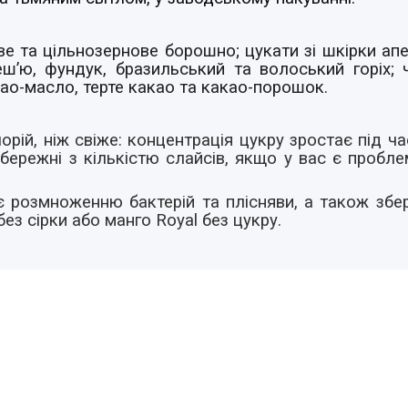
ве та цільнозернове борошно; цукати зі шкірки апе
еш’ю, фундук, бразильський та волоський горіх; 
ао-масло, терте какао та какао-порошок.
орій, ніж свіже: концентрація цукру зростає під 
обережні з кількістю слайсів, якщо у вас є пробле
 розмноженню бактерій та плісняви, а також
збе
ез сірки або манго Royal без цукру.