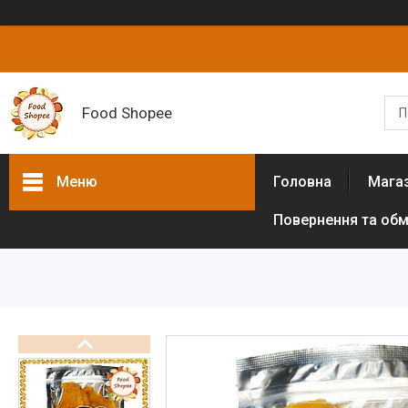
Food Shopee
Меню
Головна
Мага
Повернення та обм
Товари та послуги
Горіхи
Сухофрукти
Цукати
Біологічно активні добавки
Борошно різних культур (без
глютенове)
Цукрозамінники,