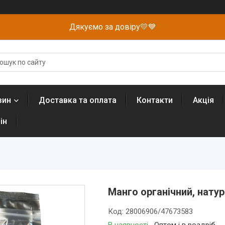
Дякуємо за довіру💛💙
зин
Доставка та оплата
Контакти
Акція
ін
Манго органічний, натура
Код:
28006906/47673583