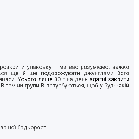
розкрити упаковку. І ми вас розуміємо: важко
еться ще й ще подорожувати джунглями його
анаси. У
сього лише
30 г на день
здатні
закрити
. Вітаміни групи В потурбуються, щоб у будь-якій
 вашої бадьорості.