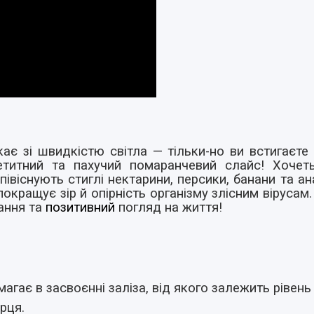
ає зі швидкістю світла — тільки-но ви встигаєте 
петитний та пахучий помаранчевий слайс! Хоч
віснують стиглі нектарини, персики, банани та ан
покращує зір й опірність організму злісним вірусам
ання та
позитивний
погляд на життя!
агає в засвоєнні заліза, від якого залежить рівень
ерця.