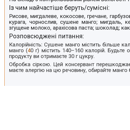
Із ч
им найчастіше беруть/cумісні:
Рисове, мигдалеве, кокосове, гречане, гарбузо
курага, чорнослив, сушене манго; мигдаль, к
згущене молоко, арахісова паста; шоколад; как
Розповсюджені питання:
Калорійність
: Сушене манго містить більше кал
манго (
4
0 г)
містить 140–160 калорій. Будьте 
продукту ви
отримаєте
30 г цукру.
Обробка сіркою.
Цей консервант перешкоджає
маєте алергію на цю речовину, обирайте манго б