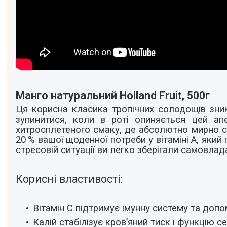
Манго натуральний Holland Fruit, 500г
Ця корисна класика тропічних солодощів зник
зупинитися, коли в роті опиняється цей а
хитросплетеного смаку, де абсолютно мирно спі
20 % вашої щоденної потреби у вітаміні А, який 
стресовій ситуації ви легко зберігали самовлад
Корисні властивості:
Вітамін
С
підтримує імунну систему та допом
Калій стабілізує кров’яний тиск і функцію с