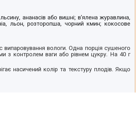
льсину, ананасів або вишні; в’ялена журавлина,
чіа, льон, розторопша, чорний кмин; кокосове
час випаровування вологи. Одна порція сушеного
ми з контролем ваги або рівнем цукру. На 40 г
рігає насичений колір та текстуру плодів. Якщо