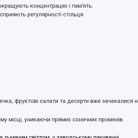
покращують концентрацію і пам’ять.
сприяють регулярності стільця.
ипічка, фруктові салати та десерти
вже зачекалися на
му місці, уникаючи прямих сонячних променів.
а тьмяним світлом, у заводському пакуванні.