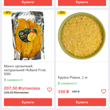
Купити
Купити
–9%
–9%
Манго органічний,
натуральний Holland Fruit,
500г
Курага Різана, 1 кг
В наявності
В наявності
207,50
₴/упаковка
150
₴
165 ₴
228,25 ₴/упаковка
Купити
Купити