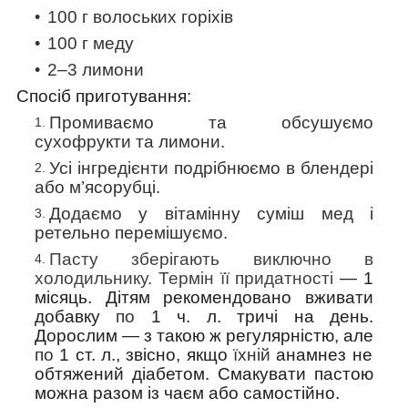
100 г волоських горіхів
100 г меду
2–3 лимони
Спосіб приготування:
Промиваємо та обсушуємо
сухофрукти та лимони.
Усі інгредієнти подрібнюємо в блендері
або м’ясорубці.
Додаємо у вітамінну суміш мед і
ретельно перемішуємо.
Пасту зберігають виключно в
холодильнику. Термін її придатності
— 1
місяць. Дітям рекомендовано вживати
добавку
по
1 ч. л. тричі на день.
Дорослим — з такою ж регулярністю, але
по
1 ст. л., звісно, якщо
їхній
анамнез не
обтяжений діабетом. Смакувати пастою
можна разом із чаєм або самостійно.