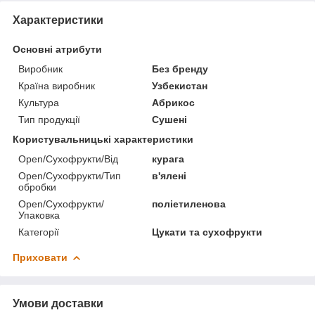
Характеристики
Основні атрибути
Виробник
Без бренду
Країна виробник
Узбекистан
Культура
Абрикос
Тип продукції
Сушені
Користувальницькі характеристики
Open/Сухофрукти/Від
курага
Open/Сухофрукти/Тип
в'ялені
обробки
Open/Сухофрукти/
поліетиленова
Упаковка
Категорії
Цукати та сухофрукти
Приховати
Умови доставки