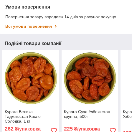
Умови повернення
Повернення товару впродовж 14 днів за рахунок покупця
Всі умови повернення
Подібні товари компанії
Курага Велика
Курага Суха Узбекистан
Кура
Таджикістан Кисло-
крупна, 500г
Узбе
Солодка, 1 кг
262
225
₴/упаковка
₴/упаковка