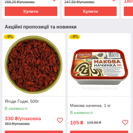
180
288,20 ₴/упаковка
247,50 ₴/упаковка
Купити
Купити
Акційні пропозиції та новинки
–9%
–9%
Ягоди Ґоджі, 500г
Макова начинка, 1 кг
В наявності
В наявності
330
₴/упаковка
105
₴
115,50 ₴
363 ₴/упаковка