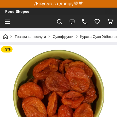
Дякуємо за довіру💛💙
Food Shopee
Товари та послуги
Сухофрукти
Курага Суха Узбекист
–9%