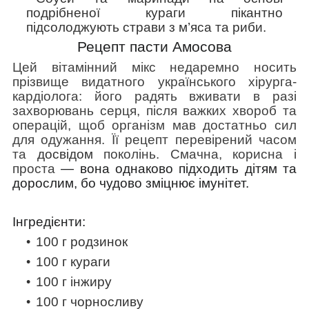
подрібненої кураги пікантно
підсолоджують страви з м’яса та риби.
Рецепт пасти Амосова
Цей вітамінний мікс недаремно носить
прізвище видатного українського хірурга-
кардіолога: його радять вживати в разі
захворювань серця, після важких хвороб та
операцій, щоб організм мав достатньо сил
для одужання. Її рецепт перевірений часом
та
досвідом
поколінь. Смачна, корисна і
проста
— вона однаково підходить дітям та
дорослим, бо чудово зміцнює імунітет.
Інгредієнти:
100 г родзинок
100 г кураги
100 г інжиру
100 г чорносливу