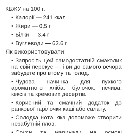
КБЖУ на 100 г:
Калорії —
241
ккал
Жири —
0,5
г
Білки —
3.4
г
Вуглеводи —
62.6
г
Як використовувати:
Запросіть цей самодостатній смаколик
на свій перекус
— і ви до самого вечора
забудете про втому та голод.
Чудова начинка для пухкого
ароматного хліба, булочок, печива,
кексів та кремових десертів.
Корисний та смачний додаток до
ранкової тарілочки каші або салату.
Солодка нота, яка допоможе створити
незабутній плов.
Соуси та маринади на основі