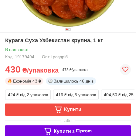
Курага Суха Узбекистан крупна, 1 кг
В наявності
Код: 19179494
Опт і роздріб
430
₴/упаковка
473 ₴/упаковка
Економія
43 ₴
Залишилось
46 днів
424 ₴
від 2 упаковок
416 ₴
від 5 упаковок
404,50 ₴
від 25
Купити
або
Купити з