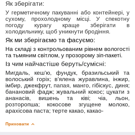
Як зберігати:
У герметичному пакуванні або контейнері, у
сухому, прохолодному місці. У спекотну
погоду курагу краще зберігати в
холодильнику, щоб уникнути бродіння.
Як ми зберігаємо та фасуємо:
На складі з контрольованим рівнем вологості
та тьмяним світлом, у прозорому зіп-пакеті.
Із ч
им найчастіше беруть/cумісні:
Мигдаль, кеш’ю, фундук, бразильський та
волоський горіх; в’ялена журавлина, інжир,
імбир, джекфрут,
папая,
манго, гібіскус, диня;
банановий фадж; жувальний кокос; цукати з
ананасів, вишень та ківі; чіа, льон,
розторопша; кокосове згущене молоко,
арахісова паста; терте какао, какао-
Приховати