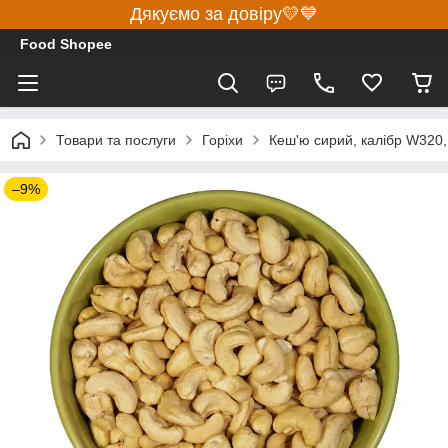
Дякуємо за довіру💛💙
Food Shopee
Товари та послуги
Горіхи
Кеш'ю сирий, калібр W320, 
–9%