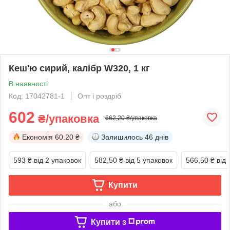
Кеш'ю сирий, калібр W320, 1 кг
В наявності
Код: 17042781-1
Опт і роздріб
602
₴/упаковка
662,20 ₴/упаковка
Економія
60.20 ₴
Залишилось
46 днів
593 ₴
від 2 упаковок
582,50 ₴
від 5 упаковок
566,50 ₴
від
Купити
або
Купити з