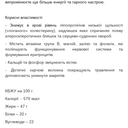
випромінюєте ще більше енергії та гарного настрою.
Корисні властивості:
-
Знижує в крові рівень
ліпопротеїнів низької щільності
(«поганого» холестерину), надлишок яких спричиняє появу
атеросклеротичних бляшок та серцево-суденних хвороб.
- Містить вітаміни групи В, магній, залізо та фолати, які
поліпшують функціонування нервової системи та
формування еритроцитів.
- Кальцій та фосфор зміцнюють кістки.
- Дієтичні харчові волокна покращують травлення та
допомогають уникнути закрепів.
КБЖУ на 100 г:
Калорії - 570 ккал
Жири – 47 г
Білки – 20 г
Вуглеводи – 22