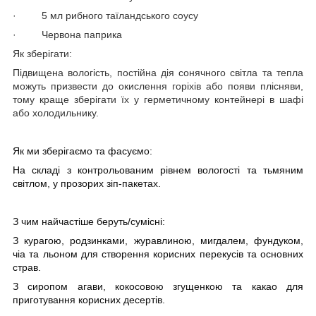
·
5 мл рибного таїландського соусу
·
Червона паприка
Як зберігати:
Підвищена вологість, постійна дія сонячного світла та тепла
можуть призвести до окислення горіхів або появи плісняви,
тому краще зберігати їх у герметичному контейнері в шафі
або холодильнику.
Як ми зберігаємо та фасуємо:
На
складі з контрольованим рівнем вологості та тьмяним
світлом, у прозорих зіп-пакетах.
З чим найчастіше беруть/
c
умісні:
З курагою, родзинками, журавлиною, мигдалем, фундуком,
чіа та льоном для створення корисних перекусів та основних
страв.
З сиропом агави, кокосовою згущенкою та какао для
приготування корисних десертів.