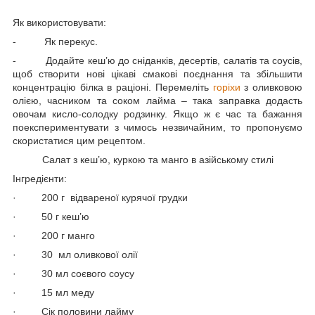
Як використовувати:
-
Як перекус.
-
Додайте кеш’ю до сніданків, десертів, салатів та соусів,
щоб створити нові цікаві смакові поєднання та збільшити
концентрацію білка в раціоні. Перемеліть
горіхи
з оливковою
олією, часником та соком лайма – така заправка додасть
овочам кисло-солодку родзинку. Якщо ж є час та бажання
поекспериментувати з чимось незвичайним, то пропонуємо
скористатися цим рецептом.
Салат з кеш’ю, куркою та манго в азійському стилі
Інгредієнти:
·
200 г відвареної курячої грудки
·
50 г кеш’ю
·
200 г манго
·
30 мл оливкової олії
·
30 мл соєвого соусу
·
15 мл меду
·
Сік половини лайму