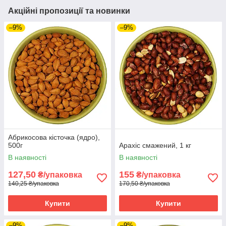
Акційні пропозиції та новинки
–9%
–9%
Абрикосова кісточка (ядро),
500г
Арахіс смажений, 1 кг
В наявності
В наявності
127,50
155
₴/упаковка
₴/упаковка
140,25 ₴/упаковка
170,50 ₴/упаковка
Купити
Купити
–9%
–9%