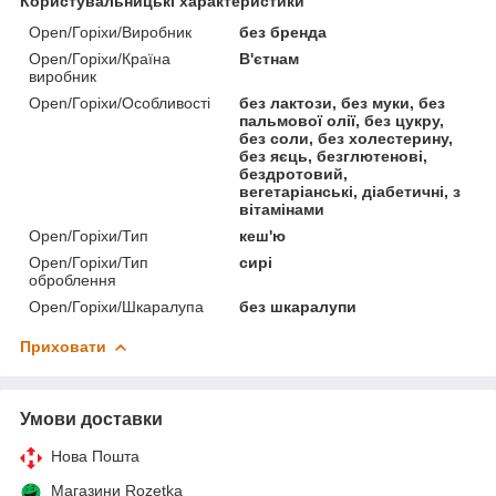
Користувальницькі характеристики
Open/Горіхи/Виробник
без бренда
Open/Горіхи/Країна
В'єтнам
виробник
Open/Горіхи/Особливості
без лактози, без муки, без
пальмової олії, без цукру,
без соли, без холестерину,
без яєць, безглютенові,
бездротовий,
вегетаріанські, діабетичні, з
вітамінами
Open/Горіхи/Тип
кеш'ю
Open/Горіхи/Тип
сирі
оброблення
Open/Горіхи/Шкаралупа
без шкаралупи
Приховати
Умови доставки
Нова Пошта
Магазини Rozetka