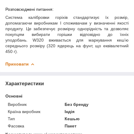
Розповсюджені питання:
Система калібровки горіхів стандартизує їх розмір,
допомагаючи виробникам І споживачам у визначенні якості
продукту. Це забезпечує розмірну однорідність та дозволяє
покупцям вибирати горішки відповідно до їхніх
уподобань.
W
320
вживається для маркування кеш’ю
середнього розміру (320 ядерець на фунт, що еквівалетний
450 г).
Приховати
Характеристики
Основні
Виробник
Без бренду
Країна виробник
Індія
Тип
Кешью
Фасовка
Пакет