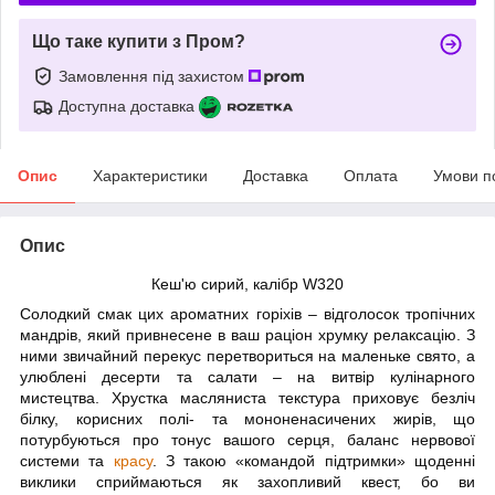
Що таке купити з Пром?
Замовлення під захистом
Доступна доставка
Опис
Характеристики
Доставка
Оплата
Умови п
Опис
Кеш'ю сирий, калібр
W
320
Солодкий смак цих ароматних горіхів – відголосок тропічних
мандрів, який привнесене в ваш раціон хрумку релаксацію. З
ними звичайний перекус перетвориться на маленьке свято, а
улюблені десерти та салати – на витвір кулінарного
мистецтва. Хрустка масляниста текстура приховує безліч
білку, корисних полі- та мононенасичених жирів, що
потурбуються про тонус вашого серця, баланс нервової
системи та
красу
. З такою «командой підтримки» щоденні
виклики сприймаються як захопливий квест, бо ви