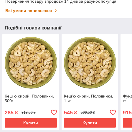
Повернення товару впродовж 14 днів за рахунок покупця
Всі умови повернення
Подібні товари компанії
Кеш'ю сирий, Половинки,
Кеш'ю сирий, Половинки,
Фунд
500г
1 кг
кг
285
545
915
₴
₴
313,50 ₴
599,50 ₴
Купити
Купити