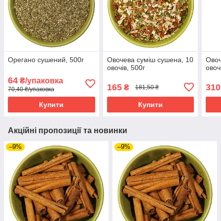
Орегано сушений, 500г
Овочева суміш сушена, 10
Овоч
овочів, 500г
овочі
64
₴/упаковка
165
310
₴
181,50 ₴
70,40 ₴/упаковка
Купити
Купити
Акційні пропозиції та новинки
–9%
–9%