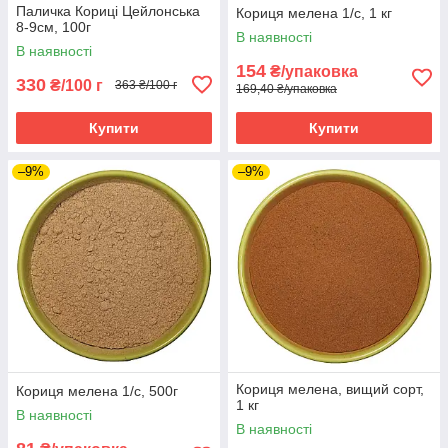
Паличка Кориці Цейлонська
Кориця мелена 1/с, 1 кг
8-9см, 100г
В наявності
В наявності
154
₴/упаковка
330
₴/100 г
363 ₴/100 г
169,40 ₴/упаковка
Купити
Купити
–9%
–9%
Кориця мелена, вищий сорт,
Кориця мелена 1/с, 500г
1 кг
В наявності
В наявності