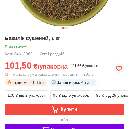
Базилік сушений, 1 кг
В наявності
Код: 34618086
Опт і роздріб
101,50
₴/упаковка
111,65 ₴/упаковка
Мінімальна сума замовлення на сайті — 200 ₴
Економія
10.15 ₴
Залишилось
46 днів
100 ₴
від 2 упаковок
98 ₴
від 5 упаковок
95 ₴
від 25 упако
Купити
або