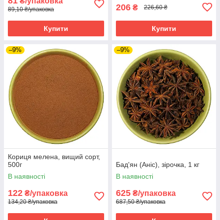
81
₴/упаковка
206
₴
226,60 ₴
89,10 ₴/упаковка
Купити
Купити
–9%
–9%
Кориця мелена, вищий сорт,
500г
Бад'ян (Аніс), зірочка, 1 кг
В наявності
В наявності
122
625
₴/упаковка
₴/упаковка
134,20 ₴/упаковка
687,50 ₴/упаковка