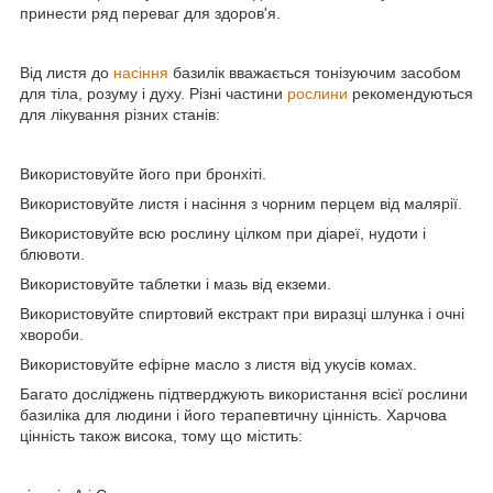
принести ряд переваг для здоров'я.
Від листя до
насіння
базилік вважається тонізуючим засобом
для тіла, розуму і духу. Різні частини
рослини
рекомендуються
для лікування різних станів:
Використовуйте його при бронхіті.
Використовуйте листя і насіння з чорним перцем від малярії.
Використовуйте всю рослину цілком при діареї, нудоти і
блювоти.
Використовуйте таблетки і мазь від екземи.
Використовуйте спиртовий екстракт при виразці шлунка і очні
хвороби.
Використовуйте ефірне масло з листя від укусів комах.
Багато досліджень підтверджують використання всієї рослини
базиліка для людини і його терапевтичну цінність. Харчова
цінність також висока, тому що містить: