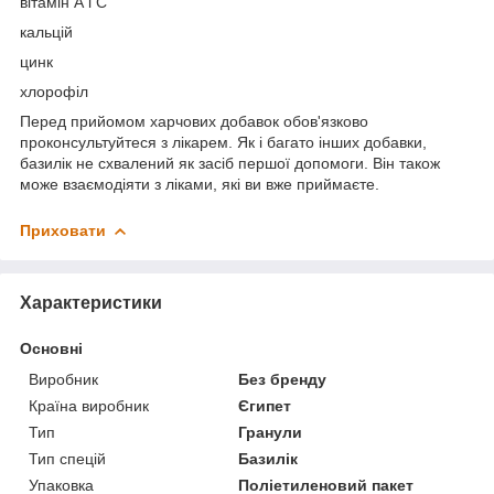
вітамін А і С
кальцій
цинк
хлорофіл
Перед прийомом харчових добавок обов'язково
проконсультуйтеся з лікарем. Як і багато інших добавки,
базилік не схвалений як засіб першої допомоги. Він також
може взаємодіяти з ліками, які ви вже приймаєте.
Приховати
Характеристики
Основні
Виробник
Без бренду
Країна виробник
Єгипет
Тип
Гранули
Тип спецій
Базилік
Упаковка
Поліетиленовий пакет