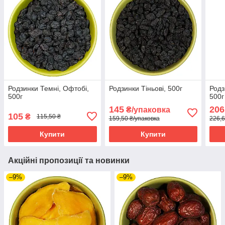
Родзинки Темні, Офтобі,
Родзинки Тіньові, 500г
Родз
500г
500г
145
206
₴/упаковка
105
₴
115,50 ₴
159,50 ₴/упаковка
226,6
Купити
Купити
Акційні пропозиції та новинки
–9%
–9%