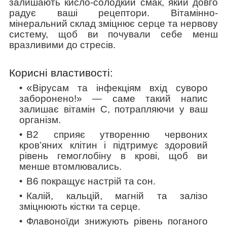
залишають кисло-солодкий смак, який довго
радує ваші рецептори. Вітамінно-
мінеральний склад зміцнює серце та нервову
систему, щоб ви почували себе менш
вразливими до стресів.
Корисні властивості:
«
Вірусам та інфекціям вхід суворо
заборонено!» — саме такий напис
залишає вітамін С, потрапляючи у ваш
організм.
В2 сприяє утворенню червоних
кров’яних клітин і підтримує здоровий
рівень гемоглобіну в крові, щоб ви
менше втомлювались.
В6 покращує настрій та сон.
Калій, кальцій, магній та залізо
зміцнюють кістки та серце.
Флавоноїди знижують рівень поганого