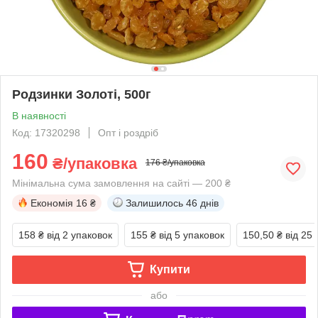
Родзинки Золоті, 500г
В наявності
Код: 17320298
Опт і роздріб
160
₴/упаковка
176 ₴/упаковка
Мінімальна сума замовлення на сайті — 200 ₴
Економія
16 ₴
Залишилось
46 днів
158 ₴
від 2 упаковок
155 ₴
від 5 упаковок
150,50 ₴
від 25
Купити
або