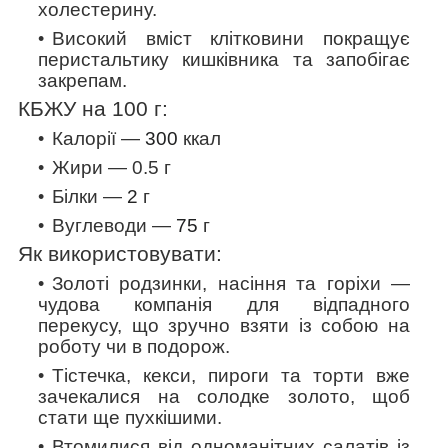
холестерину.
Високий вміст клітковини покращує
перистальтику кишківника та запобігає
закрепам.
КБЖУ на 100 г:
Калорії —
300
ккал
Жири — 0.5 г
Білки —
2
г
Вуглеводи —
75
г
Як використовувати:
Золоті родзинки, насіння та горіхи —
чудова компанія для відпадного
перекусу, що зручно взяти із собою на
роботу чи в подорож.
Тістечка, кекси, пироги та торти вже
зачекалися на солодке золото, щоб
стати ще пухкішими.
Втомилися від одноманітних салатів із