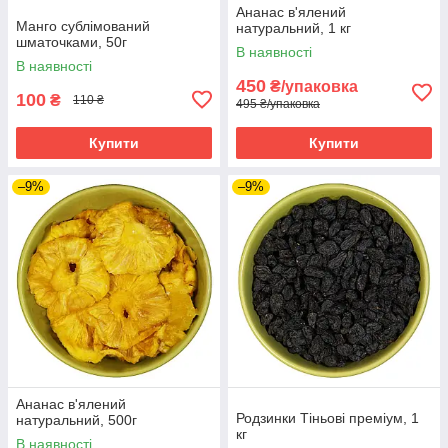
Ананас в'ялений
Манго сублімований
натуральний, 1 кг
шматочками, 50г
В наявності
В наявності
450
₴/упаковка
100
₴
110 ₴
495 ₴/упаковка
Купити
Купити
–9%
–9%
Ананас в'ялений
Родзинки Тіньові преміум, 1
натуральний, 500г
кг
В наявності