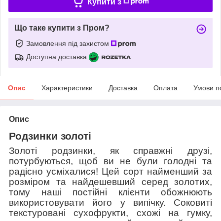
Купити з
Що таке купити з Пром?
Замовлення під захистом
Доступна доставка
Опис
Характеристики
Доставка
Оплата
Умови п
Опис
Родзинки золоті
Золоті родзинки, як справжні друзі,
потурбуються, щоб ви не були голодні та
радісно
усміхалися!
Цей сорт найменший за
розміром та найдешевший
серед
золотих,
тому наші постійні клієнти обожнюють
використовувати його у випічку. Соковиті
текстуровані сухофрукти, схожі на гумку,