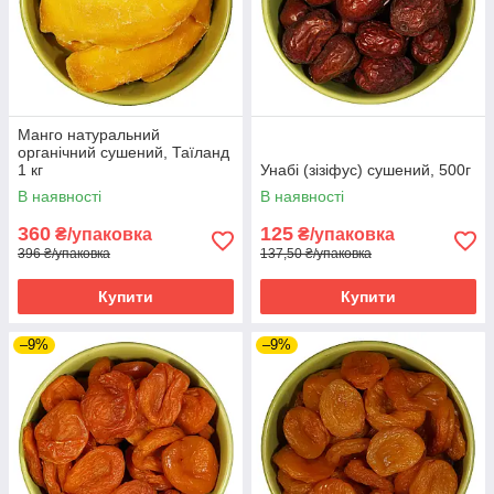
Манго натуральний
органічний сушений, Таїланд
1 кг
Унабі (зізіфус) сушений, 500г
В наявності
В наявності
360
125
₴/упаковка
₴/упаковка
396 ₴/упаковка
137,50 ₴/упаковка
Купити
Купити
–9%
–9%