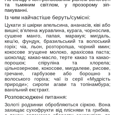
та тьмяним світлом, у прозорому зіп-
пакуванні.
Із ч
им найчастіше беруть/cумісні:
Цукати зі шкірки апельсина, ананасів, ківі або
вишні; в’ялена журавлина, курага, чорнослив,
сушене манго, папая, маракуя; мигдаль,
кеш’ю, фундук, бразильський та волоський
горіх; чіа, льон, розторопша, чорний кмин;
кокосове згущене молоко, арахісова паста;
шоколад; какао-масло, терте какао та какао-
порошок; спіруліна та хлорела;
цільнозернове, кокосове, мигдалеве, рисове,
гречане, гарбузове або борошно з
волоського горіха; чаї із серії «Мудрість
природи»; сиропи агави та топінамбура;
ванільний екстракт.
Розповсюджені питання:
Золоті родзинки обробляються сіркою. Вона
захищає
сухофрукти від плісняви та грибків,