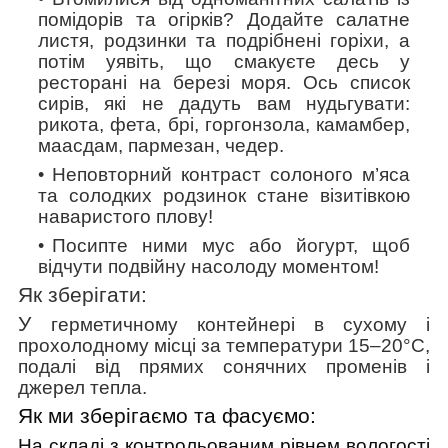
помідорів та огірків? Додайте салатне
листя, родзинки та подрібнені горіхи, а
потім уявіть, що смакуєте десь у
ресторані на березі моря. Ось список
сирів, які не дадуть вам нудьгувати:
рикота, фета, брі, горгонзола, камамбер,
маасдам, пармезан, чедер.
Неповторний контраст солоного м’яса
та солодких родзинок стане візитівкою
наваристого плову!
Посипте ними мус або йогурт, щоб
відчути подвійну насолоду моментом!
Як зберігати:
У
герметичному контейнері в сухому і
прохолодному місці
за температури 15–20°C,
подалі від прямих сонячних променів і
джерел тепла.
Як ми зберігаємо та фасуємо:
На складі з контрольованим рівнем вологості