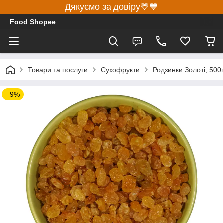
Дякуємо за довіру💛💙
Food Shopee
Товари та послуги
Сухофрукти
Родзинки Золоті, 500
–9%