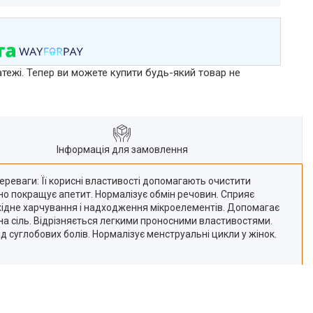
атежі. Тепер ви можете купити будь-який товар не
Інформація для замовлення
реваги: ​​Її корисні властивості допомагають очистити
нно покращує апетит. Нормалізує обмін речовин. Сприяє
хідне харчування і надходження мікроелементів. Допомагає
онна сіль. Відрізняється легкими проносними властивостями.
д суглобових болів. Нормалізує менструальні цикли у жінок.