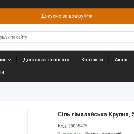
Дякуємо за довіру💛💙
зин
Доставка та оплата
Контакти
Акція
ін
Сіль гімалайська Крупна, 
Код:
28035475