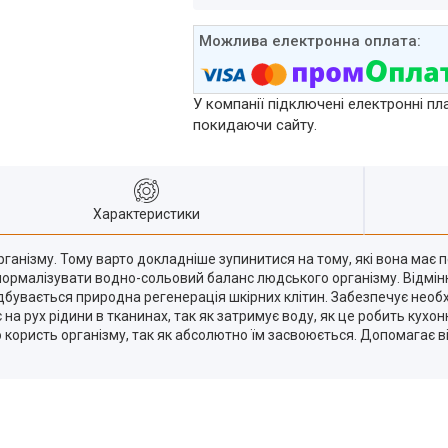
У компанії підключені електронні пл
покидаючи сайту.
Характеристики
анізму. Тому варто докладніше зупинитися на тому, які вона має пе
ь нормалізувати водно-сольовий баланс людського організму. Відмі
дбувається природна регенерація шкірних клітин. Забезпечує необ
 на рух рідини в тканинах, так як затримує воду, як це робить кух
 користь організму, так як абсолютно їм засвоюється. Допомагає ві