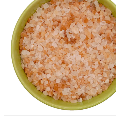
підсолоджувачі
Суперфуды
Рослинні олії першого
холодного віджиму
Топлена олія ГХІ
Яблучний оцет
Пасти
Спеції, прянощі, приправи
Какао продукти
Чай
Консерви
Східні солодощі
Натуральна косметика
Сухе молоко
Сублімована їжа
Крупи, насіння, бобові
Желатин, загусники