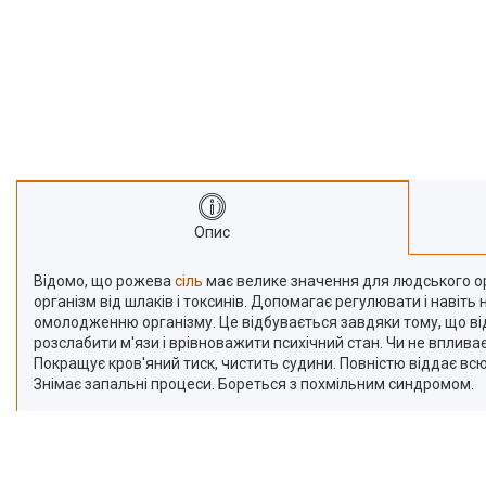
Про нас
Відгуки
Опис
Відомо, що рожева
сіль
має велике значення для людського орг
організм від шлаків і токсинів. Допомагає регулювати і навіт
омолодженню організму. Це відбувається завдяки тому, що ві
розслабити м'язи і врівноважити психічний стан. Чи не впливає
Покращує кров'яний тиск, чистить судини. Повністю віддає всю
Знімає запальні процеси. Бореться з похмільним синдромом.