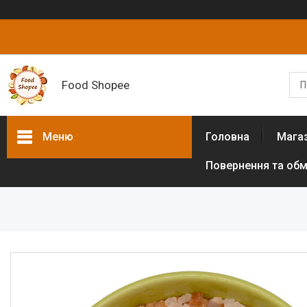
Food Shopee
Меню
Головна
Мага
Повернення та обм
Товари та послуги
Горіхи
Сухофрукти
Цукати
Біологічно активні добавки
Борошно різних культур (без
глютенове)
Цукрозамінники,