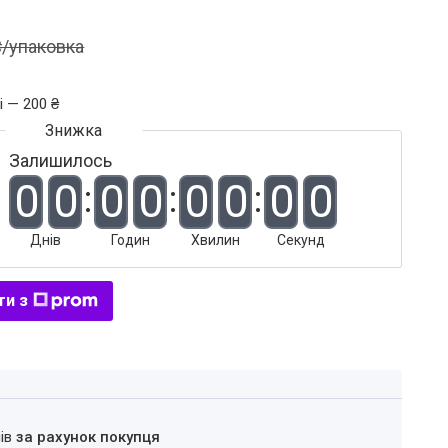
₴/упаковка
і — 200 ₴
Залишилось
0
0
0
0
0
0
0
0
Днів
Годин
Хвилин
Секунд
ти з
нів
за рахунок покупця