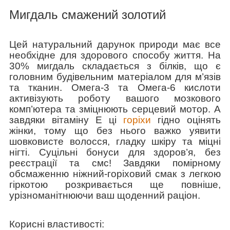
Мигдаль смажений золотий
Цей натуральний дарунок природи має все
необхідне для здорового способу життя. На
30% мигдаль складається з білків, що є
головним будівельним матеріалом для м’язів
та тканин. Омега-3 та Омега-6 кислоти
активізують роботу вашого мозкового
комп’ютера та зміцнюють серцевий мотор. А
завдяки вітаміну Е ці
горіхи
гідно оцінять
жінки, тому що без нього важко уявити
шовковисте волосся, гладку шкіру та міцні
нігті. Суцільні бонуси для здоров’я, без
реєстрації та смс! Завдяки помірному
обсмаженню ніжний-горіховий смак з легкою
гіркотою розкривається ще повніше,
урізноманітнюючи ваш щоденний раціон.
Корисні властивості: