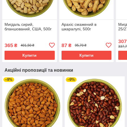
Мигдаль сирий,
Арахіс смажений в
Мигд
бланшований, США, 500г
шкаралупі, 500г
25/2
307
365
87
₴
₴
401,50 ₴
95,70 ₴
337,7
Купити
Купити
Акційні пропозиції та новинки
–9%
–9%