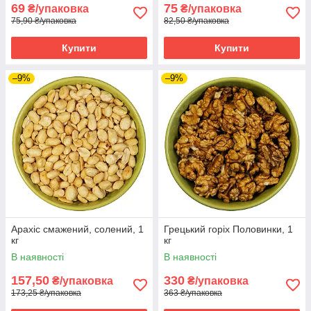
69
75
₴/упаковка
₴/упаковка
75,90 ₴/упаковка
82,50 ₴/упаковка
Купити
Купити
–9%
–9%
Арахіс смажений, солений, 1
Грецький горіх Половинки, 1
кг
кг
В наявності
В наявності
157,50
330
₴/упаковка
₴/упаковка
173,25 ₴/упаковка
363 ₴/упаковка