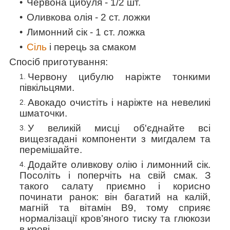
Червона цибуля - 1/2 шт.
Оливкова олія - 2 ст. ложки
Лимонний сік - 1 ст. ложка
Сіль
і перець за смаком
Спосіб приготування:
Червону цибулю наріжте тонкими
півкільцями.
Авокадо очистіть і наріжте на невеликі
шматочки.
У великій мисці об'єднайте всі
вищезгадані компоненти з мигдалем та
перемішайте.
Додайте оливкову олію і лимонний сік.
Посоліть і поперчіть на свій смак. З
такого салату приємно і корисно
починати ранок: він багатий на калій,
магній та вітамін В9, тому сприяє
нормалізації кров’яного тиску та глюкози
в крові.