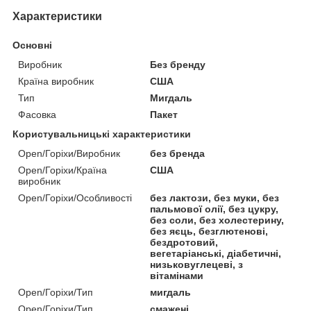
Характеристики
Основні
Виробник
Без бренду
Країна виробник
США
Тип
Мигдаль
Фасовка
Пакет
Користувальницькі характеристики
Open/Горіхи/Виробник
без бренда
Open/Горіхи/Країна
США
виробник
Open/Горіхи/Особливості
без лактози, без муки, без
пальмової олії, без цукру,
без соли, без холестерину,
без яєць, безглютенові,
бездротовий,
вегетаріанські, діабетичні,
низьковуглецеві, з
вітамінами
Open/Горіхи/Тип
мигдаль
Open/Горіхи/Тип
смажені