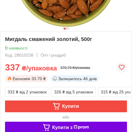
Мигдаль смажений золотий, 500г
В наявності
Код: 28010238
Опт і роздріб
337
₴/упаковка
370,70 ₴/упаковка
Економія
33.70 ₴
Залишилось
46 днів
332 ₴
від 2 упаковок
326 ₴
від 5 упаковок
315 ₴
від 25 уп
Купити
або
Купити з