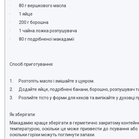
·
80 г вершкового масла
·
1 яйце
·
200 г борошна
·
1 чайна ложка розпушувача
·
80 г подрібненої макадамії
Спосіб приготування:
1.
Розтопіть масло і змішайте з цукром.
2.
Додайте яйце, подрібнені банани, борошно, розпушувач та
3.
Розлийте тісто у форми для кексів та випікайте у духовці 
Як зберігати:
Макадамію краще зберігати в герметично закритому контейнер
температурою, оскільки це може призвести до псування або 
оскільки горіхи можуть поглинути запахи.