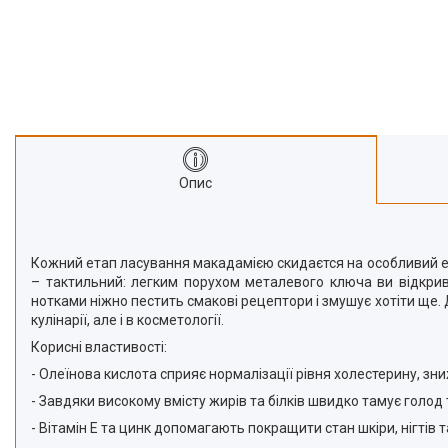
Про нас
Відгуки
Опис
Кожний етап ласування макадамією скидаєтся на особливий ес
– тактильний: легким порухом металевого ключа ви відкрив
нотками ніжно пестить смакові рецептори і змушує хотіти ще. 
кулінарії, але і в косметології.
Корисні властивості:
- Олеїнова кислота сприяє нормалізації рівня холестерину, зни
- Завдяки високому вмісту жирів та білків швидко тамує голод 
- Вітамін Е та цинк допомагають покращити стан шкіри, нігтів т