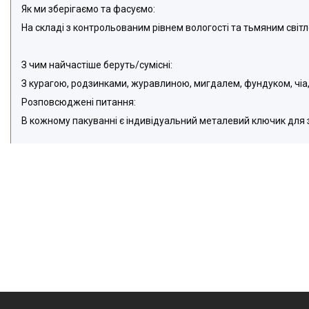
Як ми зберігаємо та фасуємо:
На
складі з контрольованим рівнем вологості та тьмяним світл
З чим найчастіше беруть/
c
умісні:
З курагою, родзинками, журавлиною, мигдалем, фундуком, чіа
Розповсюджені питання:
В кожному пакуванн
і є індивідуальний металевий ключик для 