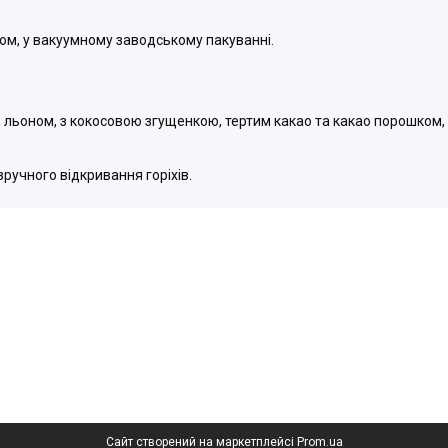
ом,
у вакуумному заводському пакуванні.
, льоном,
з кокосовою згущенкою, тертим какао та какао порошком
зручного відкривання горіхів.
Сайт створений на маркетплейсі
Prom.ua