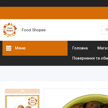
Food Shopee
Меню
Головна
Мага
Повернення та обм
Товари та послуги
Горіхи
Сухофрукти
Цукати
Біологічно активні добавки
Борошно різних культур (без
глютенове)
Цукрозамінники,