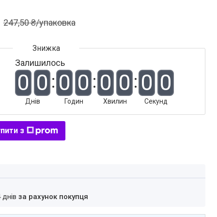
247,50 ₴/упаковка
Залишилось
0
0
0
0
0
0
0
0
Днів
Годин
Хвилин
Секунд
пити з
4 днів
за рахунок покупця