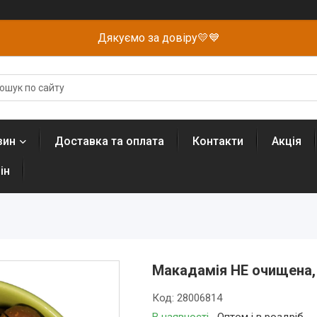
Дякуємо за довіру💛💙
зин
Доставка та оплата
Контакти
Акція
ін
Макадамія НЕ очищена,
Код:
28006814