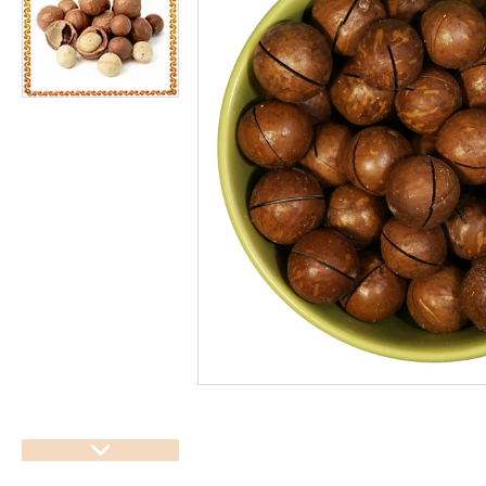
підсолоджувачі
Суперфуды
Рослинні олії першого
холодного віджиму
Топлена олія ГХІ
Яблучний оцет
Пасти
Спеції, прянощі, приправи
Какао продукти
Чай
Консерви
Східні солодощі
Натуральна косметика
Сухе молоко
Сублімована їжа
Крупи, насіння, бобові
Желатин, загусники