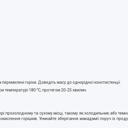
 перемелені горіхи. Доведіть масу до однорідної констистенції.
при температурі 180
°С, протягом 20-25 хвилин.
і прохолодному та сухому місці, такому як холодильник або темна
окислення горішків.
Уникайте зберігання макадамії поруч із проду