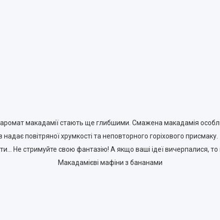
 аромат макадамії стають ще глибшими. Смажена макадамія особлив
 надає повітряної хрумкості та неповторного горіхового присмаку.
лати… Не стримуйте свою фантазію! А якщо ваші ідеї вичерпалися, т
Макадамієві мафіни з бананами