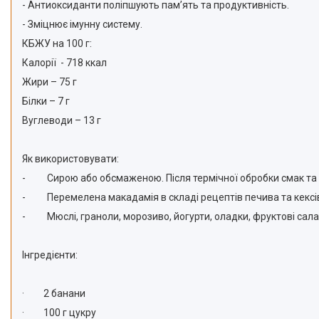
- Антиоксиданти поліпшують пам’ять та продуктивність.
- Зміцнює імунну систему.
КБЖУ на 100 г:
Калорії - 718 ккал
Жири – 75 г
Білки – 7 г
Вуглеводи – 13 г
Як використовувати:
-
Сирою або обсмаженою. Після термічної обробки смак та
-
Перемелена макадамія в складі рецептів печива та кексів
-
Мюслі, граноли, морозиво, йогурти, оладки, фруктові са
Інгредієнти:
·
2 банани
·
100 г цукру