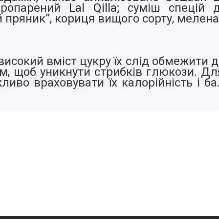
 пропарений
Lal Qilla;
суміш спецій д
й пряник”, кориця вищого сорту, мелена
 високий вміст цукру їх слід обмежити д
, щоб уникнути стрибків глюкози. Для
ливо враховувати їх калорійність і б