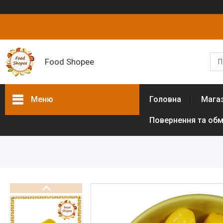
Food Shopee
Меню
Головна
Мага
Повернення та обм
Товари та послуги
Горіхи
Сухофрукти
Цукати
Біологічно активні добавки
Борошно різних культур (без
глютенове)
Цукрозамінники,