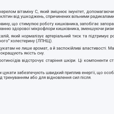
ерелом вітаміну C, який зміцнює імунітет, допомагаючи
 клітин від ушкоджень, спричинених вільними радикалами
овину, що стимулює роботу кишківника, запобігає запора
иманню здорової мікрофлори кишківника, зменшуючи ризик
калій, який нормалізує артеріальний тиск та підтримує
аного" холестерину (ЛПНЩ).
цукатам не лише аромат, а й заспокійливі властивості. М
покращують якість сну.
аротиноїдів відстрочує старіння шкіри. Ці компоненти
 цукати забезпечують швидкий приплив енергії, що особ
 тренуванням або для відновлення сил після.