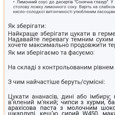
Лимонний соус до десертів "Сонячна глазур".
У 
столову ложку лимонного соку. Варіть на слабком
кисло-солодкої витонченості улюбленим ласощам
Як зберігати:
Найкраще зберігати цукати в герме
Надавайте перевагу темним сухим 
хочете максимально продовжити терм
Як ми зберігаємо та фасуємо:
На складі з контрольованим рівнем 
З чим найчастіше беруть/cумісні:
Цукати ананасів, дині або імбиру;
к
в’ялений м’який
;
чипси з хурми, ба
арахісова паста з молочним шокол
шкарлупі, кеш’ю сирий W450, мака