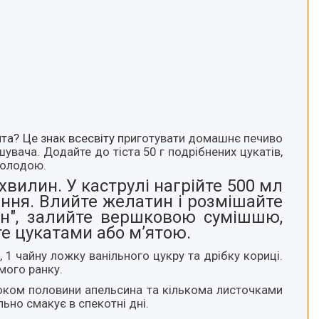
та? Це знак всесвіту п
риготувати домашнє печиво
увача. Додайте до тіста 50 г подрібнених цукатів,
солодою.
хвилин. У каструлі нагрійте 500 мл
піння. Влийте желатин і розмішайте
он", залийте вершковою сумішшю,
те цукатами або м’ятою.
, 1 чайну ложку ванільного цукру та дрібку кориці.
мого ранку.
, соком половини апельсина та кількома листочками
ьно смакує в спекотні дні.