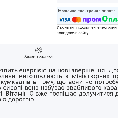
У компанії підключені електронні
покидаючи сайту.
Характеристики
арядить енергією на нові звершення. До
олики виготовляють з мініатюрних п
 кумкватів в тому, що вони не потреб
у сиропі вона набуває звабливого кара
і. Вітамін С вже поспішає долучитися 
тою дорогою.