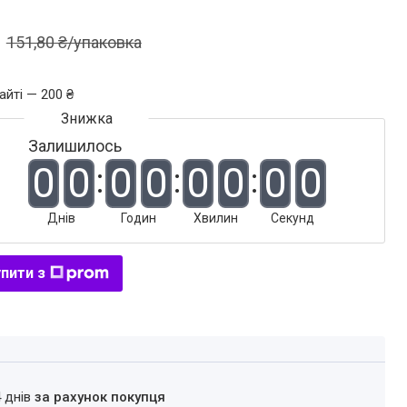
151,80 ₴/упаковка
айті — 200 ₴
Залишилось
0
0
0
0
0
0
0
0
Днів
Годин
Хвилин
Секунд
пити з
4 днів
за рахунок покупця