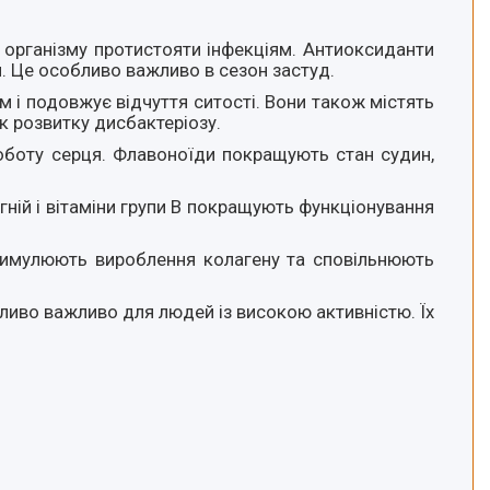
 організму протистояти інфекціям. Антиоксиданти
. Це особливо важливо в сезон застуд.
м і подовжує відчуття ситості. Вони також містять
 розвитку дисбактеріозу.
 роботу серця. Флавоноїди покращують стан судин,
агній і вітаміни групи B покращують функціонування
 стимулюють вироблення колагену та сповільнюють
ливо важливо для людей із високою активністю. Їх