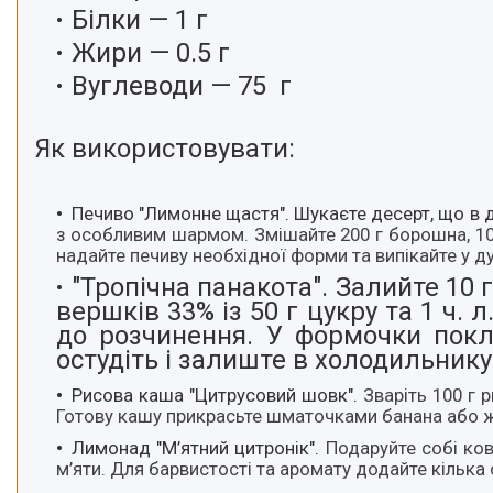
Білки — 1 г
Жири — 0.5 г
Вуглеводи — 75 г
Як використовувати:
Печиво "Лимонне щастя".
Шукаєте десерт, що в д
з особливим шармом. Змішайте 200 г борошна, 100 
надайте печиву необхідної форми та випікайте у д
"Тропічна панакота".
Залийте 10 г
вершків 33% із 50 г цукру та 1 ч.
до розчинення. У формочки покл
остудіть і залиште в холодильник
Рисова каша
"Цитрусовий шовк".
Зваріть 100 г 
Готову кашу прикрасьте шматочками банана або жм
Лимонад
"М’ятний цитронік".
Подаруйте собі ков
м’яти. Для барвистості та аромату додайте кілька