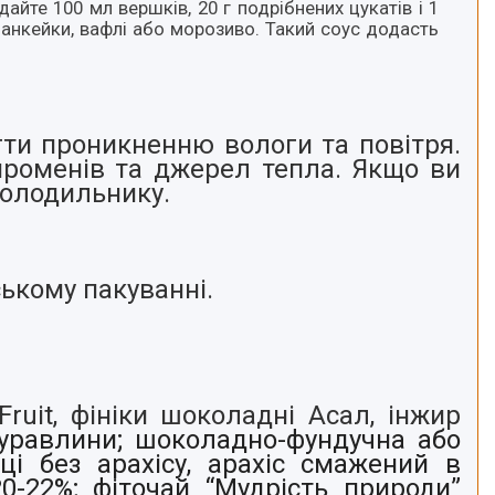
айте 100 мл вершків, 20 г подрібнених цукатів і 1
панкейки, вафлі або морозиво. Такий соус додасть
гти проникненню вологи та повітря.
променів та джерел тепла. Якщо ви
 холодильнику.
ському пакуванні.
ruit, фініки шоколадні Асал, інжир
журавлини; шоколадно-фундучна або
ці без арахісу, арахіс смажений в
0-22%; фіточай “Мудрість природи”