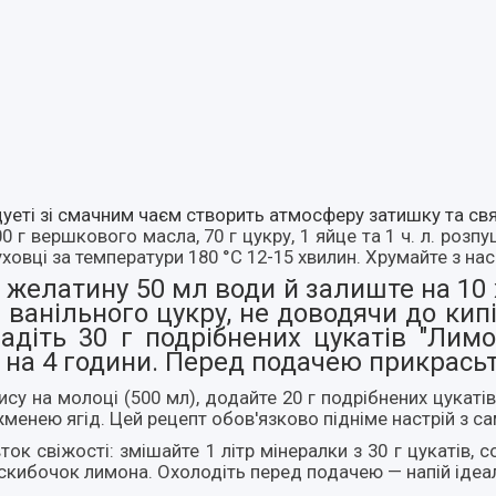
уеті зі смачним чаєм створить атмосферу затишку та свя
г вершкового масла, 70 г цукру, 1 яйце та 1 ч. л. розпуш
уховці за температури 180 °C 12-15 хвилин. Хрумайте з на
 желатину 50 мл води й залиште на 10 
 л. ванільного цукру, не доводячи до ки
адіть 30 г подрібнених цукатів "Лим
у на 4 години. Перед подачею прикрась
рису на молоці (500 мл), додайте 20 г подрібнених цукатів
енею ягід. Цей рецепт обов'язково підніме настрій з са
ток свіжості: змішайте 1 літр мінералки з 30 г цукатів
 скибочок лимона. Охолодіть перед подачею — напій ідеал