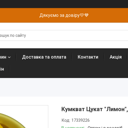
Дякуємо за довіру💛💙
зин
Доставка та оплата
Контакти
Акція
ін
Кумкват Цукат "Лимон",
Код:
17339226