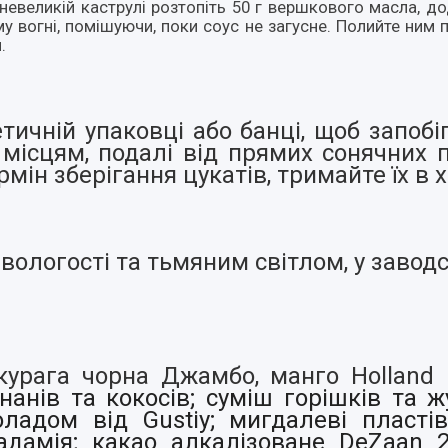
невеликій каструлі розтопіть 50 г вершкового масла, дод
у вогні, помішуючи, поки соус не загусне. Полийте ним 
.
тичній упаковці або банці, щоб запобі
місцям, подалі від прямих сонячних 
ін зберігання цукатів, тримайте їх в
вологості та тьмяним світлом, у завод
урага чорна Джамбо, манго Holland F
нанів та кокосів;
суміш горішків та 
адом від Gustiy; мигдалеві пластів
дамія; какао алкалізоване DeZaan 2