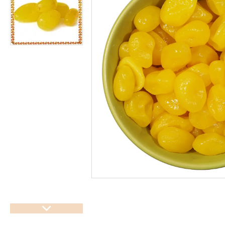
підсолоджувачі
Суперфуды
Рослинні олії першого
холодного віджиму
Топлена олія ГХІ
Яблучний оцет
Пасти
Спеції, прянощі, приправи
Какао продукти
Чай
Консерви
Східні солодощі
Натуральна косметика
Сухе молоко
Сублімована їжа
Крупи, насіння, бобові
Желатин, загусники