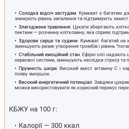
Солодка відсіч застудам.
Кумкват є багатим дж
знижують рівень запалення та підтримують захист
Злагоджене травлення.
Цукати зберігають клітк
пектини
—
розчинну клітковину, яка сприяє підтр
Здорове серце та судини.
Кумкват багатий на 
зменшують ризик утворення тромбів і рівень "пог
Стабільний емоційний стан.
Ефірні олії надають 
нервової системи, зменшують наслідки стресу та 
Пружність шкіри.
Високий вміст вітаміну C і к
появу зморшок.
Високий енергетичний потенціал.
Завдяки цукрам
можна використовувати як корисний перекус перед
КБЖУ на 100 г:
Калорії — 300 ккал