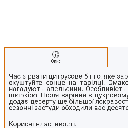
Про нас
Відгуки
Опис
Час зірвати цитрусове бінго, яке з
скуштуйте сонце на тарілці. Смак
нагадують апельсини. Особливість
шкіркою. Після варіння в цукровом
додає десерту ще більшої яскравост
сезонні застуди обходили вас деся
Корисні властивості: