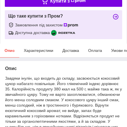
Купити з
Що таке купити з Пром?
Замовлення під захистом
Доступна доставка
Опис
Характеристики
Доставка
Оплата
Умови п
Опис
Завдяки інулін, що входить до складу, засвоюється кокосовий
цукор набагато повільніше. Його глікемічний індекс дорівнює
35. Калорійність продукту 380 ккал на 500 г, майже така ж, як у
звичайного цукру. Тому не варто захоплюватися, обманюючи
його менш солодким смаком. У кокосового цукру інший смак,
менш солодкий, ніж в тростинного і бурякового. Відчути
екзотичний кокосовий аромат, не вийде, запах буде
карамельним з горіховими нотками. Відрізняється продукт не
тільки за органолептичними якостями, а й за складом. У
ньому більше, ніж в звичайному цукрі вітамінів і мінеральних