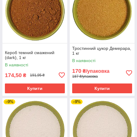
Тростинний цукор Демерара,
Кероб темний смажений
1 кг
(dark), 1 кг
В наявності
В наявності
170
₴/упаковка
174,50
₴
191,95 ₴
187 ₴/упаковка
Купити
Купити
–9%
–9%