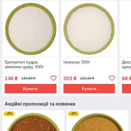
Еритритол пудра,
Ізомальт, 500г
Декс
замінник цукру, 500г
цуко
136
203
68
₴
₴
149,60 ₴
223,30 ₴
Купити
Купити
Акційні пропозиції та новинки
–9%
–9%