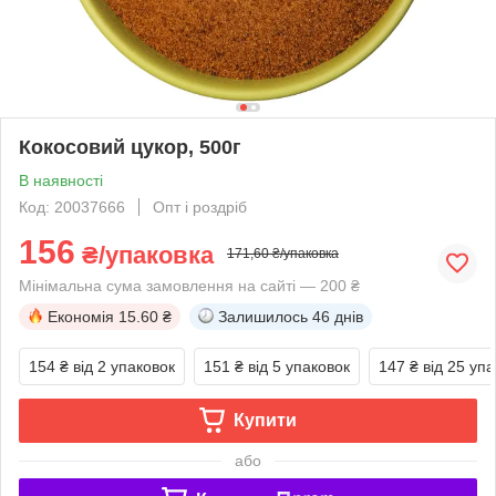
Кокосовий цукор, 500г
В наявності
Код: 20037666
Опт і роздріб
156
₴/упаковка
171,60 ₴/упаковка
Мінімальна сума замовлення на сайті — 200 ₴
Економія
15.60 ₴
Залишилось
46 днів
154 ₴
від 2 упаковок
151 ₴
від 5 упаковок
147 ₴
від 25 уп
Купити
або