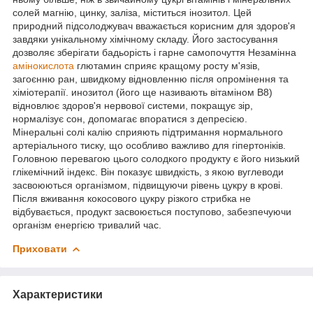
солей магнію, цинку, заліза, міститься інозитол. Цей
природний підсолоджувач вважається корисним для здоров'я
завдяки унікальному хімічному складу. Його застосування
дозволяє зберігати бадьорість і гарне самопочуття Незамінна
амінокислота
глютамин сприяє кращому росту м'язів,
загоєнню ран, швидкому відновленню після опромінення та
хіміотерапії. инозитол (його ще називають вітаміном В8)
відновлює здоров'я нервової системи, покращує зір,
нормалізує сон, допомагає впоратися з депресією.
Мінеральні солі калію сприяють підтримання нормального
артеріального тиску, що особливо важливо для гіпертоніків.
Головною перевагою цього солодкого продукту є його низький
глікемічний індекс. Він показує швидкість, з якою вуглеводи
засвоюються організмом, підвищуючи рівень цукру в крові.
Після вживання кокосового цукру різкого стрибка не
відбувається, продукт засвоюється поступово, забезпечуючи
організм енергією тривалий час.
Приховати
Характеристики