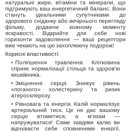
натуральні жири, вітаміни та мінерали, що
підтримують ваш енергетичний баланс. Вони
стануть ідеальними супутниками до
здорового сніданку або вечірнього перегляду
фільму, додаючи кожному моменту
яскравості. Відкрийте для себе нові
горизонти задоволення — ваші рецептори
вже чекають на цю захоплюючу подорож!
Корисні властивості:
Поліпшення травлення.
Клітковина
сприяє нормалізації стільця та здоров’ю
кишківника.
Зміцнення серця
. Знижує рівень
«поганого» холестерину та ризик
атеросклерозу.
Рівновага та енергія.
Калій нормалізує
артеріальний тиск. Це не дає
вашому
серцю втомитися, а м’язам —
напружуватися! Саме завдяки калію ви
відчуваєте себе сповненими енергії,