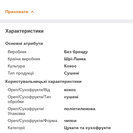
Приховати
Характеристики
Основні атрибути
Виробник
Без бренду
Країна виробник
Шрі-Ланка
Культура
Кокос
Тип продукції
Сушені
Користувальницькі характеристики
Open/Сухофрукти/Від
кокос
Open/Сухофрукти/Тип
сушені
обробки
Open/Сухофрукти/
поліетиленова
Упаковка
Open/Сухофрукти/Форма
чипси
Категорії
Цукати та сухофрукти