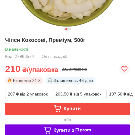
Чіпси Кокосові, Преміум, 500г
В наявності
Код: 27983574
Опт і роздріб
210
₴/упаковка
231 ₴/упаковка
Економія
21 ₴
Залишилось
46 днів
207 ₴
від 2 упаковок
203,50 ₴
від 5 упаковок
197,50 ₴
від
Купити
або
Купити з