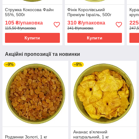
Стружка Кокосова Файн
Фінік Королівський
Кура
55%, 500г
Преміум Ізраїль, 500г
круп
105
310
225
₴/упаковка
₴/упаковка
115,50 ₴/упаковка
341 ₴/упаковка
247,5
Купити
Купити
Акційні пропозиції та новинки
–9%
–9%
Ананас в'ялений
Родзинки Золоті, 1 кг
натуральний, 1 кг