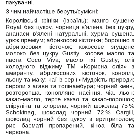
пакуванні.
З ч
им найчастіше беруть/cумісні:
Королівські фініки (Ізраїль); манго сушене
Royal без цукру, чорниця в’ялена без цукру,
ананаси в’ялені натуральні, хурма сушена,
урюк преміум; абрикосові кісточки; борошно з
абрикосових кісточок; кокосове згущене
молоко без цукру Gustiy, косове масло та
паста Сoco Viva; масло гхі Gustiy; олії
холодного віджиму ТМ «Корисна олія» з
амаранту, абрикосових кісточок, коноплі,
льону та маку; чаї із серії «Мудрість природи;
сиропи з агави та топінамбура; чорний кмин,
розторопша, конопляне насіння, чіа, льон;
какао-масло, терте какао та какао-порошок;
спіруліна та хлорела; чорний шоколад 75 %
Schokinag, шоколад чорний 72 % Cargill,
шоколад чорний без цукру з еритритолом;
рис басматі пропарений, кіноа біла та
червона.