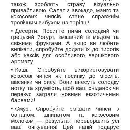
також зроблять страву візуально
привабливою. Салат з авокадо, манго та
кокосових чипсів стане справжнім
тропічним вибухом на тарілці!
Десерти.
Посипте ними солодкий чи
грецький йогурт, змішаний із медом та
свіжими фруктами. А якщо ви любите
випікати, спробуйте додати їх до пирогів
або кексів для особливого вершкового
аромату.
Каші.
Спробуйте використовувати
кокосові чипси як посипку до мюслів,
вівсянки чи рису. Вони внесуть солодку
нотку та хрумкість, щоб ваш сніданок чи
перекус заграли новими екзотичними
барвами!
Смузі.
Спробуйте змішати чипси з
бананом, шпинатом та кокосовим
молоком — результат перевершить усі
ваші очікування! Цей напій подарує