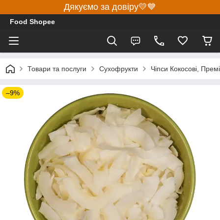
Дякуємо за довіру💛💙
Food Shopee
Товари та послуги
Сухофрукти
Чіпси Кокосові, Прем
–9%