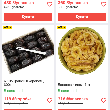
430
360
₴/упаковка
₴/упаковка
473 ₴/упаковка
396 ₴/упаковка
Купити
Купити
–9%
–9%
Фініки іранскі в коробочці
600г
Бананові чипси, 1 кг
В наявності
В наявності
118
316
₴/коробка
₴/упаковка
129,80 ₴/коробка
347,60 ₴/упаковка